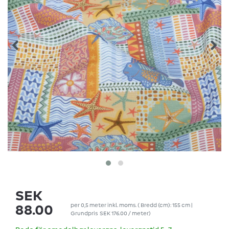
SEK
per
0,5
meter
inkl. moms.
( Bredd (cm): 155 cm |
88.00
Grundpris
SEK 176.00 / meter
)