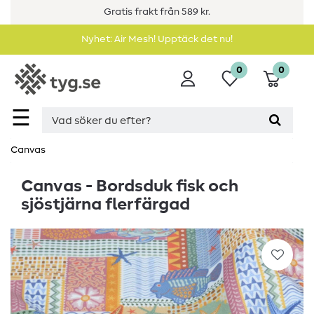
Gratis frakt från 589 kr.
Nyhet: Air Mesh! Upptäck det nu!
0
0
☰
Canvas
Canvas - Bordsduk fisk och
sjöstjärna flerfärgad