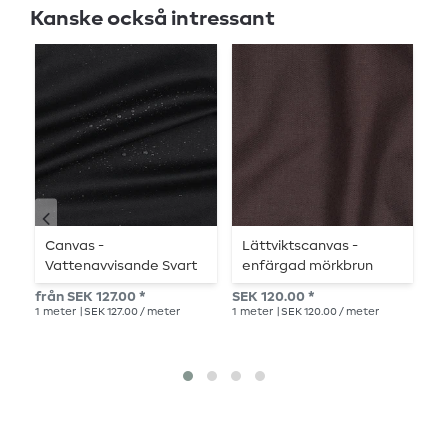
Kanske också intressant
Sl
Canvas -
Lättviktscanvas -
C
Vattenavvisande Svart
enfärgad mörkbrun
s
Garnfärgad
från SEK 127.00 *
SEK 120.00 *
Rek.
1
meter
| SEK 127.00 / meter
1
meter
| SEK 120.00 / meter
SEK
1
me