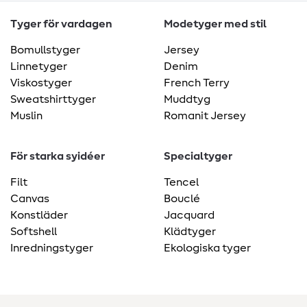
Tyger för vardagen
Modetyger med stil
Bomullstyger
Jersey
Linnetyger
Denim
Viskostyger
French Terry
Sweatshirttyger
Muddtyg
Muslin
Romanit Jersey
För starka syidéer
Specialtyger
Filt
Tencel
Canvas
Bouclé
Konstläder
Jacquard
Softshell
Klädtyger
Inredningstyger
Ekologiska tyger