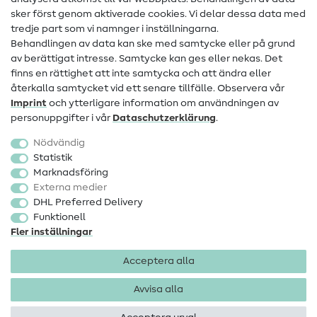
sker först genom aktiverade cookies. Vi delar dessa data med
Information om byte av operatör
tredje part som vi namnger i inställningarna.
Behandlingen av data kan ske med samtycke eller på grund
FAQ
av berättigat intresse. Samtycke kan ges eller nekas. Det
Ångerrätt
finns en rättighet att inte samtycka och att ändra eller
återkalla samtycket vid ett senare tillfälle. Observera vår
Populärt
Imprint
och ytterligare information om användningen av
personuppgifter i vår
Data­schutz­erklärung
.
Tyger
Nödvändig
Sytillbehör
Statistik
Marknadsföring
Rea
Externa medier
DHL Preferred Delivery
Funktionell
Fler inställningar
Acceptera alla
Företagsinformation
Dataskydd
Allmänna villkor
Ångerrätt
Avvisa alla