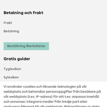
Betalning och frakt
Frakt
Betalning
Beställning Återkallelse
Gratis guider
Tyglexikon
Sylexikon
Sömnadsinstruktioner
Vi använder cookies och liknande teknologier på vår
webbplats och behandlar personuppgifter från besökare på
Hjälp & kontakt
vår webbplats (t.ex. IP-adress) för att t.ex. anpassa innehåll
och annonser, integrera medier från tredje part eller
Kontakt
analysera åtkomst till vår webbplats. Behandlingen av data