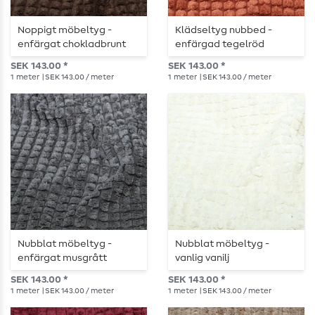
Noppigt möbeltyg -
Klädseltyg nubbed -
enfärgat chokladbrunt
enfärgad tegelröd
SEK 143.00 *
SEK 143.00 *
1
meter
| SEK 143.00 / meter
1
meter
| SEK 143.00 / meter
Nubblat möbeltyg -
Nubblat möbeltyg -
enfärgat musgrått
vanlig vanilj
SEK 143.00 *
SEK 143.00 *
1
meter
| SEK 143.00 / meter
1
meter
| SEK 143.00 / meter