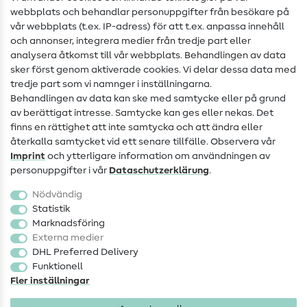
webbplats och behandlar personuppgifter från besökare på
Hjälp & kontakt
vår webbplats (t.ex. IP-adress) för att t.ex. anpassa innehåll
och annonser, integrera medier från tredje part eller
Kontakt
analysera åtkomst till vår webbplats. Behandlingen av data
sker först genom aktiverade cookies. Vi delar dessa data med
Information om byte av operatör
tredje part som vi namnger i inställningarna.
Behandlingen av data kan ske med samtycke eller på grund
FAQ
av berättigat intresse. Samtycke kan ges eller nekas. Det
Ångerrätt
finns en rättighet att inte samtycka och att ändra eller
återkalla samtycket vid ett senare tillfälle. Observera vår
Populärt
Imprint
och ytterligare information om användningen av
personuppgifter i vår
Data­schutz­erklärung
.
Tyger
Nödvändig
Sytillbehör
Statistik
Marknadsföring
Rea
Externa medier
DHL Preferred Delivery
Funktionell
Fler inställningar