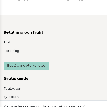
Betalning och frakt
Frakt
Betalning
Beställning Återkallelse
Gratis guider
Tyglexikon
Sylexikon
Sömnadsinstruktioner
Vi använder cookies och liknande teknologier på vår