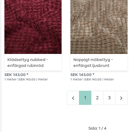
Klädseltyg nubbed -
Noppigt möbeltyg -
enfärgad rubinröd
enfärgat ljusbrunt
SEK 143.00 *
SEK 143.00 *
1
meter
| SEK 143.00 / meter
1
meter
| SEK 143.00 / meter
1
2
3
Sida: 1 / 4