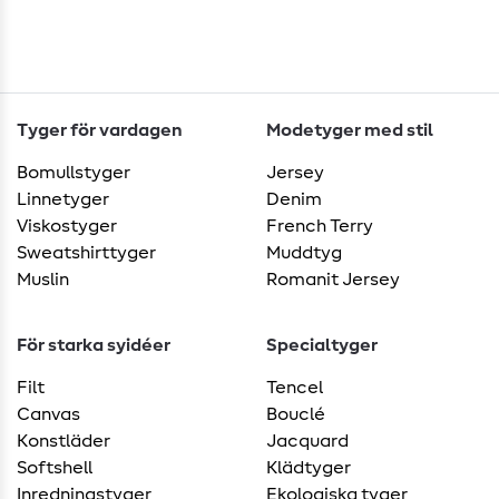
Tyger för vardagen
Modetyger med stil
Bomullstyger
Jersey
Linnetyger
Denim
Viskostyger
French Terry
Sweatshirttyger
Muddtyg
Muslin
Romanit Jersey
För starka syidéer
Specialtyger
Filt
Tencel
Canvas
Bouclé
Konstläder
Jacquard
Softshell
Klädtyger
Inredningstyger
Ekologiska tyger