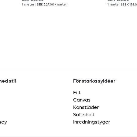
1
meter
| SEK 227.00 / meter
1
meter
| SEK 193.
ed stil
För starka syidéer
Filt
Canvas
Konstläder
Softshell
sey
Inredningstyger