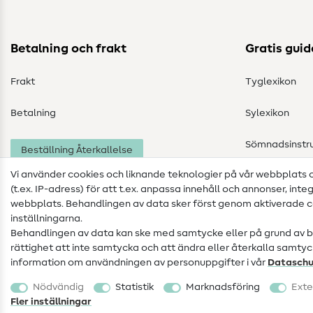
Betalning och frakt
Gratis guid
Frakt
Tyglexikon
Betalning
Sylexikon
Sömnadsinstru
Beställning Återkallelse
Vi använder cookies och liknande teknologier på vår webbplats
(t.ex. IP-adress) för att t.ex. anpassa innehåll och annonser, inte
webbplats. Behandlingen av data sker först genom aktiverade co
inställningarna.
Behandlingen av data kan ske med samtycke eller på grund av ber
rättighet att inte samtycka och att ändra eller återkalla samtyck
information om användningen av personuppgifter i vår
Data­schu
Företagsinformation
Dataskydd
Allmänna villkor
Nödvändig
Statistik
Marknadsföring
Exte
Ångerrätt
Fler inställningar