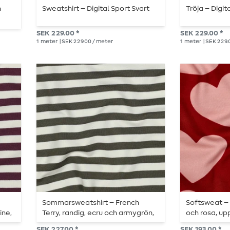
h
Sweatshirt – Digital Sport Svart
Tröja – Digit
SEK 229.00 *
SEK 229.00 *
1
meter
| SEK 229.00 / meter
1
meter
| SEK 229.
Sommarsweatshirt – French
Softsweat – 
ine,
Terry, randig, ecru och armygrön,
och rosa, u
garnfärgad
SEK 227.00 *
SEK 193.00 *