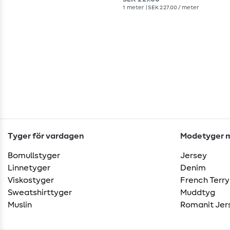
1
meter
| SEK 227.00 / meter
Tyger för vardagen
Modetyger m
Bomullstyger
Jersey
Linnetyger
Denim
Viskostyger
French Terry
Sweatshirttyger
Muddtyg
Muslin
Romanit Jer