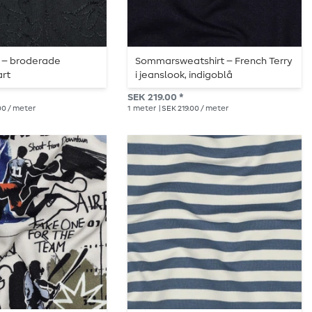
a – broderade
Sommarsweatshirt – French Terry
art
i jeanslook, indigoblå
SEK 219.00 *
00 / meter
1
meter
| SEK 219.00 / meter