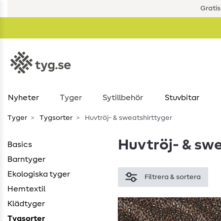
Gratis
Nyheter
Tyger
Sytillbehör
Stuvbitar
Tyger
Tygsorter
Huvtröj- & sweatshirttyger
Huvtröj- & sw
Basics
Barntyger
Ekologiska tyger
Filtrera & sortera
Hemtextil
Klädtyger
Tygsorter