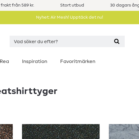
 frakt från 589 kr.
Stort utbud
30 dagars ång
Nyhet: Air Mesh! Upptäck det nu!
Rea
Inspiration
Favoritmärken
eatshirttyger