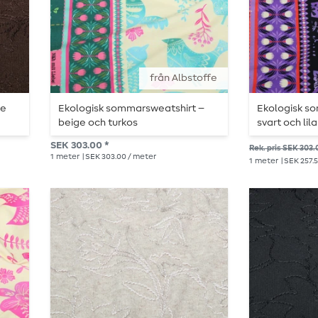
från Albstoffe
de
Ekologisk sommarsweatshirt –
Ekologisk s
beige och turkos
svart och lila
SEK 303.00 *
Rek. pris SEK 303.
1
meter
| SEK 303.00 / meter
1
meter
| SEK 257.