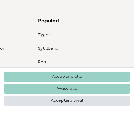
Populärt
Tyger
ör
Sytillbehör
Rea
Acceptera alla
Avvisa alla
Acceptera urval
Upphovsrätt 2026 SewIY GmbH