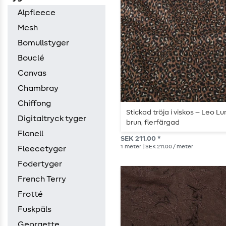
Alpfleece
Mesh
Bomullstyger
Bouclé
Canvas
Chambray
Chiffong
Stickad tröja i viskos – Leo Lu
Digitaltryck tyger
brun, flerfärgad
Flanell
SEK 211.00 *
1
meter
| SEK 211.00 / meter
Fleecetyger
Fodertyger
French Terry
Frotté
Fuskpäls
Georgette