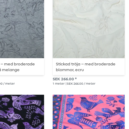
a – med broderade
Stickad tröja – med broderade
å melange
blommor, ecru
SEK 266.00 *
00 / meter
1
meter
| SEK 266.00 / meter