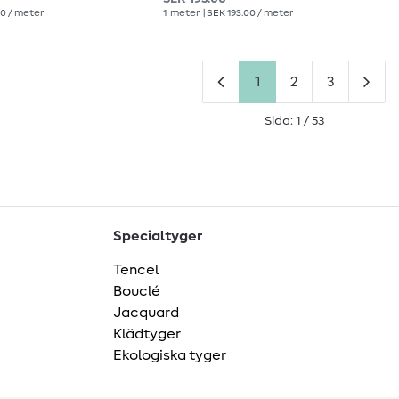
00 / meter
1
meter
| SEK 193.00 / meter
1
2
3
Sida: 1 / 53
Specialtyger
Tencel
Bouclé
Jacquard
Klädtyger
Ekologiska tyger