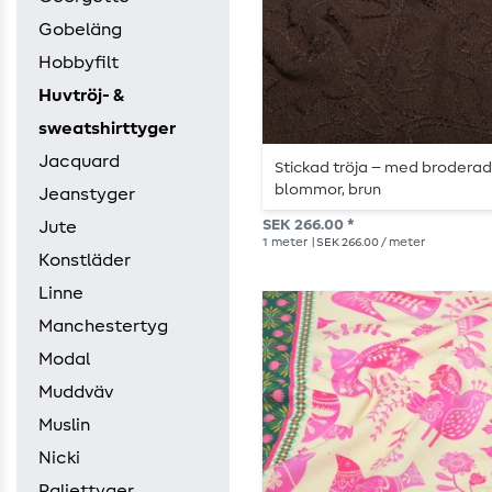
Gobeläng
Hobbyfilt
Huvtröj- &
sweatshirttyger
Jacquard
Stickad tröja – med brodera
blommor, brun
Jeanstyger
SEK 266.00 *
Jute
1
meter
| SEK 266.00 / meter
Konstläder
Linne
Manchestertyg
Modal
Muddväv
Muslin
Nicki
Paljettyger