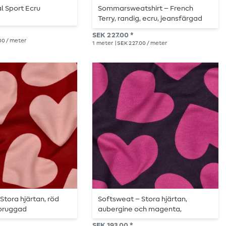
al Sport Ecru
Sommarsweatshirt – French
Terry, randig, ecru, jeansfärgad
med garn
SEK 227.00 *
00 / meter
1
meter
| SEK 227.00 / meter
Stora hjärtan, röd
Softsweat – Stora hjärtan,
ppruggad
aubergine och magenta,
uppruggad
SEK 193.00 *