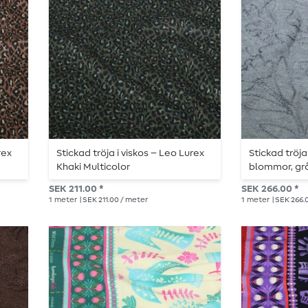
rex
Stickad tröja i viskos – Leo Lurex
Stickad tröj
Khaki Multicolor
blommor, gr
SEK 211.00 *
SEK 266.00 *
1
meter
| SEK 211.00 / meter
1
meter
| SEK 266.