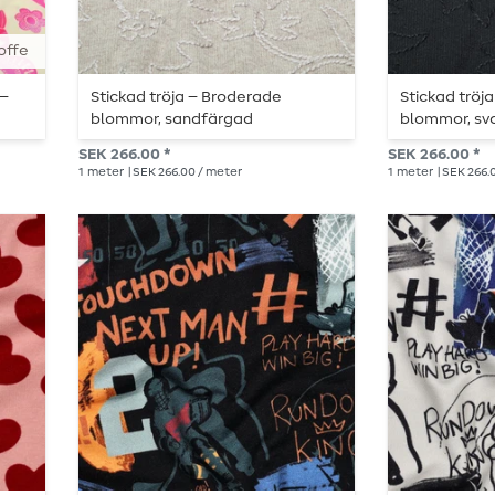
offe
 –
Stickad tröja – Broderade
Stickad tröj
blommor, sandfärgad
blommor, sv
SEK 266.00 *
SEK 266.00 *
1
meter
| SEK 266.00 / meter
1
meter
| SEK 266.