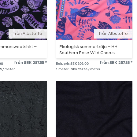
från Albstoffe
från Albstoffe
ommarsweatshirt –
Ekologisk sommartröja – HHL
Southern Ease Wild Chorus
rosa/blå
från SEK 257.55 *
från SEK 257.55 *
00
Rek. pris SEK 303.00
55 / meter
1
meter
| SEK 257.55 / meter