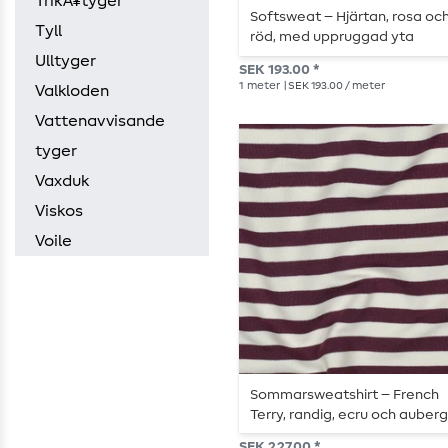
TrikÃ¥tyger
Softsweat – Hjärtan, rosa oc
Tyll
röd, med uppruggad yta
Ulltyger
SEK 193.00 *
1
meter
| SEK 193.00 / meter
Valkloden
Vattenavvisande
tyger
Vaxduk
Viskos
Voile
Sommarsweatshirt – French
Terry, randig, ecru och auberg
garnfärgad
SEK 227.00 *