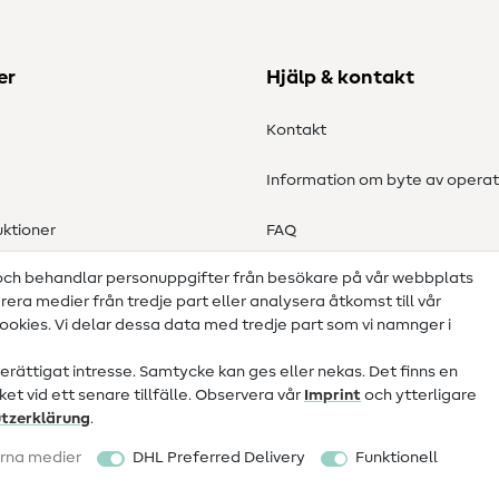
er
Hjälp & kontakt
Kontakt
Information om byte av operat
ktioner
FAQ
 och behandlar personuppgifter från besökare på vår webbplats
Ångerrätt
grera medier från tredje part eller analysera åtkomst till vår
okies. Vi delar dessa data med tredje part som vi namnger i
ättigat intresse. Samtycke kan ges eller nekas. Det finns en
et vid ett senare tillfälle. Observera vår
Imprint
och ytterligare
tz­erklärung
.
rna medier
DHL Preferred Delivery
Funktionell