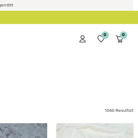
errätt
0
0
1060 Resultat