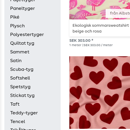
Paneltyger
från Albst
Piké
Ekologisk sommarsweatshirt
Plysch
beige och rosa
Polyestertyger
SEK 303.00 *
Quiltat tyg
1
meter
| SEK 303.00 / meter
Sammet
Satin
Scuba-tyg
Softshell
Spetstyg
Stickat tyg
Taft
Teddy-tyger
Tencel