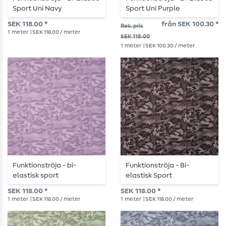
Sport Uni Navy
Sport Uni Purple
SEK 118.00 *
från SEK 100.30 *
Rek. pris
1
meter
| SEK 118.00 / meter
SEK 118.00
1
meter
| SEK 100.30 / meter
Funktionströja - bi-
Funktionströja - Bi-
elastisk sport
elastisk Sport
kamouflage lila
Camouflage Svart
SEK 118.00 *
SEK 118.00 *
1
meter
| SEK 118.00 / meter
1
meter
| SEK 118.00 / meter