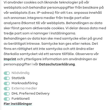
Sömnadsinstruktioner
Vi använder cookies och liknande teknologier på vår
webbplats och behandlar personuppgifter från besökare på
Hjälp & kontakt
vår webbplats (t.ex. IP-adress) för att t.ex. anpassa innehåll
och annonser, integrera medier från tredje part eller
Kontakt
analysera åtkomst till vår webbplats. Behandlingen av data
sker först genom aktiverade cookies. Vi delar dessa data med
Information om byte av operatör
tredje part som vi namnger i inställningarna.
Behandlingen av data kan ske med samtycke eller på grund
FAQ
av berättigat intresse. Samtycke kan ges eller nekas. Det
Ångerrätt
finns en rättighet att inte samtycka och att ändra eller
återkalla samtycket vid ett senare tillfälle. Observera vår
Populärt
Imprint
och ytterligare information om användningen av
personuppgifter i vår
Data­schutz­erklärung
.
Tyger
Nödvändig
Sytillbehör
Statistik
Marknadsföring
Rea
Externa medier
DHL Preferred Delivery
Funktionell
Fler inställningar