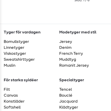
Sida: 1 / 6
Tyger för vardagen
Modetyger med stil
Bomullstyger
Jersey
Linnetyger
Denim
Viskostyger
French Terry
Sweatshirttyger
Muddtyg
Muslin
Romanit Jersey
För starka syidéer
Specialtyger
Filt
Tencel
Canvas
Bouclé
Konstläder
Jacquard
Softshell
Klädtyger