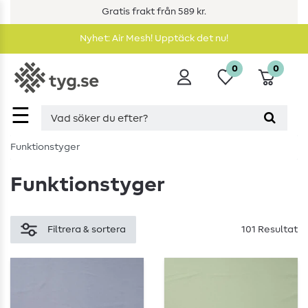
Gratis frakt från 589 kr.
Nyhet: Air Mesh! Upptäck det nu!
0
0
☰
Funktionstyger
Funktionstyger
Filtrera & sortera
101 Resultat