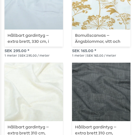
Hållbart gardintyg –
Bomullscanvas –
extra brett, 330 cm, i
Ängsblommor, vitt och
elegant ljusgrått
ockra
SEK 295.00 *
SEK 165.00 *
1
meter
| SEK 295.00 / meter
1
meter
| SEK 165.00 / meter
Hållbart gardintyg –
Hållbart gardintyg –
extra brett 310 cm,
extra brett 310 cm,