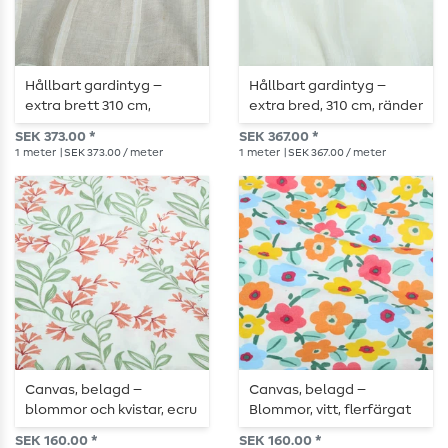
Hållbart gardintyg –
Hållbart gardintyg –
extra brett 310 cm,
extra bred, 310 cm, ränder
naturfärgat med fina
på enfärgat ecru-
SEK 373.00 *
SEK 367.00 *
ränder
underlag
1
meter
| SEK 373.00 / meter
1
meter
| SEK 367.00 / meter
Canvas, belagd –
Canvas, belagd –
blommor och kvistar, ecru
Blommor, vitt, flerfärgat
och terrakotta
SEK 160.00 *
SEK 160.00 *