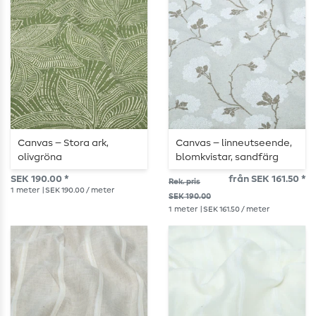
Canvas – Stora ark,
Canvas – linneutseende,
olivgröna
blomkvistar, sandfärg
SEK 190.00 *
från SEK 161.50 *
Rek. pris
1
meter
| SEK 190.00 / meter
SEK 190.00
1
meter
| SEK 161.50 / meter