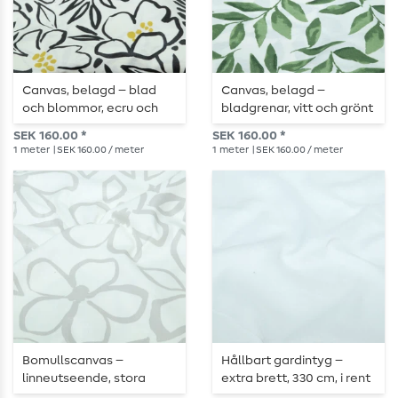
Canvas, belagd – blad
Canvas, belagd –
och blommor, ecru och
bladgrenar, vitt och grönt
svart
SEK 160.00 *
SEK 160.00 *
1
meter
| SEK 160.00 / meter
1
meter
| SEK 160.00 / meter
Bomullscanvas –
Hållbart gardintyg –
linneutseende, stora
extra brett, 330 cm, i rent
blommor, vitt och grått
vitt