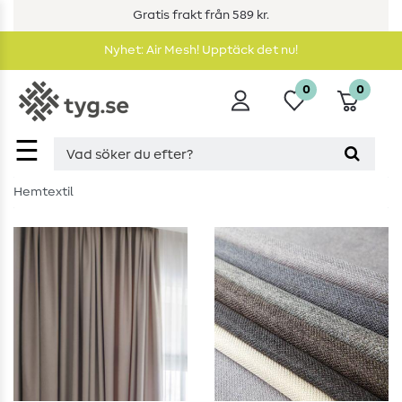
Gratis frakt från 589 kr.
Nyhet: Air Mesh! Upptäck det nu!
0
0
☰
Hemtextil