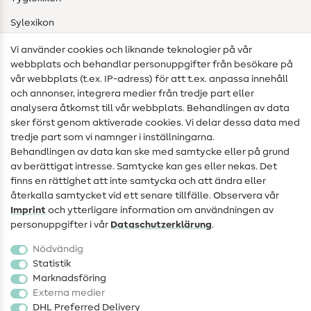
Sylexikon
Sömnadsinstruktioner
Vi använder cookies och liknande teknologier på vår
webbplats och behandlar personuppgifter från besökare på
Hjälp & kontakt
vår webbplats (t.ex. IP-adress) för att t.ex. anpassa innehåll
och annonser, integrera medier från tredje part eller
Kontakt
analysera åtkomst till vår webbplats. Behandlingen av data
sker först genom aktiverade cookies. Vi delar dessa data med
Information om byte av operatör
tredje part som vi namnger i inställningarna.
Behandlingen av data kan ske med samtycke eller på grund
FAQ
av berättigat intresse. Samtycke kan ges eller nekas. Det
Ångerrätt
finns en rättighet att inte samtycka och att ändra eller
återkalla samtycket vid ett senare tillfälle. Observera vår
Populärt
Imprint
och ytterligare information om användningen av
personuppgifter i vår
Data­schutz­erklärung
.
Tyger
Nödvändig
Sytillbehör
Statistik
Marknadsföring
Rea
Externa medier
DHL Preferred Delivery