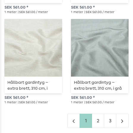
melerat ecru
antracitmelange
SEK 561.00 *
SEK 561.00 *
1
meter
| SEK 561.00 / meter
1
meter
| SEK 561.00 / meter
Hållbart gardintyg –
Hållbart gardintyg –
extra brett, 310 cm, i
extra brett, 310 cm, i grå
naturlig melange
melange
SEK 561.00 *
SEK 561.00 *
1
meter
| SEK 561.00 / meter
1
meter
| SEK 561.00 / meter
1
2
3