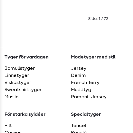
Sida: 1 / 72
Tyger för vardagen
Modetyger med stil
Bomullstyger
Jersey
Linnetyger
Denim
Viskostyger
French Terry
Sweatshirttyger
Muddtyg
Muslin
Romanit Jersey
För starka syidéer
Specialtyger
Filt
Tencel
Canvas
Bouclé