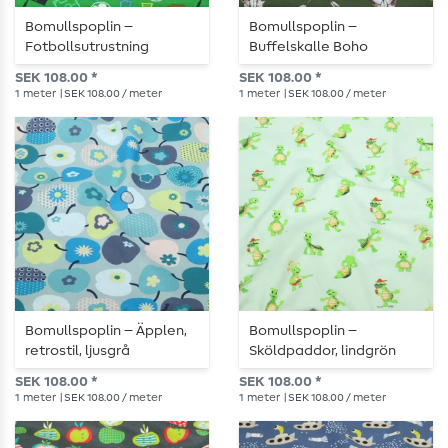
Bomullspoplin –
Bomullspoplin –
Fotbollsutrustning
Buffelskalle Boho
gräsgrön
mörkgrön
SEK 108.00 *
SEK 108.00 *
1
meter
| SEK 108.00 / meter
1
meter
| SEK 108.00 / meter
Bomullspoplin – Äpplen,
Bomullspoplin –
retrostil, ljusgrå
Sköldpaddor, lindgrön
SEK 108.00 *
SEK 108.00 *
1
meter
| SEK 108.00 / meter
1
meter
| SEK 108.00 / meter