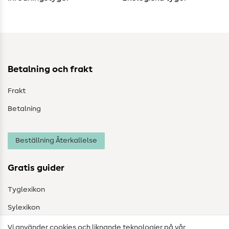
Betalning och frakt
Frakt
Betalning
Beställning Återkallelse
Gratis guider
Tyglexikon
Sylexikon
Sömnadsinstruktioner
Vi använder cookies och liknande teknologier på vår