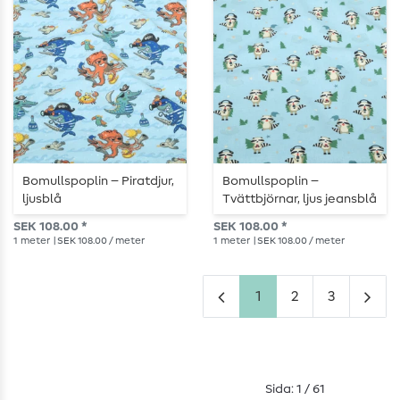
Bomullspoplin – Piratdjur,
Bomullspoplin –
ljusblå
Tvättbjörnar, ljus jeansblå
SEK 108.00 *
SEK 108.00 *
1
meter
| SEK 108.00 / meter
1
meter
| SEK 108.00 / meter
1
2
3
Sida: 1 / 61