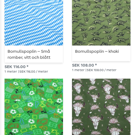
Bomullspoplin – Små
Bomullspoplin – khaki
romber, vitt och blått
SEK 108.00 *
SEK 116.00 *
1
meter
| SEK 108.00 / meter
1
meter
| SEK 116.00 / meter