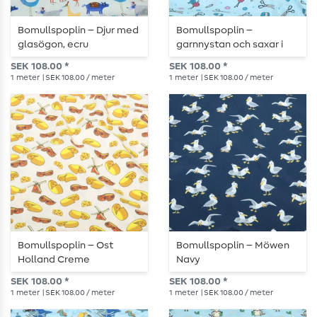
Bomullspoplin – Djur med
Bomullspoplin –
glasögon, ecru
garnnystan och saxar i
ljus turkos
SEK 108.00 *
SEK 108.00 *
1
meter
| SEK 108.00 / meter
1
meter
| SEK 108.00 / meter
Bomullspoplin – Ost
Bomullspoplin – Möwen
Holland Creme
Navy
SEK 108.00 *
SEK 108.00 *
1
meter
| SEK 108.00 / meter
1
meter
| SEK 108.00 / meter