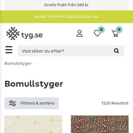
Gratis frakt från 589 kr.
Nyhet: Air Mesh! Upptäck det nu!
0
0
☰
Bomullstyger
Bomullstyger
Filtrera & sortera
1220 Resultat