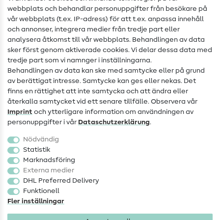
webbplats och behandlar personuppgifter från besökare på
Hjälp & kontakt
vår webbplats (t.ex. IP-adress) för att t.ex. anpassa innehåll
och annonser, integrera medier från tredje part eller
Kontakt
analysera åtkomst till vår webbplats. Behandlingen av data
sker först genom aktiverade cookies. Vi delar dessa data med
Information om byte av operatör
tredje part som vi namnger i inställningarna.
Behandlingen av data kan ske med samtycke eller på grund
FAQ
av berättigat intresse. Samtycke kan ges eller nekas. Det
Ångerrätt
finns en rättighet att inte samtycka och att ändra eller
återkalla samtycket vid ett senare tillfälle. Observera vår
Populärt
Imprint
och ytterligare information om användningen av
personuppgifter i vår
Data­schutz­erklärung
.
Tyger
Nödvändig
Sytillbehör
Statistik
Marknadsföring
Rea
Externa medier
DHL Preferred Delivery
Funktionell
Fler inställningar