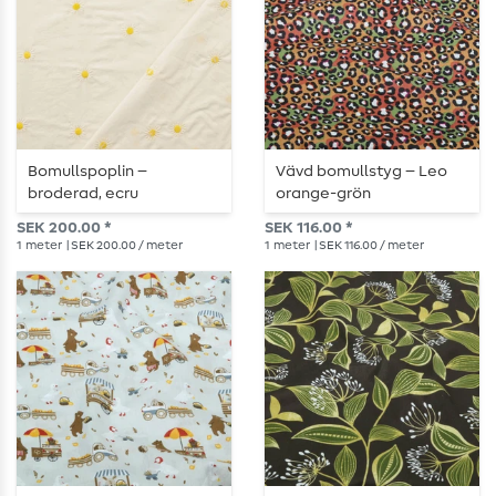
Bomullspoplin –
Vävd bomullstyg – Leo
broderad, ecru
orange-grön
SEK 200.00 *
SEK 116.00 *
1
meter
| SEK 200.00 / meter
1
meter
| SEK 116.00 / meter