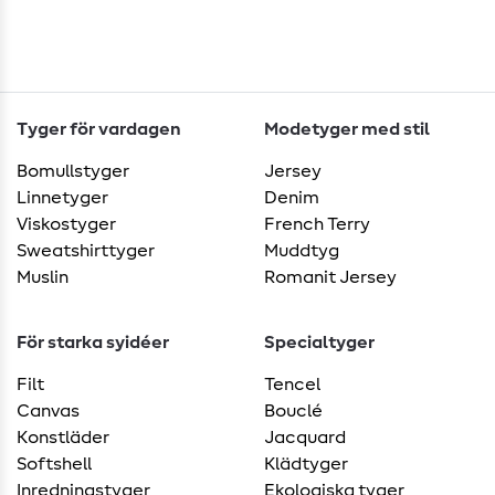
Tyger för vardagen
Modetyger med stil
Bomullstyger
Jersey
Linnetyger
Denim
Viskostyger
French Terry
Sweatshirttyger
Muddtyg
Muslin
Romanit Jersey
För starka syidéer
Specialtyger
Filt
Tencel
Canvas
Bouclé
Konstläder
Jacquard
Softshell
Klädtyger
Inredningstyger
Ekologiska tyger