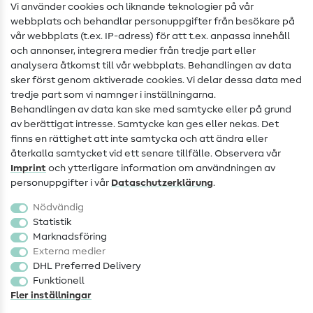
Sömnadsinstruktioner
Vi använder cookies och liknande teknologier på vår
webbplats och behandlar personuppgifter från besökare på
Hjälp & kontakt
vår webbplats (t.ex. IP-adress) för att t.ex. anpassa innehåll
och annonser, integrera medier från tredje part eller
Kontakt
analysera åtkomst till vår webbplats. Behandlingen av data
sker först genom aktiverade cookies. Vi delar dessa data med
Information om byte av operatör
tredje part som vi namnger i inställningarna.
Behandlingen av data kan ske med samtycke eller på grund
FAQ
av berättigat intresse. Samtycke kan ges eller nekas. Det
Ångerrätt
finns en rättighet att inte samtycka och att ändra eller
återkalla samtycket vid ett senare tillfälle. Observera vår
Populärt
Imprint
och ytterligare information om användningen av
personuppgifter i vår
Data­schutz­erklärung
.
Tyger
Nödvändig
Sytillbehör
Statistik
Marknadsföring
Rea
Externa medier
DHL Preferred Delivery
Funktionell
Fler inställningar