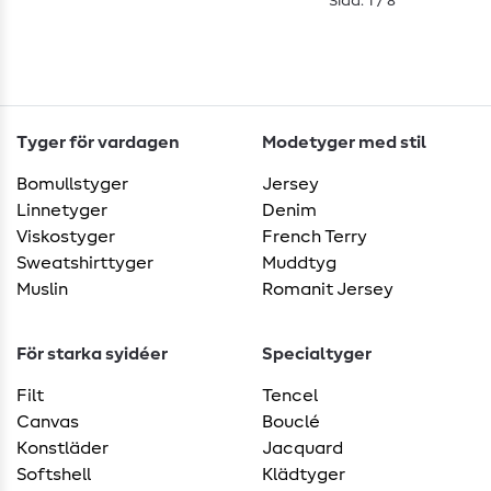
Sida: 1 / 8
Tyger för vardagen
Modetyger med stil
Bomullstyger
Jersey
Linnetyger
Denim
Viskostyger
French Terry
Sweatshirttyger
Muddtyg
Muslin
Romanit Jersey
För starka syidéer
Specialtyger
Filt
Tencel
Canvas
Bouclé
Konstläder
Jacquard
Softshell
Klädtyger