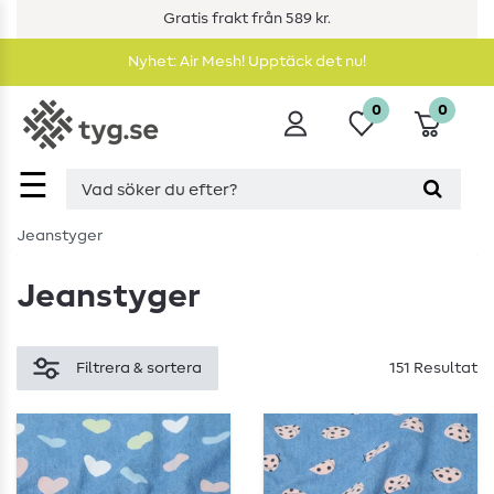
Gratis frakt från 589 kr.
Nyhet: Air Mesh! Upptäck det nu!
0
0
☰
Jeanstyger
Jeanstyger
Filtrera & sortera
151 Resultat