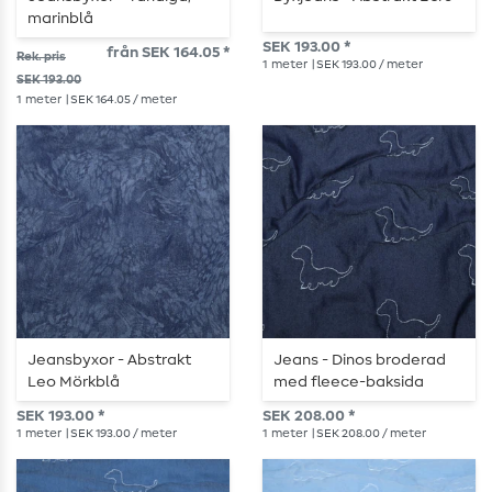
marinblå
SEK 193.00 *
från SEK 164.05 *
Rek. pris
1
meter
| SEK 193.00 / meter
SEK 193.00
1
meter
| SEK 164.05 / meter
Jeansbyxor - Abstrakt
Jeans - Dinos broderad
Leo Mörkblå
med fleece-baksida
mörkblå
SEK 193.00 *
SEK 208.00 *
1
meter
| SEK 193.00 / meter
1
meter
| SEK 208.00 / meter