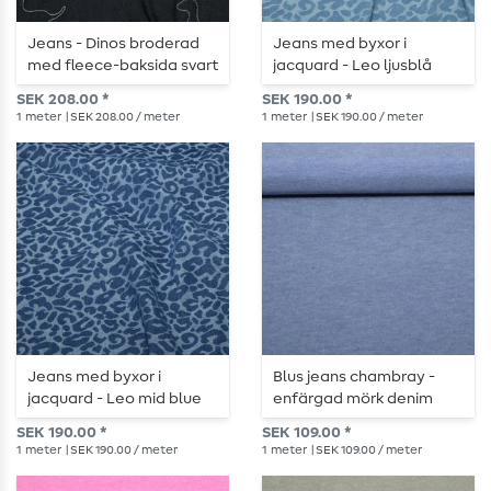
Jeans - Dinos broderad
Jeans med byxor i
med fleece-baksida svart
jacquard - Leo ljusblå
SEK 208.00 *
SEK 190.00 *
1
meter
| SEK 208.00 / meter
1
meter
| SEK 190.00 / meter
Jeans med byxor i
Blus jeans chambray -
jacquard - Leo mid blue
enfärgad mörk denim
SEK 190.00 *
SEK 109.00 *
1
meter
| SEK 190.00 / meter
1
meter
| SEK 109.00 / meter