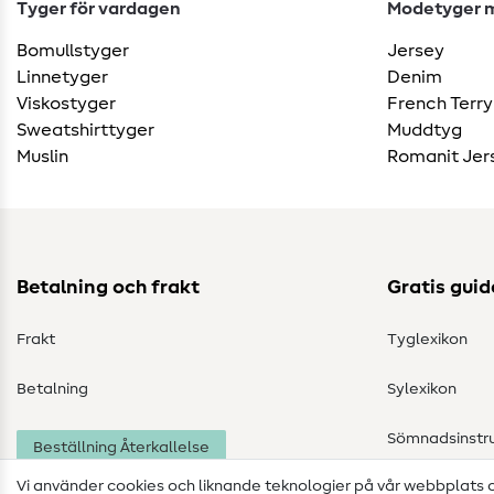
Tyger för vardagen
Modetyger m
Bomullstyger
Jersey
Linnetyger
Denim
Viskostyger
French Terry
Sweatshirttyger
Muddtyg
Muslin
Romanit Jer
Betalning och frakt
Gratis guid
Frakt
Tyglexikon
Betalning
Sylexikon
Sömnadsinstru
Beställning Återkallelse
Vi använder cookies och liknande teknologier på vår webbplats