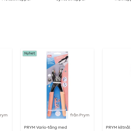
Nyhet
Prym
från Prym
PRYM Vario-tång med
PRYM kiltnål