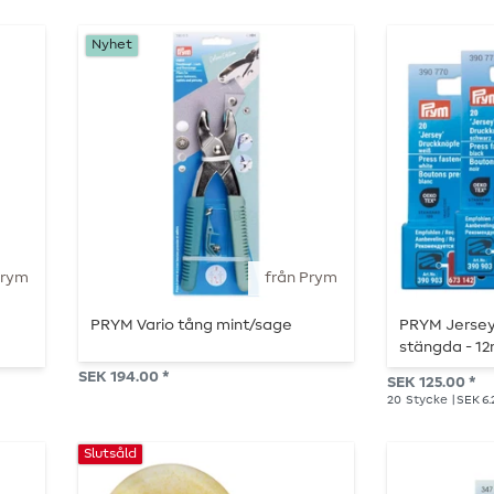
Nyhet
Prym
från Prym
PRYM Vario tång mint/sage
PRYM Jersey
stängda - 12
SEK 194.00 *
SEK 125.00 *
20
Stycke
| SEK 6
Slutsåld