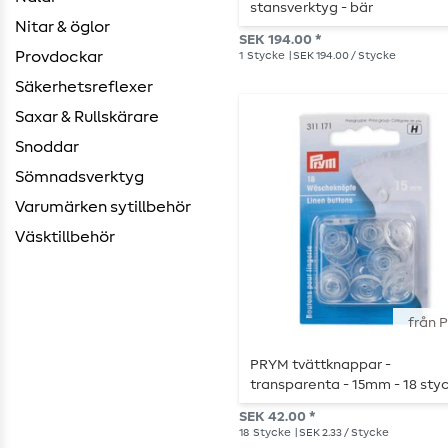
stansverktyg - bär
Nitar & öglor
SEK 194.00 *
Provdockar
1
Stycke
| SEK 194.00 / Stycke
Säkerhetsreflexer
Saxar & Rullskärare
Snoddar
Sömnadsverktyg
Varumärken sytillbehör
Väsktillbehör
från 
PRYM tvättknappar -
transparenta - 15mm - 18 sty
SEK 42.00 *
18
Stycke
| SEK 2.33 / Stycke