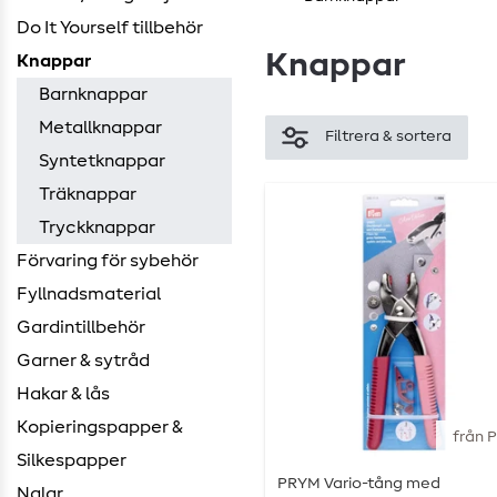
Do It Yourself tillbehör
Knappar
Knappar
Barnknappar
Metallknappar
Filtrera & sortera
Syntetknappar
Träknappar
Tryckknappar
Förvaring för sybehör
Fyllnadsmaterial
Gardintillbehör
Garner & sytråd
Hakar & lås
Kopieringspapper &
från 
Silkespapper
PRYM Vario-tång med
Nalar