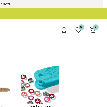
errätt
0
0
par
Tryckknappar