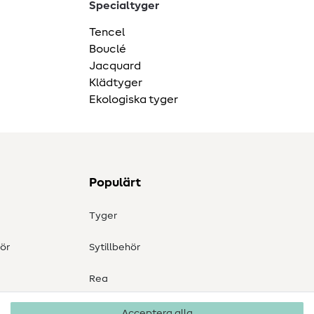
Specialtyger
Tencel
Bouclé
Jacquard
Klädtyger
Ekologiska tyger
Populärt
Tyger
ör
Sytillbehör
Rea
Acceptera alla