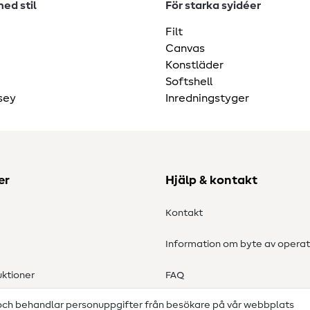
ed stil
För starka syidéer
Filt
Canvas
Konstläder
Softshell
sey
Inredningstyger
er
Hjälp & kontakt
Kontakt
Information om byte av operat
ktioner
FAQ
 och behandlar personuppgifter från besökare på vår webbplats
Ångerrätt