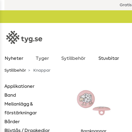
Gratis
Nyheter
Tyger
Sytillbehör
Stuvbitar
Sytillbehör
Knappar
Applikationer
Band
Mellanlägg &
förstärkningar
Bårder
Blixtlås / Dragkedjor
Barnknappar