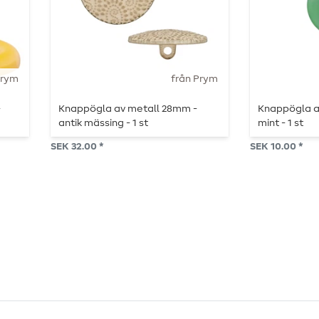
Prym
från Prym
-
Knappögla av metall 28mm -
Knappögla a
antik mässing - 1 st
mint - 1 st
SEK 32.00 *
SEK 10.00 *