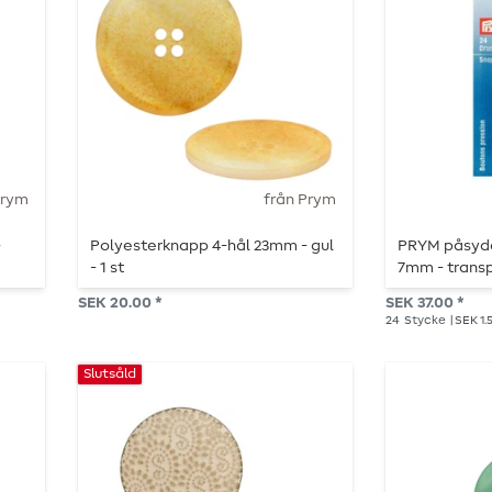
Prym
från Prym
-
Polyesterknapp 4-hål 23mm - gul
PRYM påsydd
- 1 st
7mm - transp
SEK 20.00 *
SEK 37.00 *
24
Stycke
| SEK 1.
Slutsåld