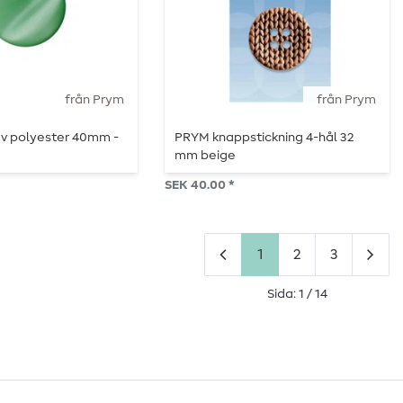
från Prym
från Prym
v polyester 40mm -
PRYM knappstickning 4-hål 32
mm beige
SEK 40.00 *
1
2
3
Sida: 1 / 14