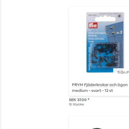
från 
PRYM Fjäderkrokar och ögon
medium - svart - 12 st
SEK 37.00 *
12
Stycke