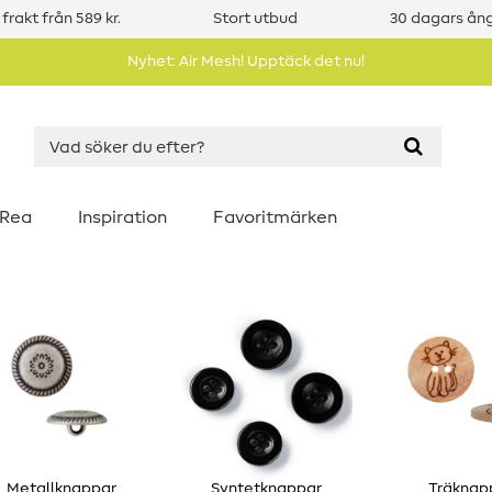
 frakt från 589 kr.
Stort utbud
30 dagars ång
Nyhet: Air Mesh! Upptäck det nu!
Rea
Inspiration
Favoritmärken
Metallknappar
Syntetknappar
Träknap