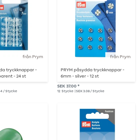
från Prym
från Prym
a tryckknappar -
PRYM påsydda tryckknappar -
arent - 24 st
6mm - silver - 12 st
SEK 37.00 *
54 / Stycke
12
Stycke
| SEK 3.08 / Stycke