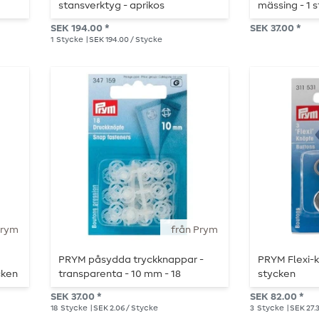
stansverktyg - aprikos
mässing - 1 s
SEK 194.00 *
SEK 37.00 *
1
Stycke
| SEK 194.00 / Stycke
Prym
från Prym
PRYM påsydda tryckknappar -
PRYM Flexi-
cken
transparenta - 10 mm - 18
stycken
stycken
SEK 37.00 *
SEK 82.00 *
18
Stycke
| SEK 2.06 / Stycke
3
Stycke
| SEK 27.