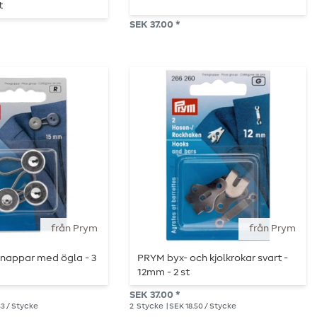
t
SEK 37.00 *
från Prym
från Prym
knappar med ögla - 3
PRYM byx- och kjolkrokar svart -
12mm - 2 st
SEK 37.00 *
33 / Stycke
2
Stycke
| SEK 18.50 / Stycke