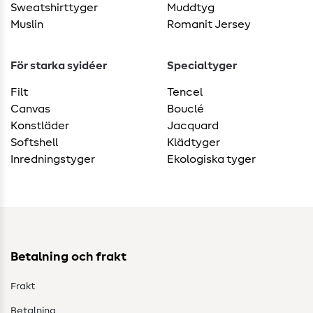
Sweatshirttyger
Muddtyg
Muslin
Romanit Jersey
För starka syidéer
Specialtyger
Filt
Tencel
Canvas
Bouclé
Konstläder
Jacquard
Softshell
Klädtyger
Inredningstyger
Ekologiska tyger
Betalning och frakt
Frakt
Betalning