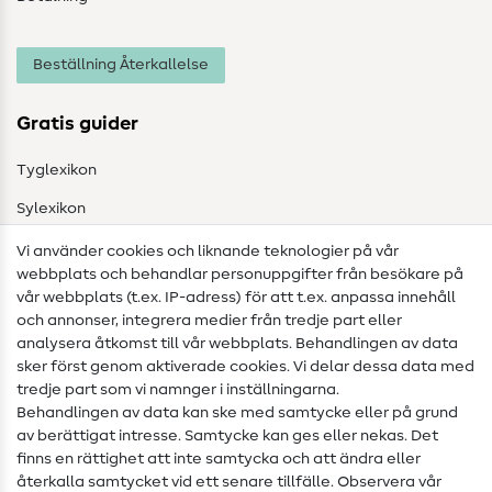
Beställning Återkallelse
Gratis guider
Tyglexikon
Sylexikon
Sömnadsinstruktioner
Vi använder cookies och liknande teknologier på vår
webbplats och behandlar personuppgifter från besökare på
Hjälp & kontakt
vår webbplats (t.ex. IP-adress) för att t.ex. anpassa innehåll
och annonser, integrera medier från tredje part eller
Kontakt
analysera åtkomst till vår webbplats. Behandlingen av data
sker först genom aktiverade cookies. Vi delar dessa data med
Information om byte av operatör
tredje part som vi namnger i inställningarna.
Behandlingen av data kan ske med samtycke eller på grund
FAQ
av berättigat intresse. Samtycke kan ges eller nekas. Det
Ångerrätt
finns en rättighet att inte samtycka och att ändra eller
återkalla samtycket vid ett senare tillfälle. Observera vår