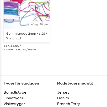
Många färger
Gummisnodd 2mm - slät -
5m längd
SEK 38.00 *
5
meter
| SEK 7.60 / meter
Tyger för vardagen
Modetyger med stil
Bomullstyger
Jersey
Linnetyger
Denim
Viskostyger
French Terry