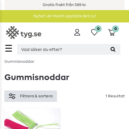
Gratis frakt från 589 kr.
Nyhet: Air Mesh! Upptäck det nu!
0
0
☰
Gummisnoddar
Gummisnoddar
Filtrera & sortera
1 Resultat