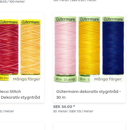
100
meter
| SEK 0.50 / meter
18.00 / 100 meter
Många färger
Många färger
eco Stitch
Gütermann dekorativ stygntråd -
- Dekorativ stygntråd
30 m
SEK 34.00 *
50 / meter
30
meter
| SEK 1.13 / meter