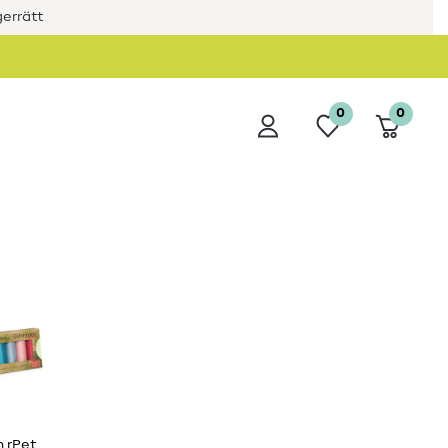
errätt
0
0
 rPet