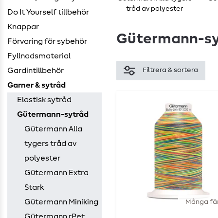
tråd av polyester
Do It Yourself tillbehör
Knappar
Gütermann-sy
Förvaring för sybehör
Fyllnadsmaterial
Gardintillbehör
Filtrera & sortera
Garner & sytråd
Elastisk sytråd
Gütermann-sytråd
Gütermann Alla
tygers tråd av
polyester
Gütermann Extra
Stark
Gütermann Miniking
Många fä
Gütermann rPet