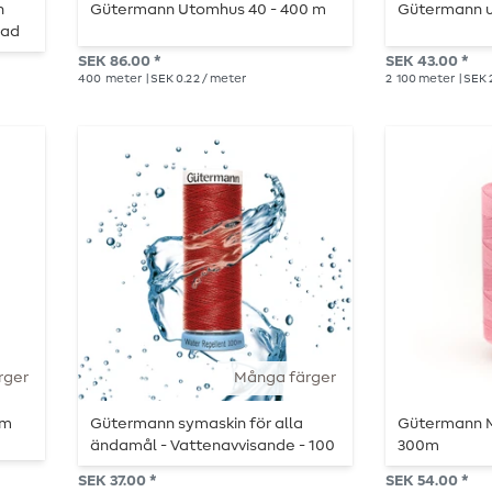
n
Gütermann Utomhus 40 - 400 m
Gütermann u
gad
SEK 86.00 *
SEK 43.00 *
400
meter
| SEK 0.22 / meter
2
100 meter
| SEK 
rger
Många färger
0m
Gütermann symaskin för alla
Gütermann M
ändamål - Vattenavvisande - 100
300m
m
SEK 37.00 *
SEK 54.00 *