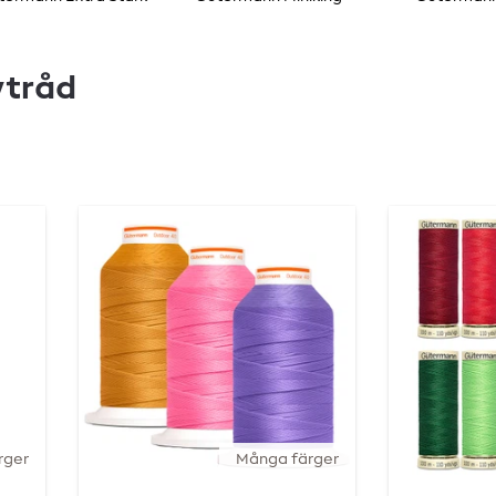
tråd
rger
Många färger