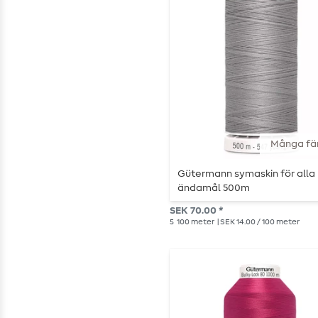
Många fä
Gütermann symaskin för alla
ändamål 500m
SEK 70.00 *
5
100 meter
| SEK 14.00 / 100 meter