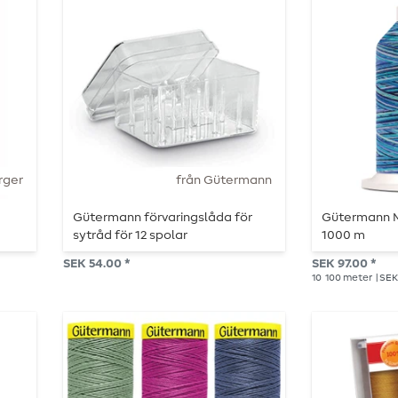
rger
från Gütermann
Gütermann förvaringslåda för
Gütermann Mi
sytråd för 12 spolar
1000 m
SEK 54.00 *
SEK 97.00 *
10
100 meter
| SEK