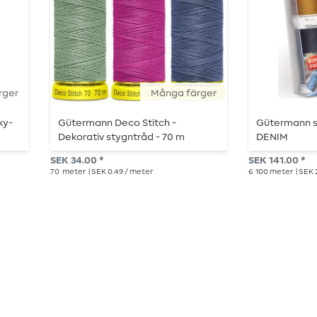
rger
Många färger
ky-
Gütermann Deco Stitch -
Gütermann s
Dekorativ stygntråd - 70 m
DENIM
SEK 34.00 *
SEK 141.00 *
70
meter
| SEK 0.49 / meter
6
100 meter
| SEK 