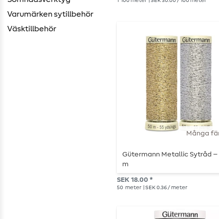
1
100 meter
| SEK 30.00 / 100 meter
Varumärken sytillbehör
Väsktillbehör
Många fä
Gütermann Metallic Sytråd –
m
SEK 18.00 *
50
meter
| SEK 0.36 / meter