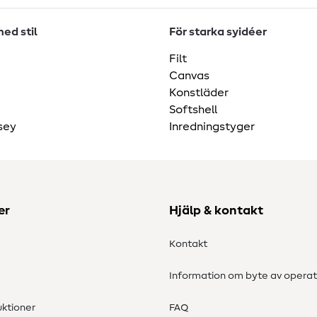
ed stil
För starka syidéer
Filt
Canvas
Konstläder
Softshell
sey
Inredningstyger
er
Hjälp & kontakt
Kontakt
Information om byte av operat
ktioner
FAQ