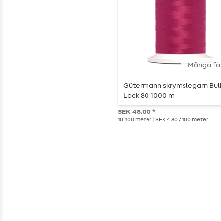
Många fä
Gütermann skrymslegarn Bul
Lock 80 1000 m
SEK 48.00 *
10
100 meter
| SEK 4.80 / 100 meter