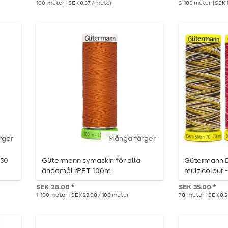
100
meter
| SEK 0.37 / meter
3
100 meter
| SEK 
rger
Många färger
 50
Gütermann symaskin för alla
Gütermann D
ändamål rPET 100m
multicolour 
- 70m
SEK 28.00 *
SEK 35.00 *
1
100 meter
| SEK 28.00 / 100 meter
70
meter
| SEK 0.