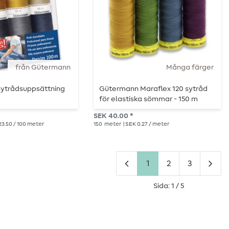
från Gütermann
Många färger
ytrådsuppsättning
Gütermann Maraflex 120 sytråd
för elastiska sömmar - 150 m
SEK 40.00 *
23.50 / 100 meter
150
meter
| SEK 0.27 / meter
1
2
3
Sida: 1 / 5