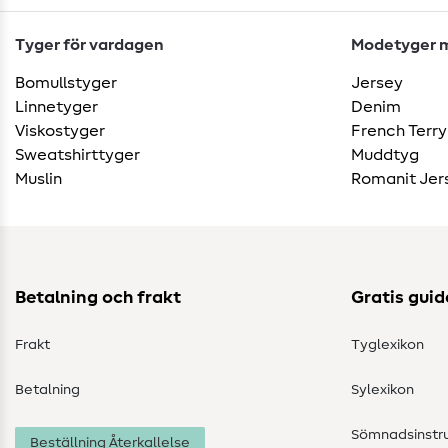
Tyger för vardagen
Modetyger m
Bomullstyger
Jersey
Linnetyger
Denim
Viskostyger
French Terry
Sweatshirttyger
Muddtyg
Muslin
Romanit Jer
Betalning och frakt
Gratis guid
Frakt
Tyglexikon
Betalning
Sylexikon
Sömnadsinstru
Beställning Återkallelse