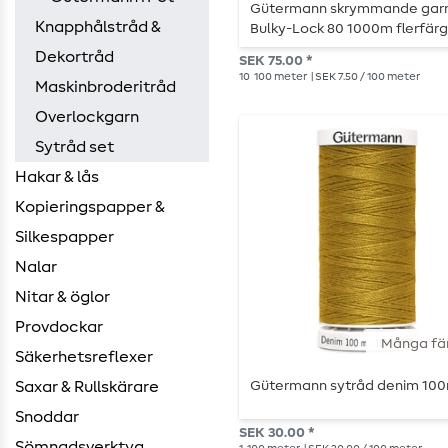
Gütermann skrymmande gar
Knapphålstråd &
Bulky-Lock 80 1000m flerfär
Dekortråd
SEK 75.00 *
10
100 meter
| SEK 7.50 / 100 meter
Maskinbroderitråd
Overlockgarn
Sytråd set
Hakar & lås
Kopieringspapper &
Silkespapper
Nalar
Nitar & öglor
Provdockar
Många fä
Säkerhetsreflexer
Saxar & Rullskärare
Gütermann sytråd denim 10
Snoddar
SEK 30.00 *
Sömnadsverktyg