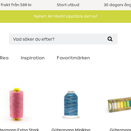
 frakt från 589 kr.
Stort utbud
30 dagars ång
Nyhet: Air Mesh! Upptäck det nu!
Rea
Inspiration
Favoritmärken
termann Extra Stark
Gütermann Miniking
Gütermann