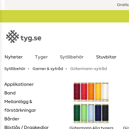
Gratis
Nyheter
Tyger
Sytillbehör
Stuvbitar
Sytillbehör
Garner & sytråd
Gütermann-sytråd
Applikationer
Band
Mellanlägg &
förstärkningar
Bårder
Blixtlås / Dragkedjor
Gütermann Alla tygers
Gü