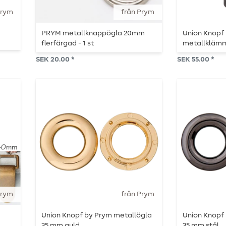
Prym
från Prym
PRYM metallknappögla 20mm
Union Knopf
flerfärgad - 1 st
metallklämm
SEK 20.00 *
SEK 55.00 *
Prym
från Prym
Union Knopf by Prym metallögla
Union Knopf
35 mm guld
35 mm stål