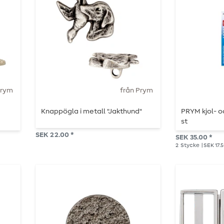
Prym
från Prym
Knappögla i metall "Jakthund"
PRYM kjol- o
st
SEK 22.00 *
SEK 35.00 *
2
Stycke
| SEK 17.