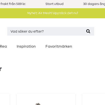
 frakt från 589 kr.
Stort utbud
30 dagars ång
Nyhet: Air Mesh! Upptäck det nu!
Rea
Inspiration
Favoritmärken
r