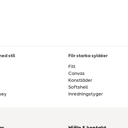
ed stil
För starka syidéer
Filt
Canvas
Konstläder
Softshell
sey
Inredningstyger
er
Hjälp & kontakt