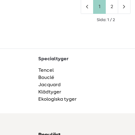
1
2
Sida: 1 / 2
Specialtyger
Tencel
Bouclé
Jacquard
Klädtyger
Ekologiska tyger
Populärt