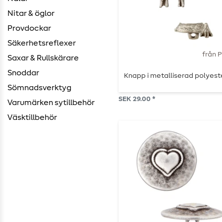
Nitar & öglor
Provdockar
Säkerhetsreflexer
från 
Saxar & Rullskärare
Snoddar
Knapp i metalliserad polyest
Sömnadsverktyg
SEK 29.00 *
Varumärken sytillbehör
Väsktillbehör