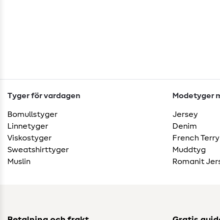
Tyger för vardagen
Modetyger m
Bomullstyger
Jersey
Linnetyger
Denim
Viskostyger
French Terry
Sweatshirttyger
Muddtyg
Muslin
Romanit Jer
Betalning och frakt
Gratis guid