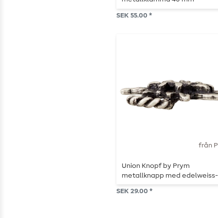
antikmässing
SEK 55.00 *
från 
Union Knopf by Prym
metallknapp med edelweiss
motiv, hålstorlek 8 mm, silver
SEK 29.00 *