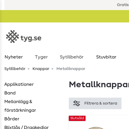
Gratis
Nyheter
Tyger
Sytillbehör
Stuvbitar
Sytillbehör
Knappar
Metallknappar
Metallknappa
Applikationer
Band
Mellanlägg &
Filtrera & sortera
förstärkningar
Slutsåld
Bårder
Blixtlås / Dragkedjor