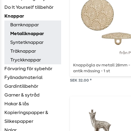
Do It Yourself tillbehör
Knappar
Barnknappar
Metallknappar
Syntetknappar
Träknappar
från 
Tryckknappar
Knappögla av metall 28mm -
Förvaring för sybehör
antik mässing - 1 st
Fyllnadsmaterial
SEK 32.00 *
Gardintillbehör
Garner & sytråd
Hakar & lås
Kopieringspapper &
Silkespapper
Nalar