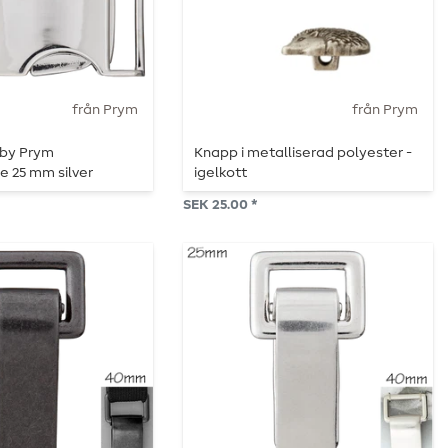
från Prym
från Prym
 by Prym
Knapp i metalliserad polyester -
e 25 mm silver
igelkott
SEK 25.00 *