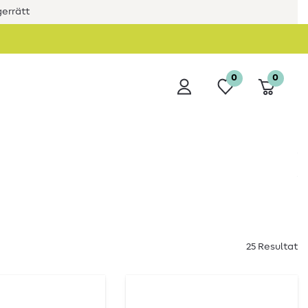
errätt
0
0
25 Resultat