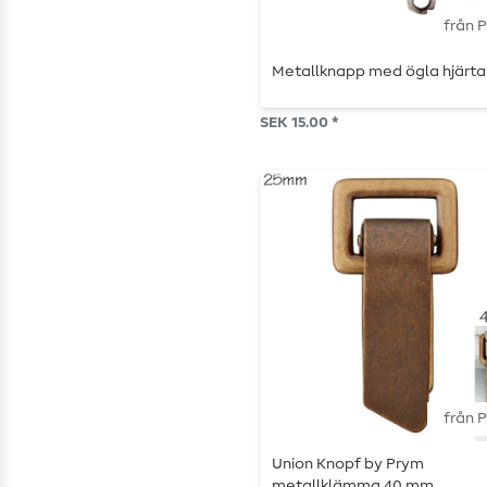
från 
Metallknapp med ögla hjärta
SEK 15.00 *
från 
Union Knopf by Prym
metallklämma 40 mm