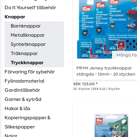
Do It Yourself tillbehör
Knappar
Barnknappar
Metallknappar
Syntetknappar
Träknappar
Många fä
Tryckknappar
PRYM Jersey tryckknappar
Förvaring för sybehör
stängda - 12mm - 20 stycken
Fyllnadsmaterial
SEK 125.00 *
20
Stycke
| SEK 6.25 / Stycke
Gardintillbehör
Garner & sytråd
Hakar & lås
Kopieringspapper &
Silkespapper
Nalar