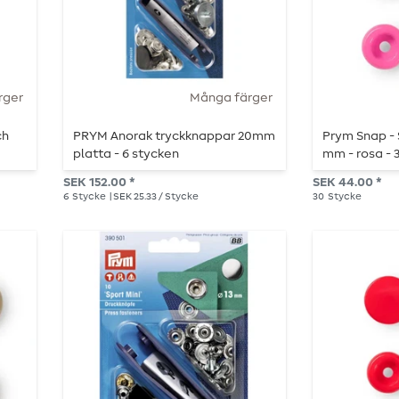
rger
Många färger
ch
PRYM Anorak tryckknappar 20mm
Prym Snap - 
platta - 6 stycken
mm - rosa - 3
SEK 152.00 *
SEK 44.00 *
6
Stycke
| SEK 25.33 / Stycke
30
Stycke