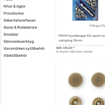
Nitar & öglor
Provdockar
Säkerhetsreflexer
Många fä
Saxar & Rullskärare
Snoddar
PRYM tryckknapp för sport o
camping 15mm
Sömnadsverktyg
SEK 135.00 *
Varumärken sytillbehör
10
Stycke
| SEK 13.50 / Stycke
Väsktillbehör