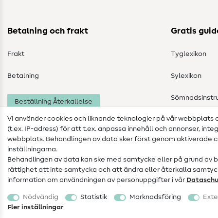
Betalning och frakt
Gratis guid
Frakt
Tyglexikon
Betalning
Sylexikon
Sömnadsinstru
Beställning Återkallelse
Vi använder cookies och liknande teknologier på vår webbplats
(t.ex. IP-adress) för att t.ex. anpassa innehåll och annonser, inte
webbplats. Behandlingen av data sker först genom aktiverade co
inställningarna.
Behandlingen av data kan ske med samtycke eller på grund av ber
rättighet att inte samtycka och att ändra eller återkalla samtyck
information om användningen av personuppgifter i vår
Data­schu
Företagsinformation
Dataskydd
Allmänna villkor
Nödvändig
Statistik
Marknadsföring
Exte
Ångerrätt
Fler inställningar