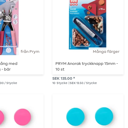
från Prym
Många färger
tång med
PRYM Anorak tryckknapp 15mm -
 - bär
10 st
SEK 135.00 *
.00 / Stycke
10
Stycke
| SEK 13.50 / Stycke