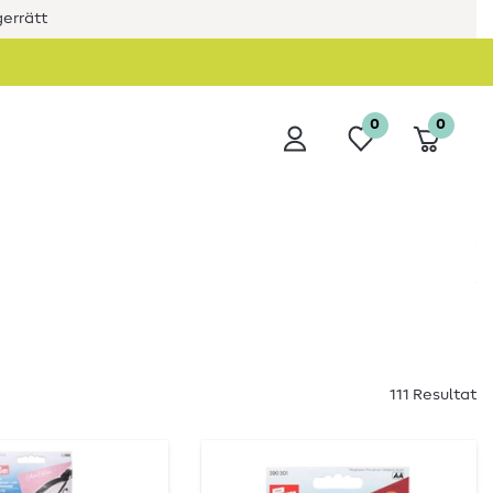
errätt
0
0
111 Resultat