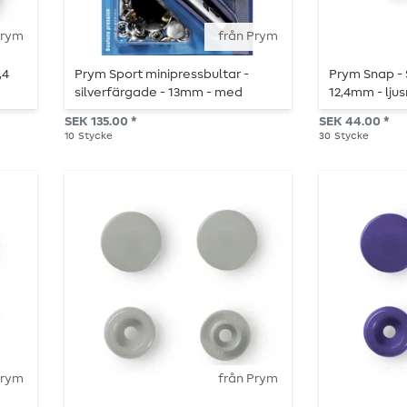
Prym
från Prym
,4
Prym Sport minipressbultar -
Prym Snap -
silverfärgade - 13mm - med
12,4mm - ljus
verktyg och tillbehör - 10 st
SEK 135.00 *
SEK 44.00 *
10
Stycke
30
Stycke
Prym
från Prym