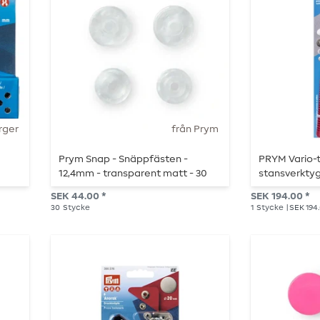
rger
från Prym
Prym Snap - Snäppfästen -
PRYM Vario-
12,4mm - transparent matt - 30
stansverktyg
stycken
SEK 44.00 *
SEK 194.00 *
30
Stycke
1
Stycke
| SEK 194