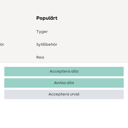
Populärt
Tyger
ör
Sytillbehör
Rea
Acceptera alla
Avvisa alla
Acceptera urval
Upphovsrätt 2026 SewIY GmbH