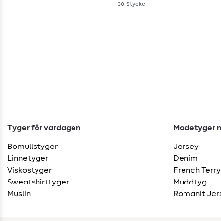
30
Stycke
Tyger för vardagen
Modetyger m
Bomullstyger
Jersey
Linnetyger
Denim
Viskostyger
French Terry
Sweatshirttyger
Muddtyg
Muslin
Romanit Jer