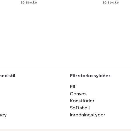
30
Stycke
30
Stycke
ed stil
För starka syidéer
Filt
Canvas
Konstläder
Softshell
sey
Inredningstyger