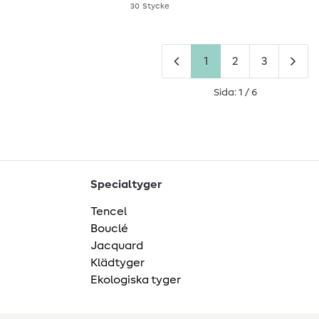
30
Stycke
1
2
3
Sida: 1 / 6
Specialtyger
Tencel
Bouclé
Jacquard
Klädtyger
Ekologiska tyger