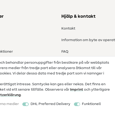
er
Hjälp & kontakt
Kontakt
Information om byte av operat
ktioner
FAQ
 och behandlar personuppgifter från besökare på vår webbplats
Ångerrätt
grera medier från tredje part eller analysera åtkomst till vår
okies. Vi delar dessa data med tredje part som vi namnger i
ättigat intresse. Samtycke kan ges eller nekas. Det finns en
et vid ett senare tillfälle. Observera vår
Imprint
och ytterligare
tz­erklärung
.
rna medier
DHL Preferred Delivery
Funktionell