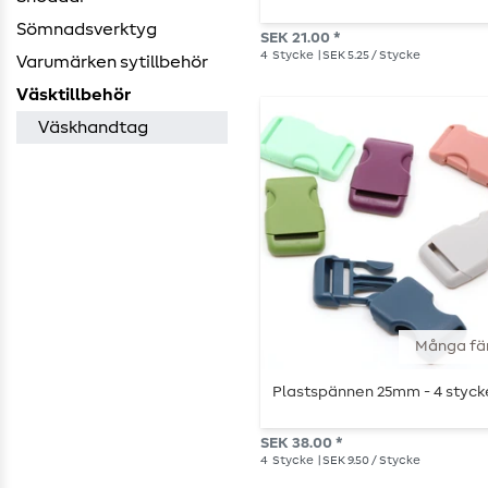
Sömnadsverktyg
SEK 21.00 *
4
Stycke
| SEK 5.25 / Stycke
Varumärken sytillbehör
Väsktillbehör
Väskhandtag
Många fä
Plastspännen 25mm - 4 styck
SEK 38.00 *
4
Stycke
| SEK 9.50 / Stycke