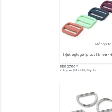
Många fä
Skjutreglage i plast 38 mm - 4
SEK 27.00 *
4
Stycke
| SEK 6.75 / Stycke