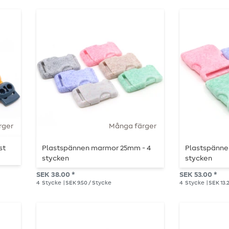
rger
Många färger
st
Plastspännen marmor 25mm - 4
Plastspänne
stycken
stycken
SEK 38.00 *
SEK 53.00 *
4
Stycke
| SEK 9.50 / Stycke
4
Stycke
| SEK 13.