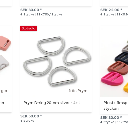
SEK 30.00 *
SEK 22.00 *
4
Stycke
| SEK 7.50 / Stycke
4
Stycke
| SEK 5.5
Slutsåld
rger
från Prym
en
Prym D-ring 20mm silver - 4 st
Plastklämsp
stycken
SEK 50.00 *
SEK 30.00 *
4
Stycke
4
Stycke
| SEK 7.5