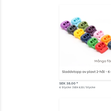
Många fä
Sladdstopp av plast 2-hål - 6 
SEK 38.00 *
6
Stycke
| SEK 6.33 / Stycke