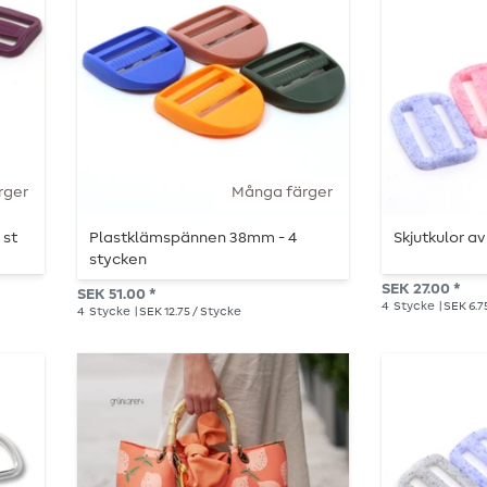
rger
Många färger
 st
Plastklämspännen 38mm - 4
Skjutkulor av
stycken
SEK 27.00 *
SEK 51.00 *
4
Stycke
| SEK 6.7
4
Stycke
| SEK 12.75 / Stycke