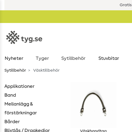
Gratis
Nyheter
Tyger
Sytillbehör
Stuvbitar
Sytillbehör
Väsktillbehör
Applikationer
Band
Mellanlägg &
förstärkningar
Bårder
Blixtlås / Dragkedjor
Väskhandtag