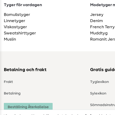
Tyger för vardagen
Modetyger m
Bomullstyger
Jersey
Linnetyger
Denim
Viskostyger
French Terry
Sweatshirttyger
Muddtyg
Muslin
Romanit Jer
Betalning och frakt
Gratis guid
Frakt
Tyglexikon
Betalning
Sylexikon
Sömnadsinstru
Beställning Återkallelse