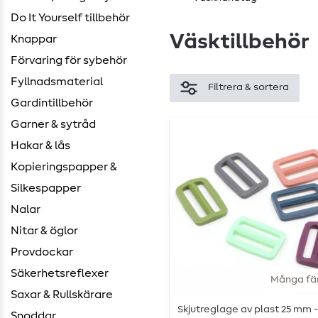
Do It Yourself tillbehör
Väsktillbehör
Knappar
Förvaring för sybehör
Fyllnadsmaterial
Filtrera & sortera
Gardintillbehör
Garner & sytråd
Hakar & lås
Kopieringspapper &
Silkespapper
Nalar
Nitar & öglor
Provdockar
Säkerhetsreflexer
Många fä
Saxar & Rullskärare
Skjutreglage av plast 25 mm -
Snoddar