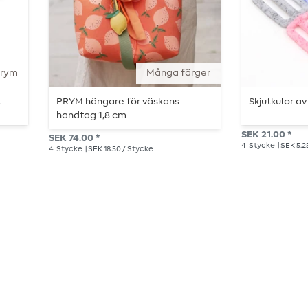
Prym
Många färger
t
PRYM hängare för väskans
Skjutkulor av
handtag 1,8 cm
SEK 21.00 *
SEK 74.00 *
4
Stycke
| SEK 5.2
4
Stycke
| SEK 18.50 / Stycke