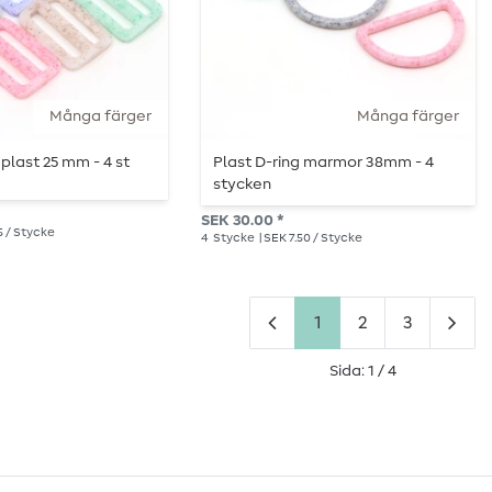
Många färger
Många färger
 plast 25 mm - 4 st
Plast D-ring marmor 38mm - 4
stycken
SEK 30.00 *
5 / Stycke
4
Stycke
| SEK 7.50 / Stycke
1
2
3
Sida: 1 / 4