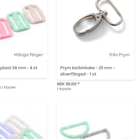
Många färger
från Prym
 plast 38 mm - 4 st
Prym karbinhake - 25 mm -
silverfärgad - 1 st
SEK 55.00 *
5 / Stycke
1
Stycke