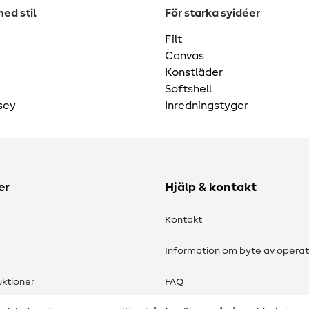
ed stil
För starka syidéer
Filt
Canvas
Konstläder
Softshell
sey
Inredningstyger
er
Hjälp & kontakt
Kontakt
Information om byte av operat
ktioner
FAQ