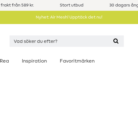
 frakt från 589 kr.
Stort utbud
30 dagars ång
Nyhet: Air Mesh! Upptäck det nu!
Rea
Inspiration
Favoritmärken