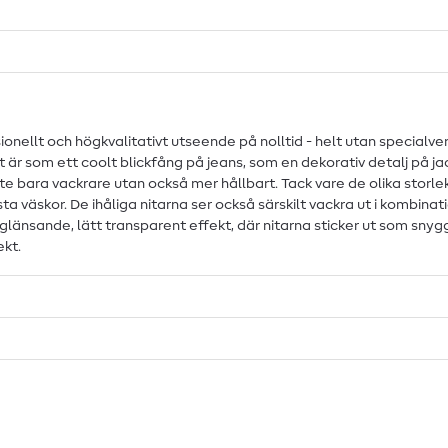
onellt och högkvalitativt utseende på nolltid - helt utan specialv
r som ett coolt blickfång på jeans, som en dekorativ detalj på jack
nte bara vackrare utan också mer hållbart. Tack vare de olika storl
ta väskor. De ihåliga nitarna ser också särskilt vackra ut i kombi
änsande, lätt transparent effekt, där nitarna sticker ut som snygga
ekt.