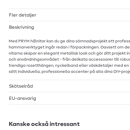
Fler detaljer
Beskrivning
Med PRYM hålnitar kan du ge dina sömnadsprojekt ett professi
hammarverktyget ingår redan i förpackningen. Oavsett om det ä
nitarna skapar en elegant metallisk look och gör ditt projekt i
och användningsområdet - från delikata accessoarer till robus
trendiga rosetthängen, nyckelband eller väskdetaljer med en gl
sätt individuella, professionella accenter på alla dina DIY-proj
Skötselråd
EU-ansvarig
Kanske också intressant