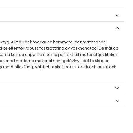
erktyg. Allt du behöver är en hammare, det matchande
or eller för robust fastsättning av väskhandtag: De ihåliga
ekarna kan du anpassa nitarna perfekt till materialtjockleken
nation med moderna material som gelévinyl: detta skapar
 små blickfång. Välj helt enkelt rätt storlek och antal och