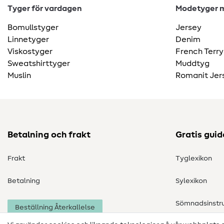
Tyger för vardagen
Modetyger m
Bomullstyger
Jersey
Linnetyger
Denim
Viskostyger
French Terry
Sweatshirttyger
Muddtyg
Muslin
Romanit Jer
Betalning och frakt
Gratis guid
Frakt
Tyglexikon
Betalning
Sylexikon
Sömnadsinstru
Beställning Återkallelse