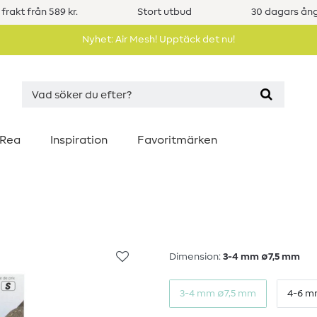
 frakt från 589 kr.
Stort utbud
30 dagars ång
Nyhet: Air Mesh! Upptäck det nu!
Rea
Inspiration
Favoritmärken
Dimension:
3-4 mm ∅7,5 mm
3-4 mm ∅7,5 mm
4-6 