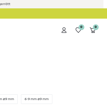
errätt
0
0
mm ∅9 mm
6-9 mm ∅9 mm