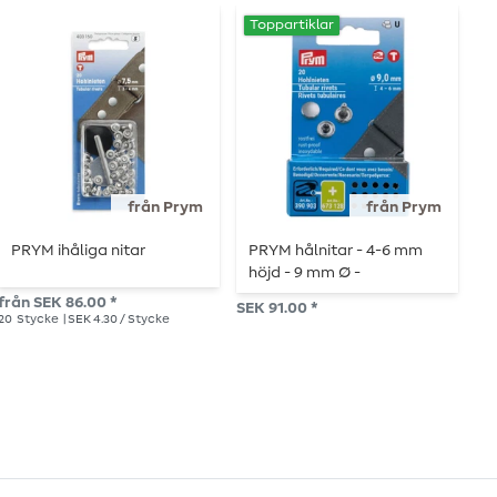
Toppartiklar
från Prym
från Prym
PRYM ihåliga nitar
PRYM hålnitar - 4-6 mm
P
höjd - 9 mm Ø -
v
silverfärgad
från SEK 86.00 *
SEK 91.00 *
SEK
20
Stycke
| SEK 4.30 / Stycke
24