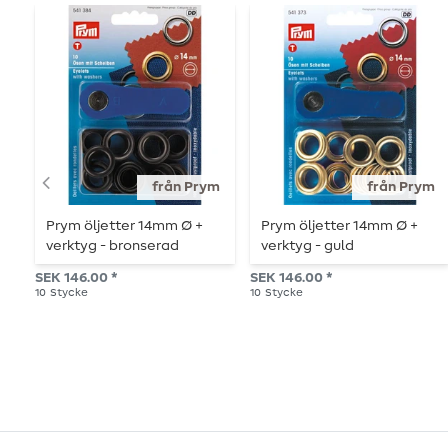
från Prym
från Prym
Prym öljetter 14mm Ø +
Prym öljetter 14mm Ø +
verktyg - bronserad
verktyg - guld
SEK 146.00 *
SEK 146.00 *
10
Stycke
10
Stycke