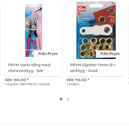
från Prym
från Prym
PRYM Vario-tång med
PRYM öljetter 11mm Ø +
stansverktyg - bär
verktyg - Guld
SEK 194.00 *
SEK 116.00 *
1
Stycke
| SEK 194.00 / Stycke
1
Ställ in