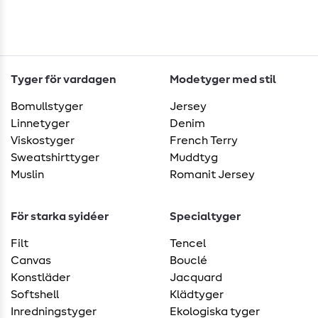
Tyger för vardagen
Modetyger med stil
Bomullstyger
Jersey
Linnetyger
Denim
Viskostyger
French Terry
Sweatshirttyger
Muddtyg
Muslin
Romanit Jersey
För starka syidéer
Specialtyger
Filt
Tencel
Canvas
Bouclé
Konstläder
Jacquard
Softshell
Klädtyger
Inredningstyger
Ekologiska tyger