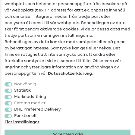
webbplats och behandlar personuppgifter från besökare på
Hjälp & kontakt
vår webbplats (t.ex. IP-adress) för att t.ex. anpassa innehåll
och annonser, integrera medier från tredje part eller
Kontakt
analysera åtkomst till vår webbplats. Behandlingen av data
sker först genom aktiverade cookies. Vi delar dessa data med
Information om byte av operatör
tredje part som vi namnger i inställningarna.
Behandlingen av data kan ske med samtycke eller på grund
FAQ
av berättigat intresse. Samtycke kan ges eller nekas. Det
Ångerrätt
finns en rättighet att inte samtycka och att ändra eller
återkalla samtycket vid ett senare tillfälle. Observera vår
Populärt
Imprint
och ytterligare information om användningen av
personuppgifter i vår
Data­schutz­erklärung
.
Tyger
Nödvändig
Sytillbehör
Statistik
Marknadsföring
Rea
Externa medier
DHL Preferred Delivery
Funktionell
Fler inställningar
Acceptera alla