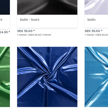
ni
Satin - Svart
Satin
SEK 55.00 *
SEK 55.00 *
24.95 *
1
meter
| SEK 55.00 / meter
1
meter
| SEK 55.0