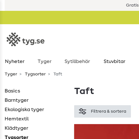
Gratis
Nyheter
Tyger
Sytillbehör
Stuvbitar
Tyger
Tygsorter
Taft
Taft
Basics
Barntyger
Ekologiska tyger
Filtrera & sortera
Hemtextil
Klädtyger
Tygsorter