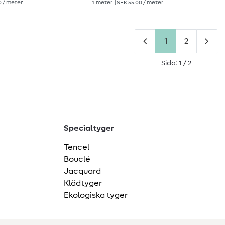
0 / meter
1
meter
| SEK 55.00 / meter
1
2
Sida: 1 / 2
Specialtyger
Tencel
Bouclé
Jacquard
Klädtyger
Ekologiska tyger