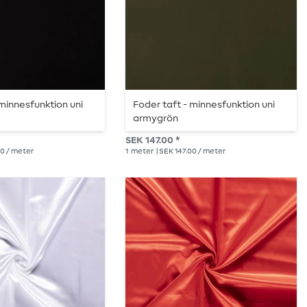
 minnesfunktion uni
Foder taft - minnesfunktion uni
armygrön
SEK 147.00 *
00 / meter
1
meter
| SEK 147.00 / meter