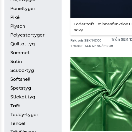
Paneltyger
Piké
Foder taft - minnesfunktion u
Plysch
navy
Polyestertyger
från SEK 1
Rek. pris SEK 147.00
Quiltat tyg
1
meter
| SEK 124.95 / meter
Sammet
Satin
Scuba-tyg
Softshell
Spetstyg
Stickat tyg
Taft
Teddy-tyger
Tencel