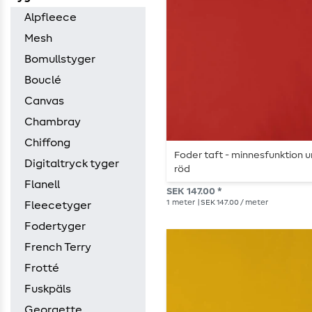
Alpfleece
Mesh
Bomullstyger
Bouclé
Canvas
Chambray
Chiffong
Foder taft - minnesfunktion u
Digitaltryck tyger
röd
Flanell
SEK 147.00 *
1
meter
| SEK 147.00 / meter
Fleecetyger
Fodertyger
French Terry
Frotté
Fuskpäls
Georgette