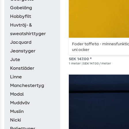
Gobeläng
Hobbyfilt
Huvtröj- &
sweatshirttyger
Jacquard
Foder taffeta - minnesfunkti
uni ocker
Jeanstyger
SEK 147.00 *
Jute
1
meter
| SEK 147.00 / meter
Konstläder
Linne
Manchestertyg
Modal
Muddväv
Muslin
Nicki
Paljettyger