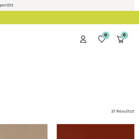
errätt
0
0
37 Resultat