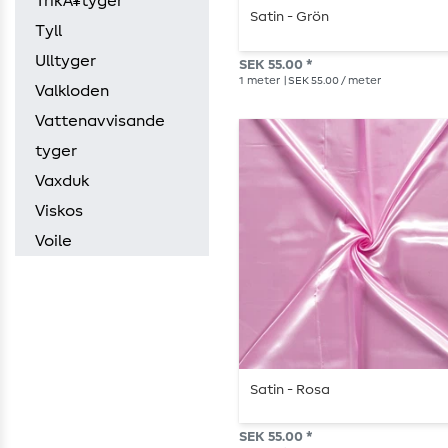
TrikÃ¥tyger
Satin - Grön
Tyll
Ulltyger
SEK 55.00 *
1
meter
| SEK 55.00 / meter
Valkloden
Vattenavvisande
tyger
Vaxduk
Viskos
Voile
Satin - Rosa
SEK 55.00 *