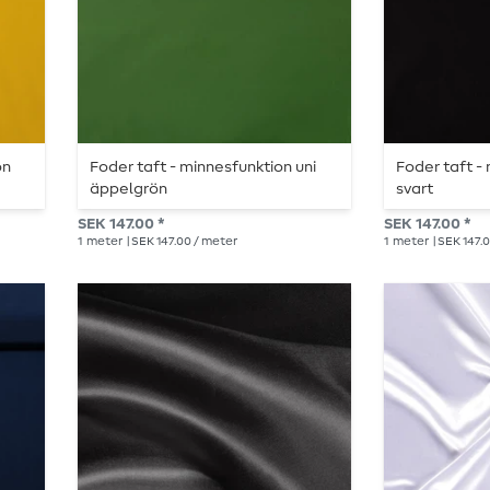
on
Foder taft - minnesfunktion uni
Foder taft -
äppelgrön
svart
SEK 147.00 *
SEK 147.00 *
1
meter
| SEK 147.00 / meter
1
meter
| SEK 147.