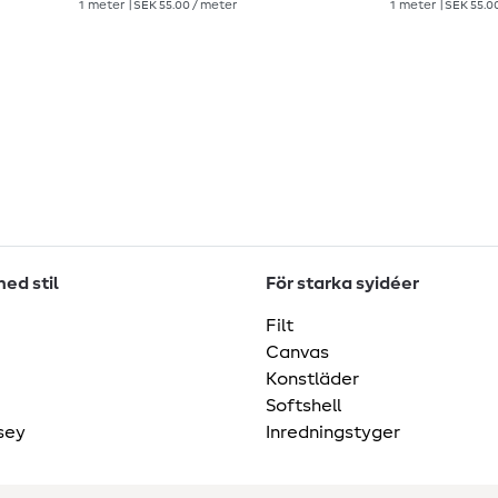
1
meter
| SEK 55.00 / meter
1
meter
| SEK 55.0
ed stil
För starka syidéer
Filt
Canvas
Konstläder
Softshell
sey
Inredningstyger