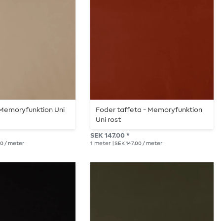
 Memoryfunktion Uni
Foder taffeta - Memoryfunktion
Uni rost
SEK 147.00 *
00 / meter
1
meter
| SEK 147.00 / meter