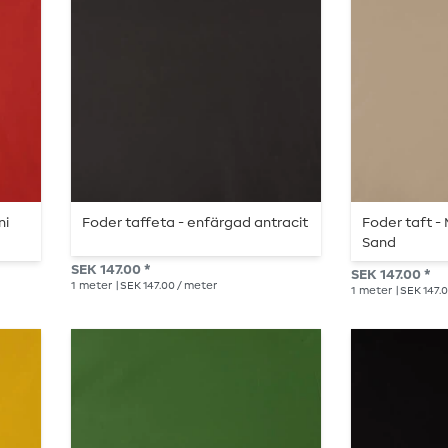
ni
Foder taffeta - enfärgad antracit
Foder taft -
Sand
SEK 147.00 *
SEK 147.00 *
1
meter
| SEK 147.00 / meter
1
meter
| SEK 147.