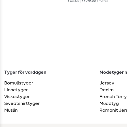
1
meter
| SEK 55.00 / meter
Tyger för vardagen
Modetyger m
Bomullstyger
Jersey
Linnetyger
Denim
Viskostyger
French Terry
Sweatshirttyger
Muddtyg
Muslin
Romanit Jer