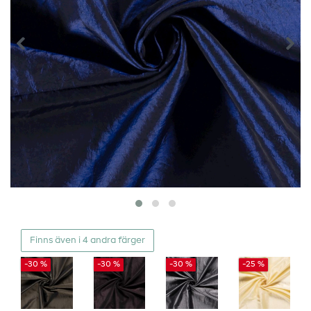
Finns även i 4 andra färger
-30 %
-30 %
-30 %
-25 %