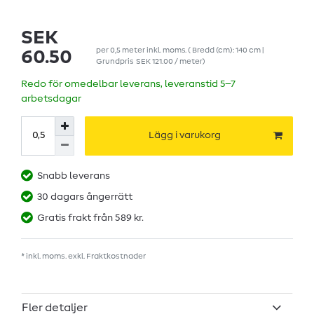
SEK
per
0,5
meter
inkl. moms.
( Bredd (cm): 140 cm |
60.50
Grundpris
SEK 121.00 / meter
)
Redo för omedelbar leverans, leveranstid 5–7
arbetsdagar
Lägg i varukorg
Snabb leverans
30 dagars ångerrätt
Gratis frakt från 589 kr.
* inkl. moms. exkl.
Fraktkostnader
Fler detaljer