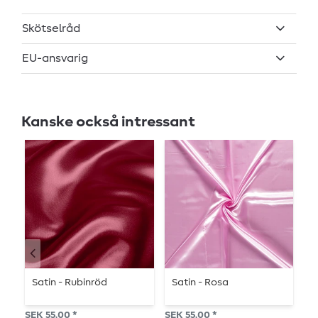
Skötselråd
EU-ansvarig
Kanske också intressant
Satin - Rubinröd
Satin - Rosa
F
m
SEK 55.00 *
SEK 55.00 *