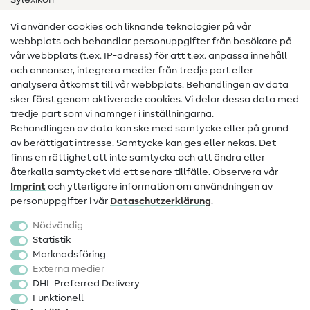
Sylexikon
Sömnadsinstruktioner
Vi använder cookies och liknande teknologier på vår
webbplats och behandlar personuppgifter från besökare på
Hjälp & kontakt
vår webbplats (t.ex. IP-adress) för att t.ex. anpassa innehåll
och annonser, integrera medier från tredje part eller
Kontakt
analysera åtkomst till vår webbplats. Behandlingen av data
sker först genom aktiverade cookies. Vi delar dessa data med
Information om byte av operatör
tredje part som vi namnger i inställningarna.
Behandlingen av data kan ske med samtycke eller på grund
FAQ
av berättigat intresse. Samtycke kan ges eller nekas. Det
Ångerrätt
finns en rättighet att inte samtycka och att ändra eller
återkalla samtycket vid ett senare tillfälle. Observera vår
Populärt
Imprint
och ytterligare information om användningen av
personuppgifter i vår
Data­schutz­erklärung
.
Tyger
Nödvändig
Sytillbehör
Statistik
Marknadsföring
Rea
Externa medier
DHL Preferred Delivery
Funktionell