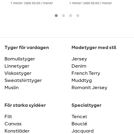
SEK
1
meter
| SEK 55.00 / meter
1
meter
| SEK 55.00 / meter
1
me
Tyger för vardagen
Modetyger med stil
Bomullstyger
Jersey
Linnetyger
Denim
Viskostyger
French Terry
Sweatshirttyger
Muddtyg
Muslin
Romanit Jersey
För starka syidéer
Specialtyger
Filt
Tencel
Canvas
Bouclé
Konstläder
Jacquard