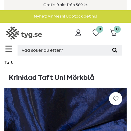
Gratis frakt från 589 kr.
Nyhet: Air Mesh! Upptäck det nu!
0
0
☰
Taft
Krinklad Taft Uni Mörkblå