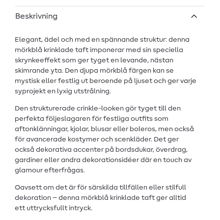
Beskrivning
Elegant, ädel och med en spännande struktur: denna
mörkblå krinklade taft imponerar med sin speciella
skrynkeeffekt som ger tyget en levande, nästan
skimrande yta. Den djupa mörkblå färgen kan se
mystisk eller festlig ut beroende på ljuset och ger varje
syprojekt en lyxig utstrålning.
Den strukturerade crinkle-looken gör tyget till den
perfekta följeslagaren för festliga outfits som
aftonklänningar, kjolar, blusar eller boleros, men också
för avancerade kostymer och scenkläder. Det ger
också dekorativa accenter på bordsdukar, överdrag,
gardiner eller andra dekorationsidéer där en touch av
glamour efterfrågas.
Oavsett om det är för särskilda tillfällen eller stilfull
dekoration – denna mörkblå krinklade taft ger alltid
ett uttrycksfullt intryck.