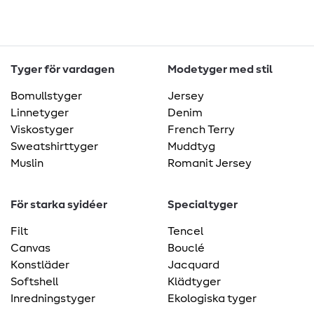
Tyger för vardagen
Modetyger med stil
Bomullstyger
Jersey
Linnetyger
Denim
Viskostyger
French Terry
Sweatshirttyger
Muddtyg
Muslin
Romanit Jersey
För starka syidéer
Specialtyger
Filt
Tencel
Canvas
Bouclé
Konstläder
Jacquard
Softshell
Klädtyger
Inredningstyger
Ekologiska tyger