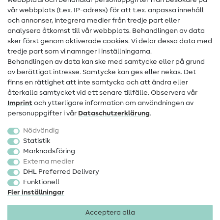
webbplats och behandlar personuppgifter från besökare på
Hjälp & kontakt
vår webbplats (t.ex. IP-adress) för att t.ex. anpassa innehåll
och annonser, integrera medier från tredje part eller
Kontakt
analysera åtkomst till vår webbplats. Behandlingen av data
sker först genom aktiverade cookies. Vi delar dessa data med
Information om byte av operatör
tredje part som vi namnger i inställningarna.
Behandlingen av data kan ske med samtycke eller på grund
FAQ
av berättigat intresse. Samtycke kan ges eller nekas. Det
Ångerrätt
finns en rättighet att inte samtycka och att ändra eller
återkalla samtycket vid ett senare tillfälle. Observera vår
Populärt
Imprint
och ytterligare information om användningen av
personuppgifter i vår
Data­schutz­erklärung
.
Tyger
Nödvändig
Sytillbehör
Statistik
Marknadsföring
Rea
Externa medier
DHL Preferred Delivery
Funktionell
Fler inställningar
Acceptera alla