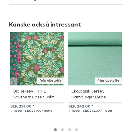
Kanske också intressant
från Albstoffe
från Albstoffe
Bio-jersey – HHL
Ekologisk Jersey -
E
Southern Ease Sunlit
Hamburger Liebe
H
Botanica Grön
Summer Melange Grön
C
SEK 291.00 *
SEK 242.00 *
Rek.
D
1
meter
| SEK 291.00 / meter
1
meter
| SEK 242.00 / meter
SEK
1
me