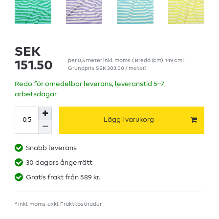
SEK
per
0,5
meter
inkl. moms.
( Bredd (cm): 149 cm |
151.50
Grundpris
SEK 303.00 / meter
)
Redo för omedelbar leverans, leveranstid 5–7
arbetsdagar
Lägg i varukorg
Snabb leverans
30 dagars ångerrätt
Gratis frakt från 589 kr.
* inkl. moms. exkl.
Fraktkostnader