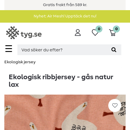
Gratis frakt från 589 kr.
Nyhet: Air Mesh! Upptäck det nu!
0
0
☰
Ekologisk jersey
Ekologisk ribbjersey - gås natur
lax