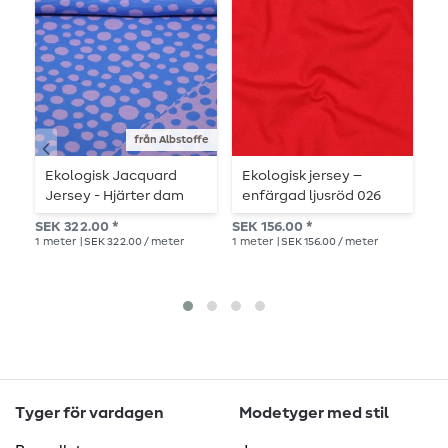
från Albstoffe
Ekologisk Jacquard
Ekologisk jersey –
E
Jersey - Hjärter dam
enfärgad ljusröd 026
e
Pop of Love
SEK 322.00 *
SEK 156.00 *
Rek.
Doubleface Blå
1
meter
| SEK 322.00 / meter
1
meter
| SEK 156.00 / meter
SEK
1
me
Tyger för vardagen
Modetyger med stil