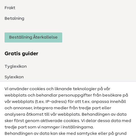
Frakt
Betalning
Beställning Återkallelse
Gratis guider
Tyglexikon
Sylexikon
Sömnadsinstruktioner
Vi använder cookies och liknande teknologier på vår
webbplats och behandlar personuppgifter från besökare på
Hjälp & kontakt
vår webbplats (t.ex. IP-adress) för att t.ex. anpassa innehåll
och annonser, integrera medier från tredje part eller
Kontakt
analysera åtkomst till vår webbplats. Behandlingen av data
sker först genom aktiverade cookies. Vi delar dessa data med
Information om byte av operatör
tredje part som vi namnger i inställningarna.
Behandlingen av data kan ske med samtycke eller på grund
FAQ