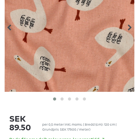
SEK
per
0,5
meter
inkl. moms.
( Bredd (cm): 120 cm |
89.50
Grundpris
SEK 179.00 / meter
)