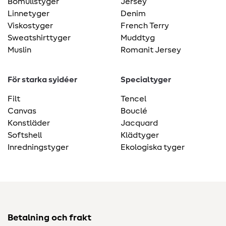
Bomullstyger
Jersey
Linnetyger
Denim
Viskostyger
French Terry
Sweatshirttyger
Muddtyg
Muslin
Romanit Jersey
För starka syidéer
Specialtyger
Filt
Tencel
Canvas
Bouclé
Konstläder
Jacquard
Softshell
Klädtyger
Inredningstyger
Ekologiska tyger
Betalning och frakt