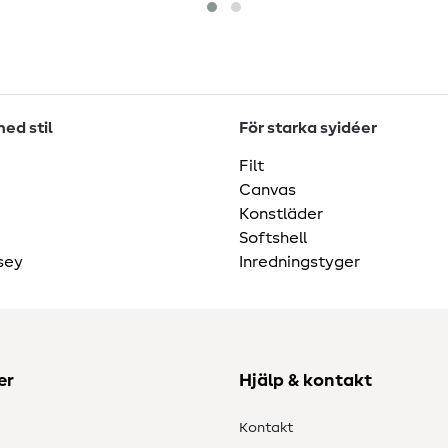
ed stil
För starka syidéer
Filt
Canvas
Konstläder
Softshell
sey
Inredningstyger
er
Hjälp & kontakt
Kontakt