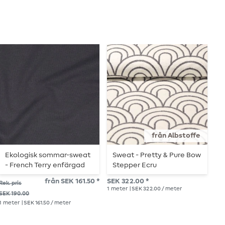
från Albstoffe
Ekologisk sommar-sweat
Sweat - Pretty & Pure Bow
E
- French Terry enfärgad
Stepper Ecru
W
antracit
från SEK 161.50 *
SEK 322.00 *
Rek. pris
Rek.
1
meter
| SEK 322.00 / meter
SEK 190.00
SEK
1
meter
| SEK 161.50 / meter
1
me