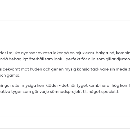
dar i mjuka nyanser av rosa leker på en mjuk ecru-bakgrund, kombine
å behagligt återhållsam look - perfekt för alla som gillar djurmot
ekvämt mot huden och ger en mysig känsla tack vare sin medeltjocka 
och gamla.
ingar eller mysiga hemkläder - det här tyget kombinerar hög komf
tiva tyger som gör varje sömnadsprojekt till något speciellt.