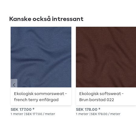
Kanske också intressant
Ekologisk sommarsweat -
Ekologisk softsweat -
french terry enfärgad
Brun borstad 022
indigoblå 078
SEK 177.00 *
SEK 178.00 *
1
meter
| SEK 177.00 / meter
1
meter
| SEK 178.00 / meter