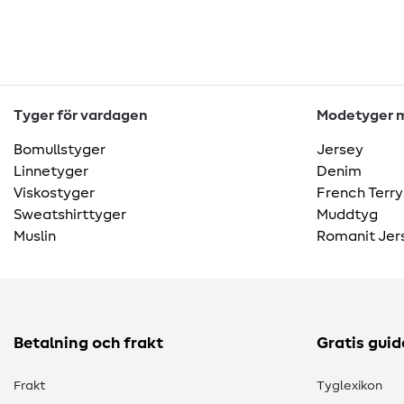
Tyger för vardagen
Modetyger m
Bomullstyger
Jersey
Linnetyger
Denim
Viskostyger
French Terry
Sweatshirttyger
Muddtyg
Muslin
Romanit Jer
Betalning och frakt
Gratis guid
Frakt
Tyglexikon