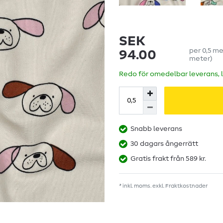
SEK
per
0,5
me
94.00
meter
)
Redo för omedelbar leverans, 
Snabb leverans
30 dagars ångerrätt
Gratis frakt från 589 kr.
* inkl. moms. exkl.
Fraktkostnader