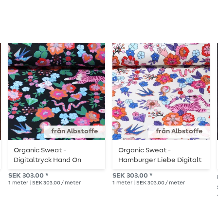
från Albstoffe
från Albstoffe
Organic Sweat -
Organic Sweat -
Digitaltryck Hand On
Hamburger Liebe Digitalt
Heart Mixed Emotion
tryck Hand på hjärta
SEK 303.00 *
SEK 303.00 *
Svart
Blandade känslor Ecru
1
meter
| SEK 303.00 / meter
1
meter
| SEK 303.00 / meter