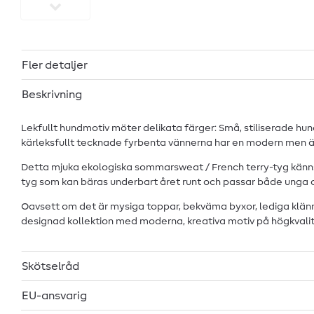
Fler detaljer
Beskrivning
Lekfullt hundmotiv möter delikata färger: Små, stiliserade hun
kärleksfullt tecknade fyrbenta vännerna har en modern men änd
Detta mjuka ekologiska sommarsweat / French terry-tyg känns b
tyg som kan bäras underbart året runt och passar både unga 
Oavsett om det är mysiga toppar, bekväma byxor, lediga klänn
designad kollektion med moderna, kreativa motiv på högkvalita
Skötselråd
EU-ansvarig