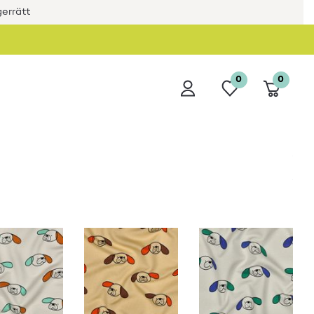
errätt
0
0