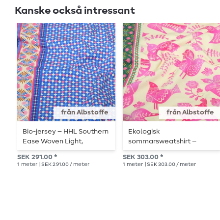
Kanske också intressant
från Albstoffe
från Albstoffe
Bio-jersey – HHL Southern
Ekologisk
Ease Woven Light,
sommarsweatshirt –
kungsblå
beige och rosa
SEK 291.00 *
SEK 303.00 *
1
meter
| SEK 291.00 / meter
1
meter
| SEK 303.00 / meter