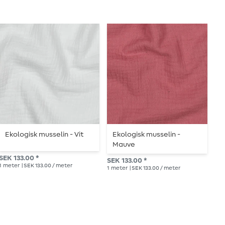
Ekologisk musselin - Vit
Ekologisk musselin -
V
Mauve
E
SEK 133.00 *
SEK 133.00 *
SE
1
meter
| SEK 133.00 / meter
1
meter
| SEK 133.00 / meter
1
me