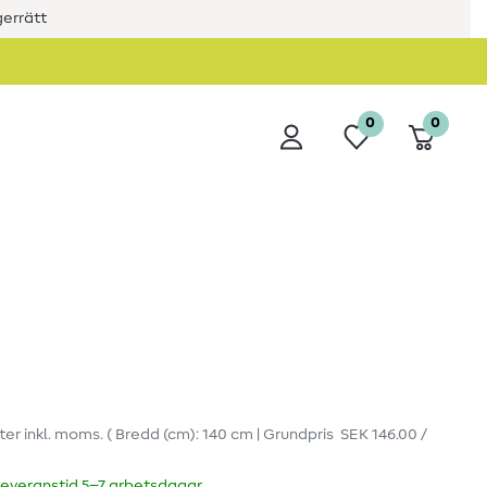
errätt
0
0
ter
inkl. moms.
( Bredd (cm): 140 cm | Grundpris
SEK 146.00 /
leveranstid 5–7 arbetsdagar