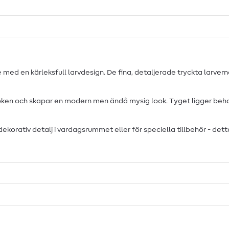
 med en kärleksfull larvdesign. De fina, detaljerade tryckta larver
ken och skapar en modern men ändå mysig look. Tyget ligger behagli
orativ detalj i vardagsrummet eller för speciella tillbehör - detta ti