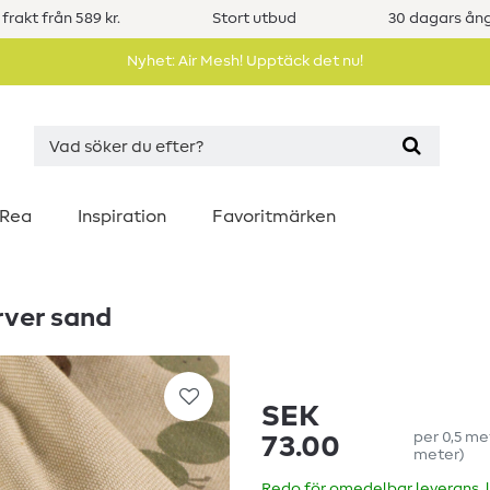
 frakt från 589 kr.
Stort utbud
30 dagars ång
Nyhet: Air Mesh! Upptäck det nu!
Rea
Inspiration
Favoritmärken
arver sand
SEK
per
0,5
me
73.00
meter
)
Redo för omedelbar leverans, 