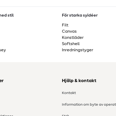
ed stil
För starka syidéer
Filt
Canvas
Konstläder
Softshell
sey
Inredningstyger
er
Hjälp & kontakt
Kontakt
Information om byte av operat