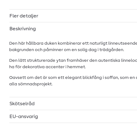
Fler detaljer
Beskrivning
Den här hållbara duken kombinerar ett naturligt linneutseende
bakgrunden och påminner om en solig dag i trädgården.
Den lätt strukturerade ytan framhäver den autentiska linneloo
ha för dekorativa accenter i hemmet.
Oavsett om det är som ett elegant blickfång i soffan, som en dek
alla sömnadsprojekt.
Skötselråd
EU-ansvarig