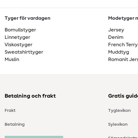
Tyger för vardagen
Modetyger m
Bomullstyger
Jersey
Linnetyger
Denim
Viskostyger
French Terry
Sweatshirttyger
Muddtyg
Muslin
Romanit Jer
Betalning och frakt
Gratis guid
Frakt
Tyglexikon
Betalning
Sylexikon