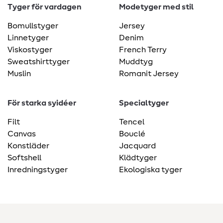
Tyger för vardagen
Modetyger med stil
Bomullstyger
Jersey
Linnetyger
Denim
Viskostyger
French Terry
Sweatshirttyger
Muddtyg
Muslin
Romanit Jersey
För starka syidéer
Specialtyger
Filt
Tencel
Canvas
Bouclé
Konstläder
Jacquard
Softshell
Klädtyger
Inredningstyger
Ekologiska tyger