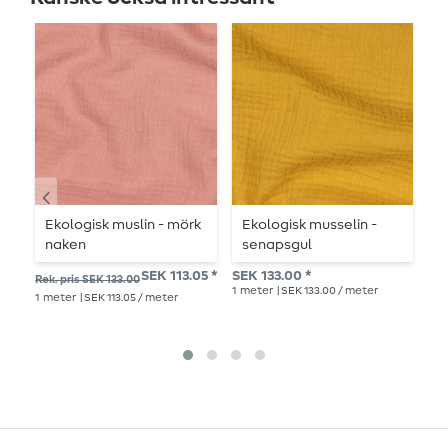
Ekologisk muslin - mörk
Ekologisk musselin -
E
naken
senapsgul
L
SEK 113.05 *
SEK 133.00 *
SEK
Rek. pris SEK 133.00
1
meter
| SEK 133.00 / meter
1
me
1
meter
| SEK 113.05 / meter