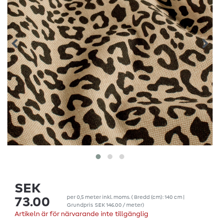
SEK
per
0,5
meter
inkl. moms.
( Bredd (cm): 140 cm |
73.00
Grundpris
SEK 146.00 / meter
)
Artikeln är för närvarande inte tillgänglig