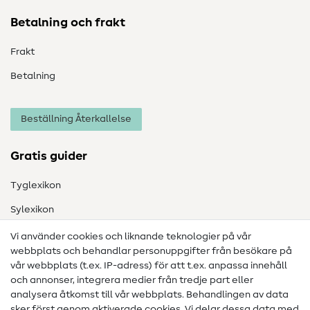
Betalning och frakt
Frakt
Betalning
Beställning Återkallelse
Gratis guider
Tyglexikon
Sylexikon
Sömnadsinstruktioner
Vi använder cookies och liknande teknologier på vår
webbplats och behandlar personuppgifter från besökare på
Hjälp & kontakt
vår webbplats (t.ex. IP-adress) för att t.ex. anpassa innehåll
och annonser, integrera medier från tredje part eller
Kontakt
analysera åtkomst till vår webbplats. Behandlingen av data
sker först genom aktiverade cookies. Vi delar dessa data med