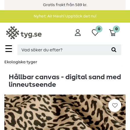
Gratis frakt från 589 kr.
Nyhet: Air Mesh! Upptäck det nu!
0
0
☰
Ekologiska tyger
Hållbar canvas - digital sand med
linneutseende