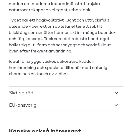
medan det moderna leopardmönstret i mjuka
naturtoner skapar en elegant, urban look.
Tyget har ett högkvalitativt, lugnt och uttrycksfullt
utseende - perfekt om du letar efter ett subtilt
blickfång som smälter harmoniskt in i många boende-
och färgkoncept. Tack vare det robusta handtaget
håller sig allt i form och ser snyggt och värdefullt ut
även efter frekvent användning.
Ideal för snygga väskor, dekorativa kuddar,
heminredning och speciella tillbehör med naturlig
charm och en touch av vildhet.
Skötselråd
EU-ansvarig
Kanske också intressant