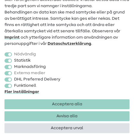
Information om byte av operatör
tredje part som vi namnger i inställningarna.
Behandlingen av data kan ske med samtycke eller på grund
FAQ
av berättigat intresse. Samtycke kan ges eller nekas. Det
Ångerrätt
finns en rättighet att inte samtycka och att ändra eller
återkalla samtycket vid ett senare tillfälle. Observera vår
Populärt
Imprint
och ytterligare information om användningen av
personuppgifter i vår
Data­schutz­erklärung
.
Tyger
Nödvändig
Sytillbehör
Statistik
Marknadsföring
Rea
Externa medier
DHL Preferred Delivery
Funktionell
Fler inställningar
Acceptera alla
Företagsinformation
Dataskydd
Allmänna villkor
Ångerrätt
Avvisa alla
Acceptera urval
Upphovsrätt 2026 SewIY GmbH