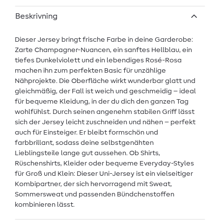
Beskrivning
Dieser Jersey bringt frische Farbe in deine Garderobe:
Zarte Champagner-Nuancen, ein sanftes Hellblau, ein
tiefes Dunkelviolett und ein lebendiges Rosé-Rosa
machen ihn zum perfekten Basic für unzählige
Nähprojekte. Die Oberfläche wirkt wunderbar glatt und
gleichmäßig, der Fall ist weich und geschmeidig – ideal
für bequeme Kleidung, in der du dich den ganzen Tag
wohlfühlst. Durch seinen angenehm stabilen Griff lässt
sich der Jersey leicht zuschneiden und nähen – perfekt
auch für Einsteiger. Er bleibt formschön und
farbbrillant, sodass deine selbstgenähten
Lieblingsteile lange gut aussehen. Ob Shirts,
Rüschenshirts, Kleider oder bequeme Everyday-Styles
für Groß und Klein: Dieser Uni-Jersey ist ein vielseitiger
Kombipartner, der sich hervorragend mit Sweat,
Sommersweat und passenden Bündchenstoffen
kombinieren lässt.