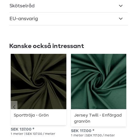
Skötselråd
EU-ansvarig
Kanske också intressant
Sporttröja - Grön
Jersey Twill - Enfärgad
J
granrön
K
SEK 137.00 *
SEK 117.00 *
SEK
1
meter
| SEK 137.00 / meter
1
meter
| SEK 117.00 / meter
1
me