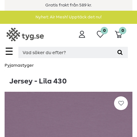
Gratis frakt från 589 kr.
Nyhet: Air Mesh! Upptäck det nu!
0
0
☰
Pyjamastyger
Jersey - Lila 430