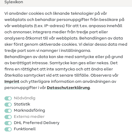
Sylexikon
Sömnadsinstruktioner
Vi använder cookies och liknande teknologier på vår
webbplats och behandlar personuppgifter från besökare på
Hjälp & kontakt
vår webbplats (t.ex. IP-adress) för att t.ex. anpassa innehåll
och annonser, integrera medier från tredje part eller
Kontakt
analysera åtkomst till vår webbplats. Behandlingen av data
sker först genom aktiverade cookies. Vi delar dessa data med
Information om byte av operatör
tredje part som vi namnger i inställningarna.
Behandlingen av data kan ske med samtycke eller på grund
FAQ
av berättigat intresse. Samtycke kan ges eller nekas. Det
Ångerrätt
finns en rättighet att inte samtycka och att ändra eller
återkalla samtycket vid ett senare tillfälle. Observera vår
Populärt
Imprint
och ytterligare information om användningen av
personuppgifter i vår
Data­schutz­erklärung
.
Tyger
Nödvändig
Sytillbehör
Statistik
Marknadsföring
Rea
Externa medier
DHL Preferred Delivery
Funktionell