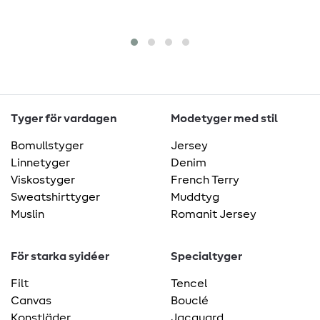
Tyger för vardagen
Modetyger med stil
Bomullstyger
Jersey
Linnetyger
Denim
Viskostyger
French Terry
Sweatshirttyger
Muddtyg
Muslin
Romanit Jersey
För starka syidéer
Specialtyger
Filt
Tencel
Canvas
Bouclé
Konstläder
Jacquard