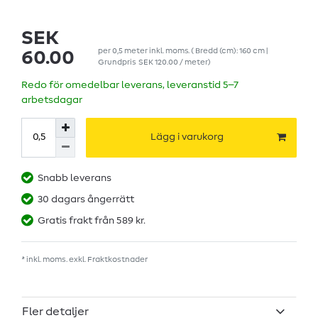
SEK
per
0,5
meter
inkl. moms.
( Bredd (cm): 160 cm |
60.00
Grundpris
SEK 120.00 / meter
)
Redo för omedelbar leverans, leveranstid 5–7
arbetsdagar
Lägg i varukorg
Snabb leverans
30 dagars ångerrätt
Gratis frakt från 589 kr.
* inkl. moms. exkl.
Fraktkostnader
Fler detaljer