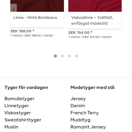
Linne - Mörk Bordeaux
Viskoslinne – tvättat,
L
enfärgat mörkrött
SEK 188.00 *
SE
SEK 154.00 *
1
meter
| SEK 188.00 / meter
1
me
1
meter
| SEK 154.00 / meter
Tyger för vardagen
Modetyger med stil
Bomullstyger
Jersey
Linnetyger
Denim
Viskostyger
French Terry
Sweatshirttyger
Muddtyg
Muslin
Romanit Jersey