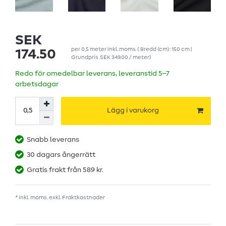
SEK
per
0,5
meter
inkl. moms.
( Bredd (cm): 150 cm |
174.50
Grundpris
SEK 349.00 / meter
)
Redo för omedelbar leverans, leveranstid 5–7
arbetsdagar
Lägg i varukorg
Snabb leverans
30 dagars ångerrätt
Gratis frakt från 589 kr.
* inkl. moms. exkl.
Fraktkostnader