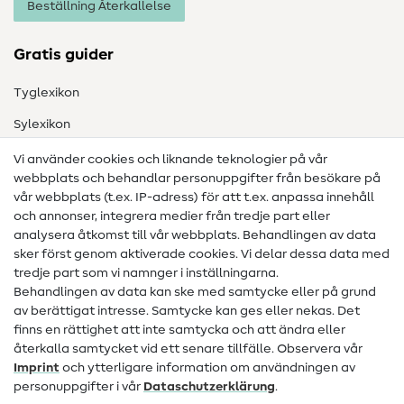
Beställning Återkallelse
Gratis guider
Tyglexikon
Sylexikon
Sömnadsinstruktioner
Vi använder cookies och liknande teknologier på vår
webbplats och behandlar personuppgifter från besökare på
Hjälp & kontakt
vår webbplats (t.ex. IP-adress) för att t.ex. anpassa innehåll
och annonser, integrera medier från tredje part eller
Kontakt
analysera åtkomst till vår webbplats. Behandlingen av data
sker först genom aktiverade cookies. Vi delar dessa data med
Information om byte av operatör
tredje part som vi namnger i inställningarna.
Behandlingen av data kan ske med samtycke eller på grund
FAQ
av berättigat intresse. Samtycke kan ges eller nekas. Det
Ångerrätt
finns en rättighet att inte samtycka och att ändra eller
återkalla samtycket vid ett senare tillfälle. Observera vår
Populärt
Imprint
och ytterligare information om användningen av
personuppgifter i vår
Data­schutz­erklärung
.
Tyger