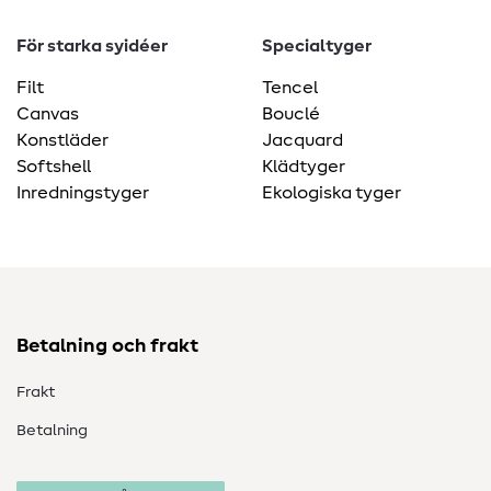
För starka syidéer
Specialtyger
Filt
Tencel
Canvas
Bouclé
Konstläder
Jacquard
Softshell
Klädtyger
Inredningstyger
Ekologiska tyger
Betalning och frakt
Frakt
Betalning