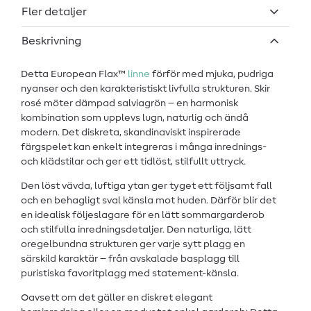
Fler detaljer
Beskrivning
Detta European Flax™
linne
förför med mjuka, pudriga
nyanser och den karakteristiskt livfulla strukturen. Skir
rosé möter dämpad salviagrön – en harmonisk
kombination som upplevs lugn, naturlig och ändå
modern. Det diskreta, skandinaviskt inspirerade
färgspelet kan enkelt integreras i många inrednings-
och klädstilar och ger ett tidlöst, stilfullt uttryck.
Den löst vävda, luftiga ytan ger tyget ett följsamt fall
och en behagligt sval känsla mot huden. Därför blir det
en idealisk följeslagare för en lätt sommar­garderob
och stilfulla inredningsdetaljer. Den naturliga, lätt
oregelbundna strukturen ger varje sytt plagg en
särskild karaktär – från avskalade basplagg till
puristiska favoritplagg med statement-känsla.
Oavsett om det gäller en diskret elegant