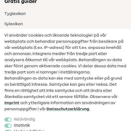
Gratis guider
Tyglexikon
Sylexikon
Sömnadsinstruktioner
Vi använder cookies och liknande teknologier på vår
webbplats och behandlar personuppgifter från besökare på
Hjälp & kontakt
vår webbplats (t.ex. IP-adress) för att t.ex. anpassa innehåll
och annonser, integrera medier från tredje part eller
Kontakt
analysera åtkomst till vår webbplats. Behandlingen av data
sker först genom aktiverade cookies. Vi delar dessa data med
Information om byte av operatör
tredje part som vi namnger i inställningarna.
Behandlingen av data kan ske med samtycke eller på grund
FAQ
av berättigat intresse. Samtycke kan ges eller nekas. Det
Ångerrätt
finns en rättighet att inte samtycka och att ändra eller
återkalla samtycket vid ett senare tillfälle. Observera vår
Populärt
Imprint
och ytterligare information om användningen av
personuppgifter i vår
Data­schutz­erklärung
.
Tyger
Nödvändig
Sytillbehör
Statistik