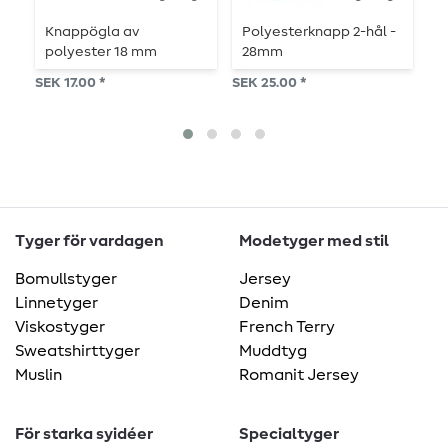
Knappögla av
Polyesterknapp 2-hål -
P
polyester 18 mm
28mm
e
SEK 17.00 *
SEK 25.00 *
SEK
Tyger för vardagen
Modetyger med stil
Bomullstyger
Jersey
Linnetyger
Denim
Viskostyger
French Terry
Sweatshirttyger
Muddtyg
Muslin
Romanit Jersey
För starka syidéer
Specialtyger