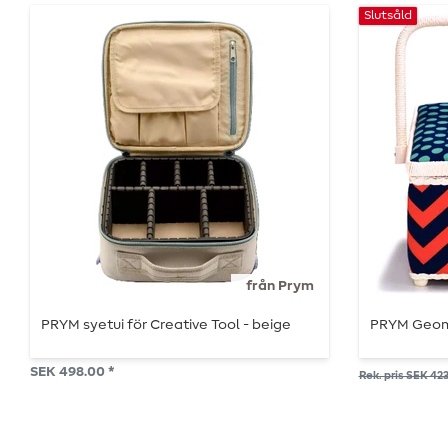
Slutsåld
från Prym
PRYM syetui för Creative Tool - beige
PRYM Geom
SEK 498.00 *
Rek. pris SEK 42