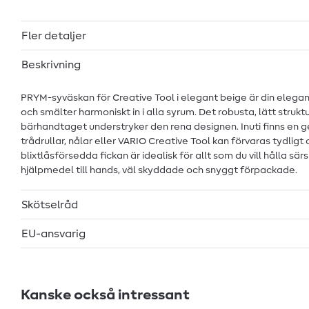
Fler detaljer
Beskrivning
PRYM-syväskan för Creative Tool i elegant beige är din elegan
och smälter harmoniskt in i alla syrum. Det robusta, lätt str
bärhandtaget understryker den rena designen. Inuti finns en ge
trådrullar, nålar eller VARIO Creative Tool kan förvaras tydli
blixtlåsförsedda fickan är idealisk för allt som du vill hålla s
hjälpmedel till hands, väl skyddade och snyggt förpackade.
Skötselråd
EU-ansvarig
Kanske också intressant