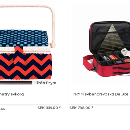
från Prym
etry sykorg
PRYM sybehörsväska Deluxe 
SEK 339.00 *
SEK 738.00 *
3.00