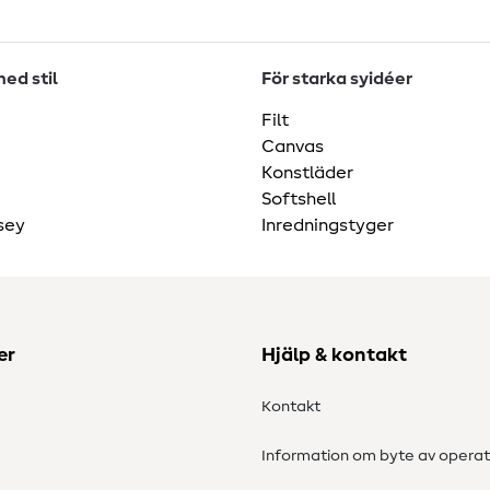
ed stil
För starka syidéer
Filt
Canvas
Konstläder
Softshell
sey
Inredningstyger
er
Hjälp & kontakt
Kontakt
Information om byte av operat