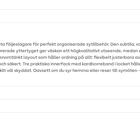
ta följeslagare för perfekt organiserade sytillbehör. Den subtila
ukturerade yttertyget ger väskan ett högkvalitativt utseende, med
nomtänkt layout som håller ordning på allt: flexibelt justerbara av
gt och säkert. Tre praktiska innerfack med kardborreband i locket hå
ärskilt väl skyddat. Oavsett om du syr hemma eller reser till symöten