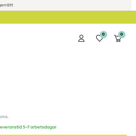
errätt
0
0
moms.
leveranstid 5–7 arbetsdagar