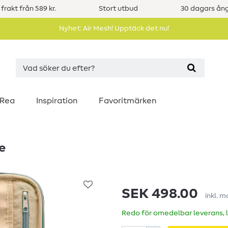
 frakt från 589 kr.
Stort utbud
30 dagars ång
Nyhet: Air Mesh! Upptäck det nu!
Rea
Inspiration
Favoritmärken
e
SEK 498.00
inkl. 
Redo för omedelbar leverans, 