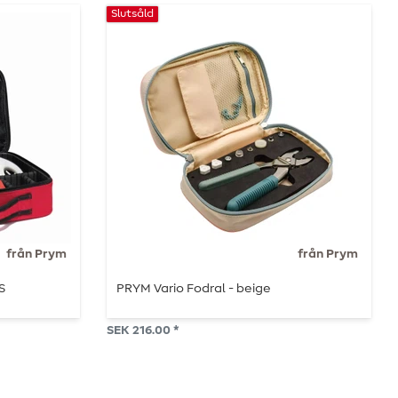
Slutsåld
från Prym
från Prym
S
PRYM Vario Fodral - beige
SEK 216.00 *