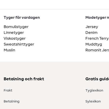
Tyger för vardagen
Modetyger m
Bomullstyger
Jersey
Linnetyger
Denim
Viskostyger
French Terry
Sweatshirttyger
Muddtyg
Muslin
Romanit Jer
Betalning och frakt
Gratis guid
Frakt
Tyglexikon
Betalning
Sylexikon