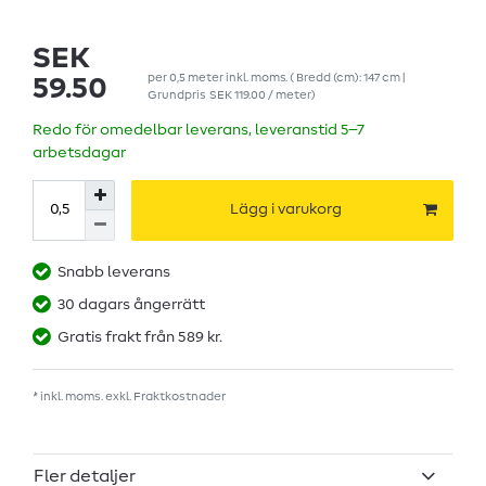
SEK
per
0,5
meter
inkl. moms.
( Bredd (cm): 147 cm |
59.50
Grundpris
SEK 119.00 / meter
)
Redo för omedelbar leverans, leveranstid 5–7
arbetsdagar
Lägg i varukorg
Snabb leverans
30 dagars ångerrätt
Gratis frakt från 589 kr.
* inkl. moms. exkl.
Fraktkostnader
Fler detaljer