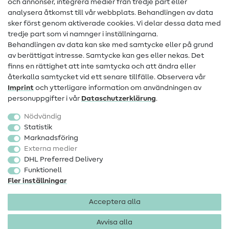
och annonser, integrera medier från tredje part eller
Kontakt
analysera åtkomst till vår webbplats. Behandlingen av data
sker först genom aktiverade cookies. Vi delar dessa data med
Information om byte av operatör
tredje part som vi namnger i inställningarna.
Behandlingen av data kan ske med samtycke eller på grund
FAQ
av berättigat intresse. Samtycke kan ges eller nekas. Det
Ångerrätt
finns en rättighet att inte samtycka och att ändra eller
återkalla samtycket vid ett senare tillfälle. Observera vår
Populärt
Imprint
och ytterligare information om användningen av
personuppgifter i vår
Data­schutz­erklärung
.
Tyger
Nödvändig
Sytillbehör
Statistik
Marknadsföring
Rea
Externa medier
DHL Preferred Delivery
Funktionell
Fler inställningar
Acceptera alla
Företagsinformation
Dataskydd
Allmänna villkor
Ångerrätt
Avvisa alla