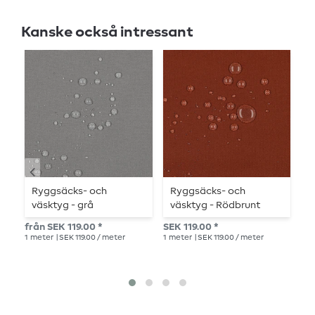
Kanske också intressant
Ryggsäcks- och
Ryggsäcks- och
R
väsktyg - grå
väsktyg - Rödbrunt
v
från SEK 119.00 *
SEK 119.00 *
SEK
1
meter
| SEK 119.00 / meter
1
meter
| SEK 119.00 / meter
1
me