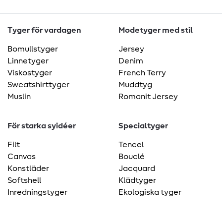
Tyger för vardagen
Modetyger med stil
Bomullstyger
Jersey
Linnetyger
Denim
Viskostyger
French Terry
Sweatshirttyger
Muddtyg
Muslin
Romanit Jersey
För starka syidéer
Specialtyger
Filt
Tencel
Canvas
Bouclé
Konstläder
Jacquard
Softshell
Klädtyger
Inredningstyger
Ekologiska tyger