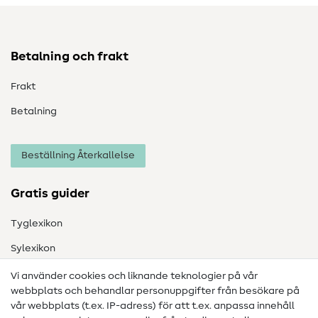
Betalning och frakt
Frakt
Betalning
Beställning Återkallelse
Gratis guider
Tyglexikon
Sylexikon
Sömnadsinstruktioner
Vi använder cookies och liknande teknologier på vår
webbplats och behandlar personuppgifter från besökare på
Hjälp & kontakt
vår webbplats (t.ex. IP-adress) för att t.ex. anpassa innehåll