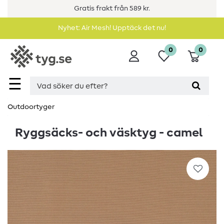
Gratis frakt från 589 kr.
Nyhet: Air Mesh! Upptäck det nu!
0
0
☰
Outdoortyger
Ryggsäcks- och väsktyg - camel