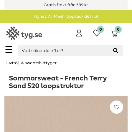
Gratis frakt från 589 kr.
Nyhet: Air Mesh! Upptäck det nu!
0
0
☰
Huvtröj- & sweatshirttyger
Sommarsweat - French Terry
Sand 520 loopstruktur