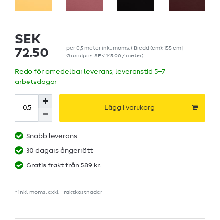
SEK
per
0,5
meter
inkl. moms.
( Bredd (cm): 155 cm |
72.50
Grundpris
SEK 145.00 / meter
)
Redo för omedelbar leverans, leveranstid 5–7
arbetsdagar
Lägg i varukorg
Snabb leverans
30 dagars ångerrätt
Gratis frakt från 589 kr.
* inkl. moms. exkl.
Fraktkostnader