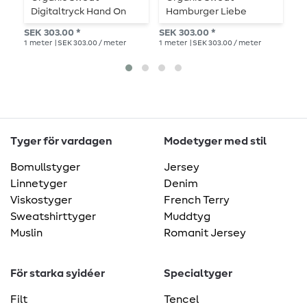
Digitaltryck Hand On
Hamburger Liebe
T
Heart Mixed Emotion
Digitalt tryck Hand på
P
SEK 303.00 *
SEK 303.00 *
SE
Svart
hjärta Blandade känslor
1
meter
| SEK 303.00 / meter
1
meter
| SEK 303.00 / meter
1
me
Ecru
Tyger för vardagen
Modetyger med stil
Bomullstyger
Jersey
Linnetyger
Denim
Viskostyger
French Terry
Sweatshirttyger
Muddtyg
Muslin
Romanit Jersey
För starka syidéer
Specialtyger
Filt
Tencel