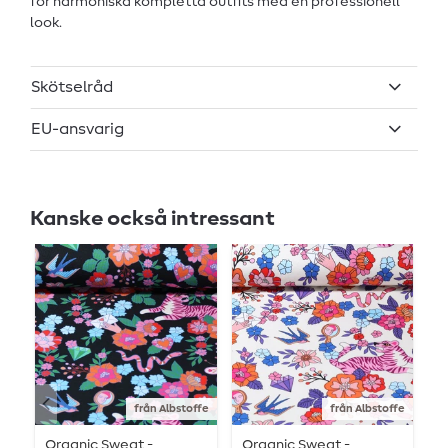
för harmoniska kompletta outfits med en professionell
look.
Skötselråd
EU-ansvarig
Kanske också intressant
från Albstoffe
från Albstoffe
Organic Sweat -
Organic Sweat -
S