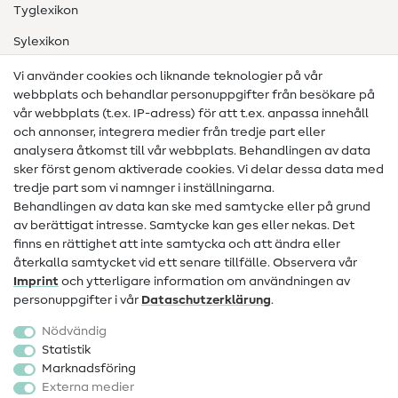
Tyglexikon
Sylexikon
Sömnadsinstruktioner
Vi använder cookies och liknande teknologier på vår
webbplats och behandlar personuppgifter från besökare på
Hjälp & kontakt
vår webbplats (t.ex. IP-adress) för att t.ex. anpassa innehåll
och annonser, integrera medier från tredje part eller
Kontakt
analysera åtkomst till vår webbplats. Behandlingen av data
sker först genom aktiverade cookies. Vi delar dessa data med
Information om byte av operatör
tredje part som vi namnger i inställningarna.
Behandlingen av data kan ske med samtycke eller på grund
FAQ
av berättigat intresse. Samtycke kan ges eller nekas. Det
Ångerrätt
finns en rättighet att inte samtycka och att ändra eller
återkalla samtycket vid ett senare tillfälle. Observera vår
Populärt
Imprint
och ytterligare information om användningen av
personuppgifter i vår
Data­schutz­erklärung
.
Tyger
Nödvändig
Sytillbehör
Statistik
Marknadsföring
Rea
Externa medier