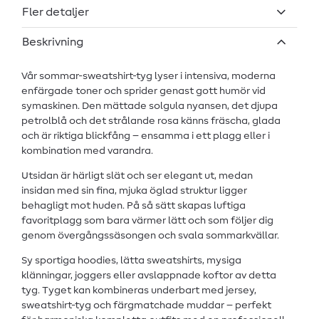
Fler detaljer
Beskrivning
Vår sommar-sweatshirt-tyg lyser i intensiva, moderna
enfärgade toner och sprider genast gott humör vid
symaskinen. Den mättade solgula nyansen, det djupa
petrolblå och det strålande rosa känns fräscha, glada
och är riktiga blickfång – ensamma i ett plagg eller i
kombination med varandra.
Utsidan är härligt slät och ser elegant ut, medan
insidan med sin fina, mjuka öglad struktur ligger
behagligt mot huden. På så sätt skapas luftiga
favoritplagg som bara värmer lätt och som följer dig
genom övergångssäsongen och svala sommarkvällar.
Sy sportiga hoodies, lätta sweatshirts, mysiga
klänningar, joggers eller avslappnade koftor av detta
tyg. Tyget kan kombineras underbart med jersey,
sweatshirt-tyg och färgmatchade muddar – perfekt