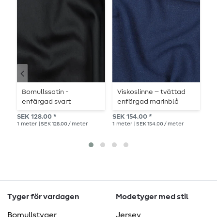
-
Bomullssatin -
Viskoslinne – tvättad
T
enfärgad svart
enfärgad marinblå
b
li
SEK 128.00 *
SEK 154.00 *
Rek
1
meter
| SEK 128.00 / meter
1
meter
| SEK 154.00 / meter
1
me
Tyger för vardagen
Modetyger med stil
Bomullstyger
Jersey