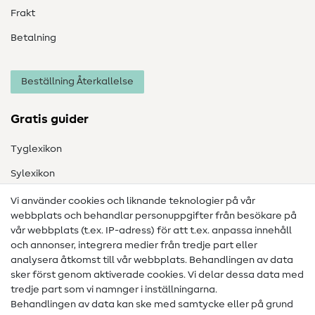
Frakt
Betalning
Beställning Återkallelse
Gratis guider
Tyglexikon
Sylexikon
Sömnadsinstruktioner
Vi använder cookies och liknande teknologier på vår
webbplats och behandlar personuppgifter från besökare på
Hjälp & kontakt
vår webbplats (t.ex. IP-adress) för att t.ex. anpassa innehåll
och annonser, integrera medier från tredje part eller
Kontakt
analysera åtkomst till vår webbplats. Behandlingen av data
sker först genom aktiverade cookies. Vi delar dessa data med
Information om byte av operatör
tredje part som vi namnger i inställningarna.
Behandlingen av data kan ske med samtycke eller på grund
FAQ