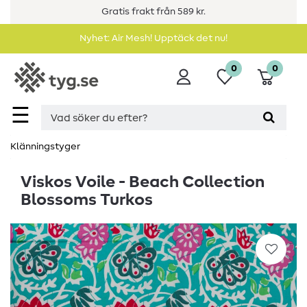
Gratis frakt från 589 kr.
Nyhet: Air Mesh! Upptäck det nu!
0
0
☰
Klänningstyger
Viskos Voile - Beach Collection
Blossoms Turkos