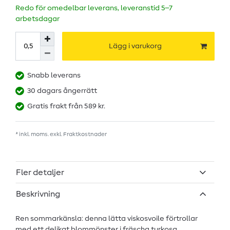
Redo för omedelbar leverans, leveranstid 5–7
arbetsdagar
Lägg i varukorg
Snabb leverans
30 dagars ångerrätt
Gratis frakt från 589 kr.
* inkl. moms. exkl.
Fraktkostnader
Fler detaljer
Beskrivning
Ren sommarkänsla: denna lätta viskosvoile förtrollar
med ett delikat blommönster i fräscha turkosa