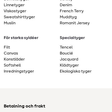
Linnetyger
Denim
Viskostyger
French Terry
Sweatshirttyger
Muddtyg
Muslin
Romanit Jersey
För starka syidéer
Specialtyger
Filt
Tencel
Canvas
Bouclé
Konstläder
Jacquard
Softshell
Klädtyger
Inredningstyger
Ekologiska tyger
Betalning och frakt