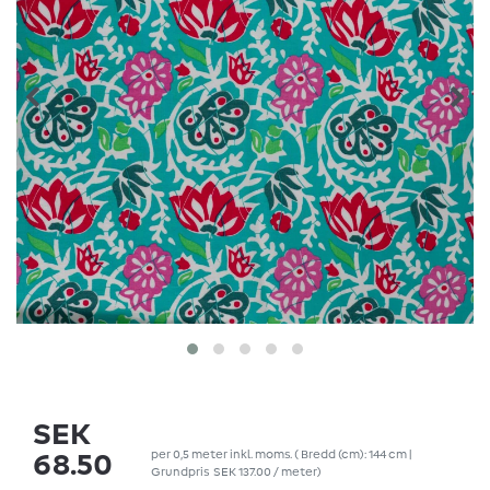
SEK
per
0,5
meter
inkl. moms.
( Bredd (cm): 144 cm |
68.50
Grundpris
SEK 137.00 / meter
)