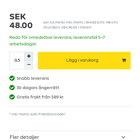
SEK
per
0,5
meter
inkl. moms.
( Bredd (cm): 148 cm |
48.00
Grundpris
SEK 96.00 / meter
)
Redo för omedelbar leverans, leveranstid 5–7
arbetsdagar
Lägg i varukorg
Snabb leverans
30 dagars ångerrätt
Gratis frakt från 589 kr.
* inkl. moms. exkl.
Fraktkostnader
Fler detaljer