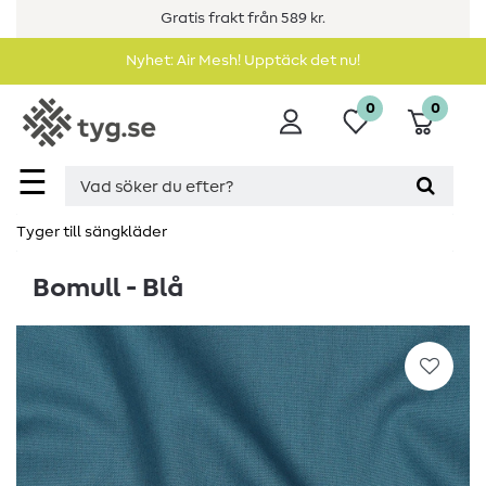
Gratis frakt från 589 kr.
Nyhet: Air Mesh! Upptäck det nu!
0
0
☰
Tyger till sängkläder
Bomull - Blå