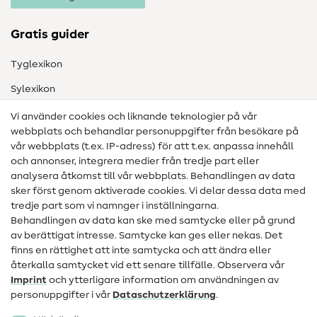
Gratis guider
Tyglexikon
Sylexikon
Sömnadsinstruktioner
Vi använder cookies och liknande teknologier på vår
webbplats och behandlar personuppgifter från besökare på
Hjälp & kontakt
vår webbplats (t.ex. IP-adress) för att t.ex. anpassa innehåll
och annonser, integrera medier från tredje part eller
Kontakt
analysera åtkomst till vår webbplats. Behandlingen av data
sker först genom aktiverade cookies. Vi delar dessa data med
Information om byte av operatör
tredje part som vi namnger i inställningarna.
Behandlingen av data kan ske med samtycke eller på grund
FAQ
av berättigat intresse. Samtycke kan ges eller nekas. Det
Ångerrätt
finns en rättighet att inte samtycka och att ändra eller
återkalla samtycket vid ett senare tillfälle. Observera vår
Populärt
Imprint
och ytterligare information om användningen av
personuppgifter i vår
Data­schutz­erklärung
.
Tyger