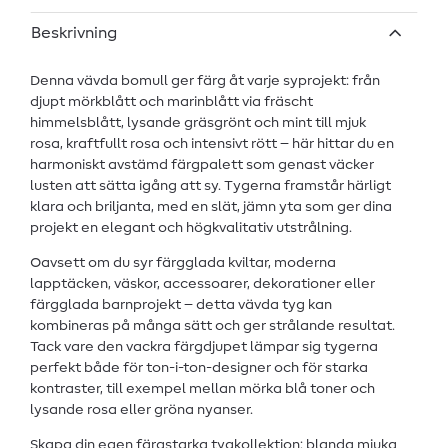
Beskrivning
Denna vävda bomull ger färg åt varje syprojekt: från
djupt mörkblått och marinblått via fräscht
himmelsblått, lysande gräsgrönt och mint till mjuk
rosa, kraftfullt rosa och intensivt rött – här hittar du en
harmoniskt avstämd färgpalett som genast väcker
lusten att sätta igång att sy. Tygerna framstår härligt
klara och briljanta, med en slät, jämn yta som ger dina
projekt en elegant och högkvalitativ utstrålning.
Oavsett om du syr färgglada kviltar, moderna
lapptäcken, väskor, accessoarer, dekorationer eller
färgglada barnprojekt – detta vävda tyg kan
kombineras på många sätt och ger strålande resultat.
Tack vare den vackra färgdjupet lämpar sig tygerna
perfekt både för ton-i-ton-designer och för starka
kontraster, till exempel mellan mörka blå toner och
lysande rosa eller gröna nyanser.
Skapa din egen färgstarka tygkollektion: blanda mjuka