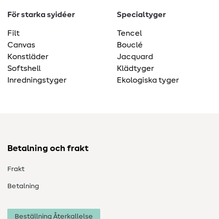
För starka syidéer
Specialtyger
Filt
Tencel
Canvas
Bouclé
Konstläder
Jacquard
Softshell
Klädtyger
Inredningstyger
Ekologiska tyger
Betalning och frakt
Frakt
Betalning
Beställning Återkallelse