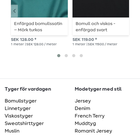
Enfärgad bomullssatin
Bomull och viskos -
B
– Mörk turkos
enfärgad svart
e
SEK 128.00 *
SEK 119.00 *
frå
1
meter
| SEK 128.00 / meter
1
meter
| SEK 119.00 / meter
1
me
Tyger för vardagen
Modetyger med stil
Bomullstyger
Jersey
Linnetyger
Denim
Viskostyger
French Terry
Sweatshirttyger
Muddtyg
Muslin
Romanit Jersey