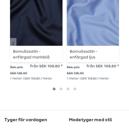
Bomullssatin -
Bomullssatin -
B
enfärgad marinblå
enfärgad ljus
e
lavendelblå
från SEK 108.80 *
från SEK 108.80 *
SE
Rek. pris
Rek. pris
1
me
SEK 128.00
SEK 128.00
1
meter
| SEK 108.80 / meter
1
meter
| SEK 108.80 / meter
Tyger för vardagen
Modetyger med stil