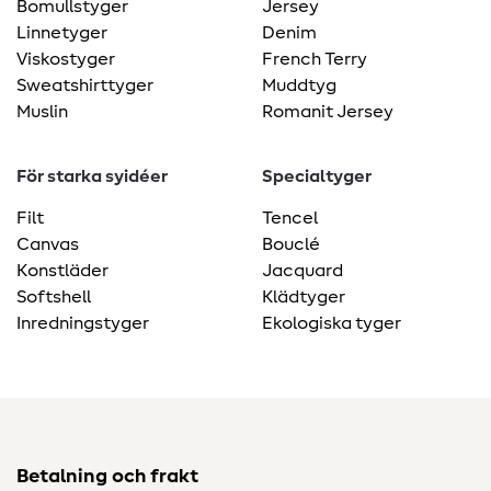
Bomullstyger
Jersey
Linnetyger
Denim
Viskostyger
French Terry
Sweatshirttyger
Muddtyg
Muslin
Romanit Jersey
För starka syidéer
Specialtyger
Filt
Tencel
Canvas
Bouclé
Konstläder
Jacquard
Softshell
Klädtyger
Inredningstyger
Ekologiska tyger
Betalning och frakt