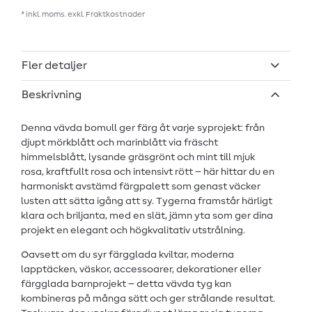
* inkl. moms. exkl.
Fraktkostnader
Fler detaljer
Beskrivning
Denna vävda bomull ger färg åt varje syprojekt: från
djupt mörkblått och marinblått via fräscht
himmelsblått, lysande gräsgrönt och mint till mjuk
rosa, kraftfullt rosa och intensivt rött – här hittar du en
harmoniskt avstämd färgpalett som genast väcker
lusten att sätta igång att sy. Tygerna framstår härligt
klara och briljanta, med en slät, jämn yta som ger dina
projekt en elegant och högkvalitativ utstrålning.
Oavsett om du syr färgglada kviltar, moderna
lapptäcken, väskor, accessoarer, dekorationer eller
färgglada barnprojekt – detta vävda tyg kan
kombineras på många sätt och ger strålande resultat.