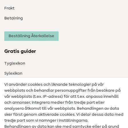
Frakt
Betalning
Beställning Återkallelse
Gratis guider
Tyglexikon
Sylexikon
Sömnadsinstruktioner
Vi använder cookies och liknande teknologier på vår
webbplats och behandlar personuppgifter från besökare på
Hjälp & kontakt
vår webbplats (t.ex. IP-adress) för att t.ex. anpassa innehåll
och annonser, integrera medier från tredje part eller
Kontakt
analysera åtkomst till vår webbplats. Behandlingen av data
sker först genom aktiverade cookies. Vi delar dessa data med
Information om byte av operatör
tredje part som vi namnger i inställningarna.
Behandlingen av data kan ske med samtycke eller på grund
FAQ