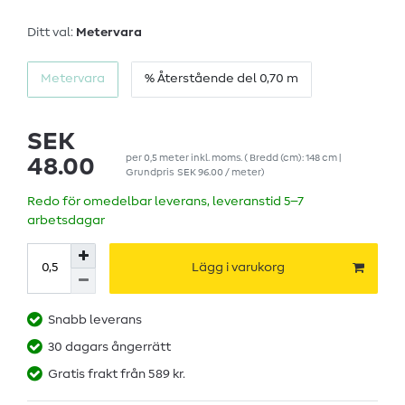
Ditt val:
Metervara
Metervara
% Återstående del 0,70 m
SEK
per
0,5
meter
inkl. moms.
( Bredd (cm): 148 cm |
48.00
Grundpris
SEK 96.00 / meter
)
Redo för omedelbar leverans, leveranstid 5–7
arbetsdagar
Lägg i varukorg
Snabb leverans
30 dagars ångerrätt
Gratis frakt från 589 kr.