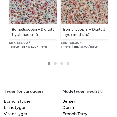
Bomullspoplin – Digitalt
Bomullspoplin – Digitalt
B
tryck med små
tryck med små
blommor, vitt
blommor, ecru
SEK
SEK 138.00 *
SEK 138.00 *
1
me
1
meter
| SEK 138.00 / meter
1
meter
| SEK 138.00 / meter
Tyger för vardagen
Modetyger med stil
Bomullstyger
Jersey
Linnetyger
Denim
Viskostyger
French Terry