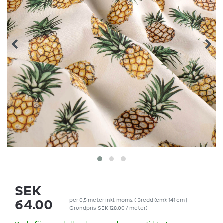
SEK
per
0,5
meter
inkl. moms.
( Bredd (cm): 141 cm |
64.00
Grundpris
SEK 128.00 / meter
)