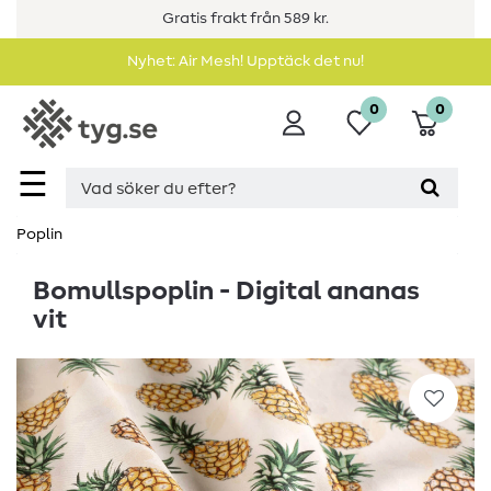
Gratis frakt från 589 kr.
Nyhet: Air Mesh! Upptäck det nu!
0
0
☰
Poplin
Bomullspoplin - Digital ananas
vit