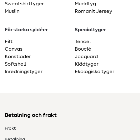
Sweatshirttyger
Muddtyg
Muslin
Romanit Jersey
För starka syidéer
Specialtyger
Filt
Tencel
Canvas
Bouclé
Konstläder
Jacquard
Softshell
Klädtyger
Inredningstyger
Ekologiska tyger
Betalning och frakt
Frakt
Betalning