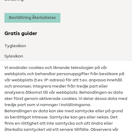
Beställning Återkallelse
Gratis guider
Tyglexikon
Sylexikon
Sömnadsinstruktioner
Vi använder cookies och liknande teknologier på vår
webbplats och behandlar personuppgifter från besökare på
Hjälp & kontakt
vår webbplats (t.ex. IP-adress) för att t.ex. anpassa innehåll
och annonser, integrera medier från tredje part eller
Kontakt
analysera åtkomst till vår webbplats. Behandlingen av data
sker först genom aktiverade cookies. Vi delar dessa data med
Information om byte av operatör
tredje part som vi namnger i inställningarna.
Behandlingen av data kan ske med samtycke eller på grund
FAQ
av berättigat intresse. Samtycke kan ges eller nekas. Det
Ångerrätt
finns en rättighet att inte samtycka och att ändra eller
återkalla samtycket vid ett senare tillfälle. Observera vår