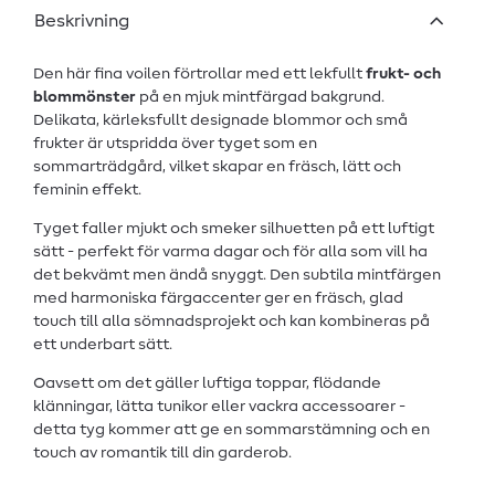
Beskrivning
Den här fina voilen förtrollar med ett lekfullt
frukt- och
blommönster
på en mjuk mintfärgad bakgrund.
Delikata, kärleksfullt designade blommor och små
frukter är utspridda över tyget som en
sommarträdgård, vilket skapar en fräsch, lätt och
feminin effekt.
Tyget faller mjukt och smeker silhuetten på ett luftigt
sätt - perfekt för varma dagar och för alla som vill ha
det bekvämt men ändå snyggt. Den subtila mintfärgen
med harmoniska färgaccenter ger en fräsch, glad
touch till alla sömnadsprojekt och kan kombineras på
ett underbart sätt.
Oavsett om det gäller luftiga toppar, flödande
klänningar, lätta tunikor eller vackra accessoarer -
detta tyg kommer att ge en sommarstämning och en
touch av romantik till din garderob.