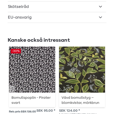
Skötselråd
EU-ansvarig
Kanske också intressant
-30%
Bomullspoplin - Pirater
Vävd bomullstyg –
V
svart
blomkvistar, mörkbrun
o
SEK 95.00 *
SEK 124.00 *
SEK
Rek. pris SEK 136.00