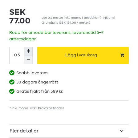
SEK
per
0,5
meter
inkl. moms.
( Bredd (cm): 145 cm |
77.00
Grundpris
SEK 154.00 / meter
)
Redo för omedelbar leverans, leveranstid 5–7
arbetsdagar
Lägg i varukorg
Snabb leverans
30 dagars ångerrätt
Gratis frakt från 589 kr.
* inkl. moms. exkl.
Fraktkostnader
Fler detaljer