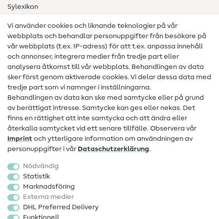
Sylexikon
Sömnadsinstruktioner
Vi använder cookies och liknande teknologier på vår
webbplats och behandlar personuppgifter från besökare på
Hjälp & kontakt
vår webbplats (t.ex. IP-adress) för att t.ex. anpassa innehåll
och annonser, integrera medier från tredje part eller
Kontakt
analysera åtkomst till vår webbplats. Behandlingen av data
sker först genom aktiverade cookies. Vi delar dessa data med
Information om byte av operatör
tredje part som vi namnger i inställningarna.
Behandlingen av data kan ske med samtycke eller på grund
FAQ
av berättigat intresse. Samtycke kan ges eller nekas. Det
Ångerrätt
finns en rättighet att inte samtycka och att ändra eller
återkalla samtycket vid ett senare tillfälle. Observera vår
Populärt
Imprint
och ytterligare information om användningen av
personuppgifter i vår
Data­schutz­erklärung
.
Tyger
Nödvändig
Sytillbehör
Statistik
Marknadsföring
Rea
Externa medier
DHL Preferred Delivery
Funktionell