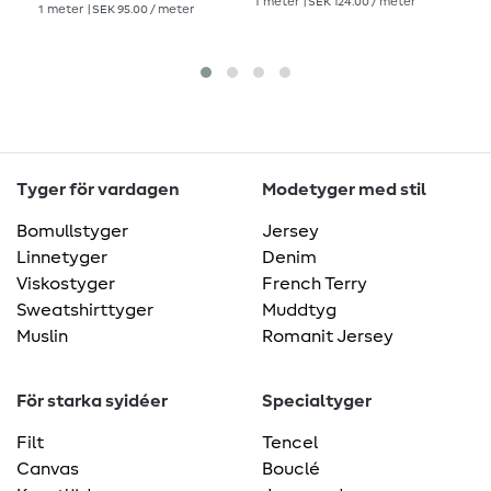
1
meter
| SEK 124.00 / meter
1
me
1
meter
| SEK 95.00 / meter
Tyger för vardagen
Modetyger med stil
Bomullstyger
Jersey
Linnetyger
Denim
Viskostyger
French Terry
Sweatshirttyger
Muddtyg
Muslin
Romanit Jersey
För starka syidéer
Specialtyger
Filt
Tencel
Canvas
Bouclé