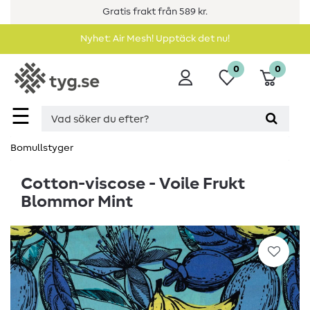
Gratis frakt från 589 kr.
Nyhet: Air Mesh! Upptäck det nu!
0
0
☰
Bomullstyger
Cotton-viscose - Voile Frukt
Blommor Mint