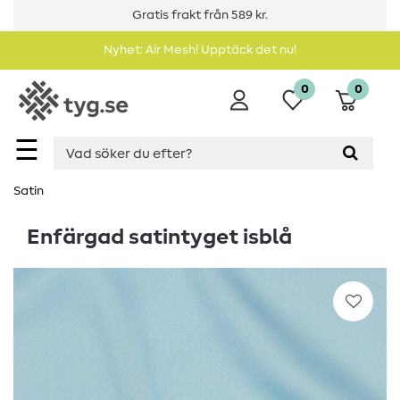
Gratis frakt från 589 kr.
Nyhet: Air Mesh! Upptäck det nu!
0
0
☰
Satin
Enfärgad satintyget isblå