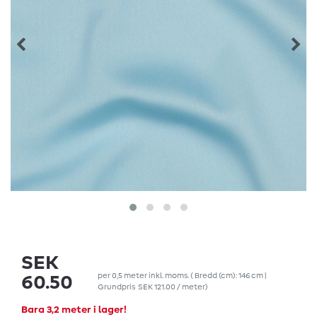
SEK
per
0,5
meter
inkl. moms.
( Bredd (cm): 146 cm |
60.50
Grundpris
SEK 121.00 / meter
)
Bara 3,2 meter i lager!