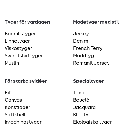
Tyger för vardagen
Modetyger med stil
Bomullstyger
Jersey
Linnetyger
Denim
Viskostyger
French Terry
Sweatshirttyger
Muddtyg
Muslin
Romanit Jersey
För starka syidéer
Specialtyger
Filt
Tencel
Canvas
Bouclé
Konstläder
Jacquard
Softshell
Klädtyger
Inredningstyger
Ekologiska tyger