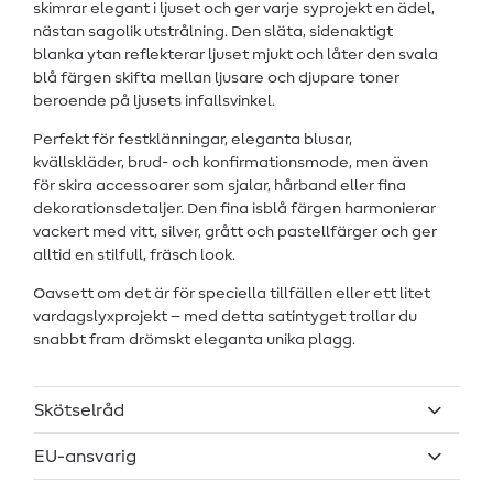
skimrar elegant i ljuset och ger varje syprojekt en ädel,
nästan sagolik utstrålning. Den släta, sidenaktigt
blanka ytan reflekterar ljuset mjukt och låter den svala
blå färgen skifta mellan ljusare och djupare toner
beroende på ljusets infallsvinkel.
Perfekt för festklänningar, eleganta blusar,
kvällskläder, brud- och konfirmationsmode, men även
för skira accessoarer som sjalar, hårband eller fina
dekorationsdetaljer. Den fina isblå färgen harmonierar
vackert med vitt, silver, grått och pastellfärger och ger
alltid en stilfull, fräsch look.
Oavsett om det är för speciella tillfällen eller ett litet
vardagslyxprojekt – med detta satintyget trollar du
snabbt fram drömskt eleganta unika plagg.
Skötselråd
EU-ansvarig