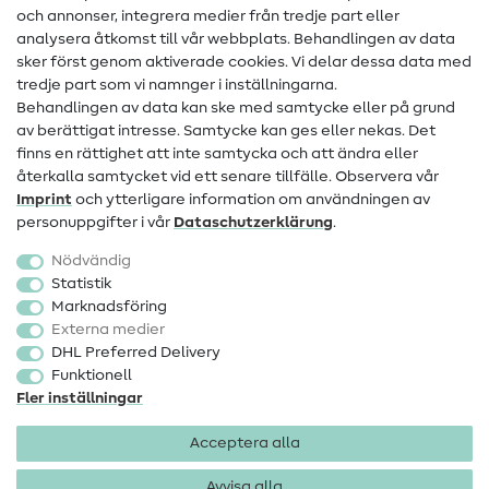
och annonser, integrera medier från tredje part eller
Kontakt
analysera åtkomst till vår webbplats. Behandlingen av data
sker först genom aktiverade cookies. Vi delar dessa data med
Information om byte av operatör
tredje part som vi namnger i inställningarna.
Behandlingen av data kan ske med samtycke eller på grund
FAQ
av berättigat intresse. Samtycke kan ges eller nekas. Det
Ångerrätt
finns en rättighet att inte samtycka och att ändra eller
återkalla samtycket vid ett senare tillfälle. Observera vår
Populärt
Imprint
och ytterligare information om användningen av
personuppgifter i vår
Data­schutz­erklärung
.
Tyger
Nödvändig
Sytillbehör
Statistik
Marknadsföring
Rea
Externa medier
DHL Preferred Delivery
Funktionell
Fler inställningar
Acceptera alla
Företagsinformation
Dataskydd
Allmänna villkor
Ångerrätt
Avvisa alla