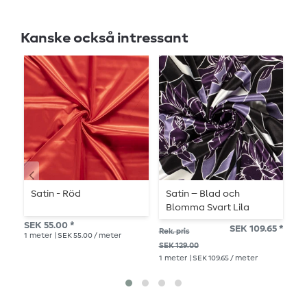
Kanske också intressant
Satin - Röd
Satin – Blad och
B
Blomma Svart Lila
e
SEK 55.00 *
SEK 109.65 *
Rek. pris
Rek.
1
meter
| SEK 55.00 / meter
SEK 129.00
SEK
1
meter
| SEK 109.65 / meter
1
me