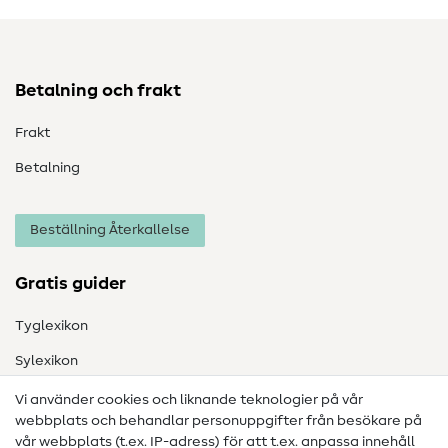
Betalning och frakt
Frakt
Betalning
Beställning Återkallelse
Gratis guider
Tyglexikon
Sylexikon
Sömnadsinstruktioner
Vi använder cookies och liknande teknologier på vår
webbplats och behandlar personuppgifter från besökare på
Hjälp & kontakt
vår webbplats (t.ex. IP-adress) för att t.ex. anpassa innehåll