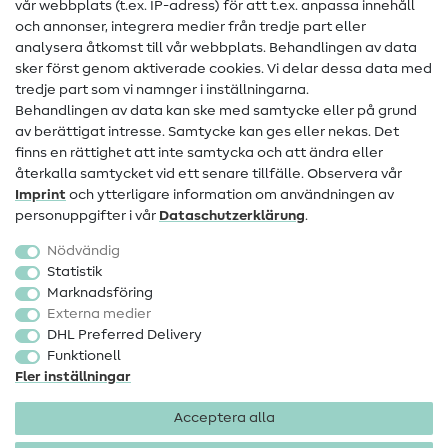
Hjälp & kontakt
vår webbplats (t.ex. IP-adress) för att t.ex. anpassa innehåll
och annonser, integrera medier från tredje part eller
Kontakt
analysera åtkomst till vår webbplats. Behandlingen av data
sker först genom aktiverade cookies. Vi delar dessa data med
Information om byte av operatör
tredje part som vi namnger i inställningarna.
Behandlingen av data kan ske med samtycke eller på grund
FAQ
av berättigat intresse. Samtycke kan ges eller nekas. Det
Ångerrätt
finns en rättighet att inte samtycka och att ändra eller
återkalla samtycket vid ett senare tillfälle. Observera vår
Populärt
Imprint
och ytterligare information om användningen av
personuppgifter i vår
Data­schutz­erklärung
.
Tyger
Nödvändig
Sytillbehör
Statistik
Marknadsföring
Rea
Externa medier
DHL Preferred Delivery
Funktionell
Fler inställningar
Acceptera alla
Företagsinformation
Dataskydd
Allmänna villkor