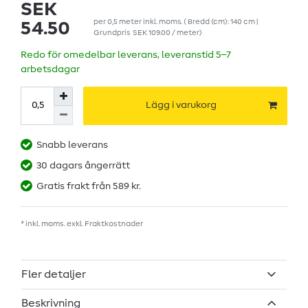
SEK
per
0,5
meter
inkl. moms.
( Bredd (cm): 140 cm |
54.50
Grundpris
SEK 109.00 / meter
)
Redo för omedelbar leverans, leveranstid 5–7
arbetsdagar
Lägg i varukorg
Snabb leverans
30 dagars ångerrätt
Gratis frakt från 589 kr.
* inkl. moms. exkl.
Fraktkostnader
Fler detaljer
Beskrivning