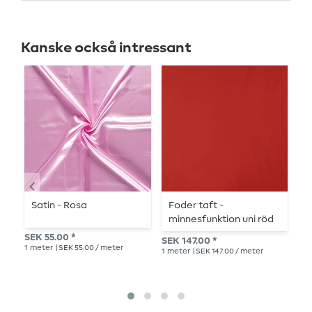
Kanske också intressant
Satin - Rosa
Foder taft -
S
minnesfunktion uni röd
SEK 55.00 *
SEK
SEK 147.00 *
1
meter
| SEK 55.00 / meter
1
me
1
meter
| SEK 147.00 / meter