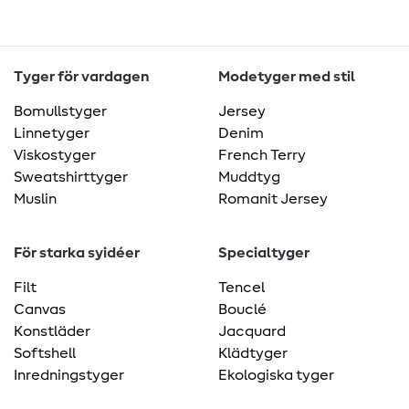
Tyger för vardagen
Modetyger med stil
Bomullstyger
Jersey
Linnetyger
Denim
Viskostyger
French Terry
Sweatshirttyger
Muddtyg
Muslin
Romanit Jersey
För starka syidéer
Specialtyger
Filt
Tencel
Canvas
Bouclé
Konstläder
Jacquard
Softshell
Klädtyger
Inredningstyger
Ekologiska tyger