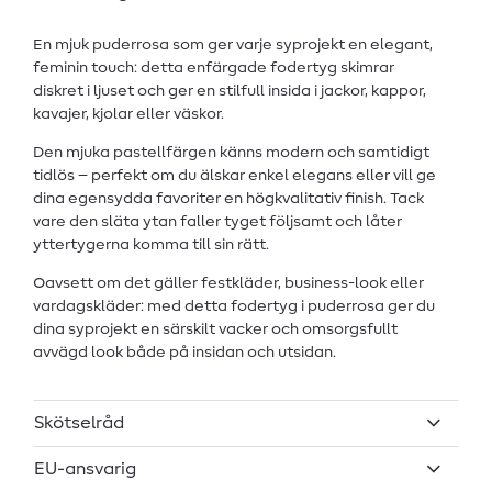
En mjuk puderrosa som ger varje syprojekt en elegant,
feminin touch: detta enfärgade fodertyg skimrar
diskret i ljuset och ger en stilfull insida i jackor, kappor,
kavajer, kjolar eller väskor.
Den mjuka pastellfärgen känns modern och samtidigt
tidlös – perfekt om du älskar enkel elegans eller vill ge
dina egensydda favoriter en högkvalitativ finish. Tack
vare den släta ytan faller tyget följsamt och låter
yttertygerna komma till sin rätt.
Oavsett om det gäller festkläder, business-look eller
vardagskläder: med detta fodertyg i puderrosa ger du
dina syprojekt en särskilt vacker och omsorgsfullt
avvägd look både på insidan och utsidan.
Skötselråd
EU-ansvarig