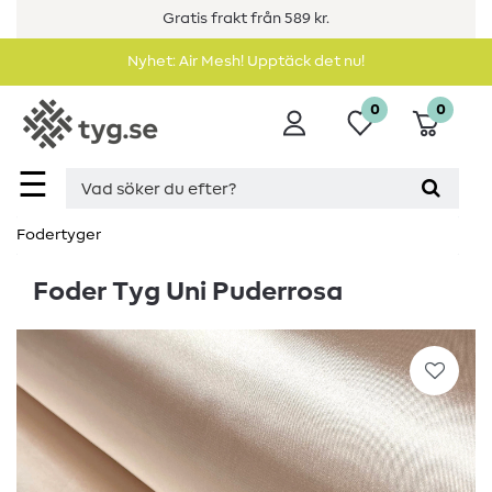
Gratis frakt från 589 kr.
Nyhet: Air Mesh! Upptäck det nu!
0
0
☰
Fodertyger
Foder Tyg Uni Puderrosa