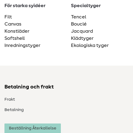
För starka syidéer
Specialtyger
Filt
Tencel
Canvas
Bouclé
Konstläder
Jacquard
Softshell
Klädtyger
Inredningstyger
Ekologiska tyger
Betalning och frakt
Frakt
Betalning
Beställning Återkallelse