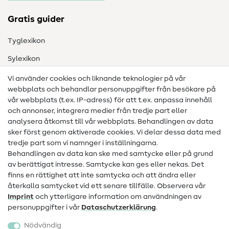
Gratis guider
Tyglexikon
Sylexikon
Sömnadsinstruktioner
Vi använder cookies och liknande teknologier på vår
webbplats och behandlar personuppgifter från besökare på
Hjälp & kontakt
vår webbplats (t.ex. IP-adress) för att t.ex. anpassa innehåll
och annonser, integrera medier från tredje part eller
Kontakt
analysera åtkomst till vår webbplats. Behandlingen av data
sker först genom aktiverade cookies. Vi delar dessa data med
Information om byte av operatör
tredje part som vi namnger i inställningarna.
Behandlingen av data kan ske med samtycke eller på grund
FAQ
av berättigat intresse. Samtycke kan ges eller nekas. Det
Ångerrätt
finns en rättighet att inte samtycka och att ändra eller
återkalla samtycket vid ett senare tillfälle. Observera vår
Populärt
Imprint
och ytterligare information om användningen av
personuppgifter i vår
Data­schutz­erklärung
.
Tyger
Nödvändig