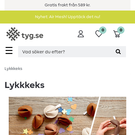
Gratis frakt från 589 kr.
Nyhet: Air Mesh! Upptäck det nu!
0
0
☰
Lykkkeks
Lykkkeks