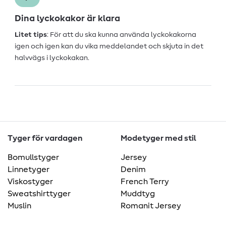
Dina lyckokakor är klara
Litet tips
: För att du ska kunna använda lyckokakorna
igen och igen kan du vika meddelandet och skjuta in det
halvvägs i lyckokakan.
Tyger för vardagen
Modetyger med stil
Bomullstyger
Jersey
Linnetyger
Denim
Viskostyger
French Terry
Sweatshirttyger
Muddtyg
Muslin
Romanit Jersey