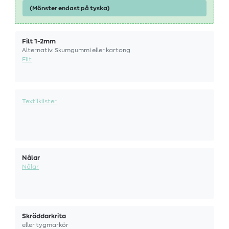
(Mönster endast på tyska)
Filt 1-2mm
Alternativ: Skumgummi eller kartong
Filt
Textilklister
Nålar
Nålar
Skräddarkrita
eller tygmarkör