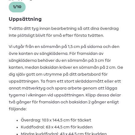
1/10
Uppsättning
Tvätta ditt tyg innan bearbetning så att dina överdrag
inte plötsligt blivit för små efter första tvätten.
Vi utgår från en sömsmån på 1,5 cm på sidorna och den
övre kanten av sängkläderna. För framsidan av
sängkläderna behöver du en sömsmån på 3 cm för
kanten, medan baksidan kräver en sömsmån på 2 cm. Ge
dig själv gott om utrymme på ditt arbetsbord för
uppsättningen. Ta fram ett stort skräddarmått eller ett
annat mätverktyg och spara arbete genom att lägga
tygerna i vikningen vid uppsättningen. Klipp dessa delar
två gånger för framsidan och baksidan 2 gånger enligt
följande:
Överdrag: 103 x 144,5 cm för täcket
Kuddfodral: 63 x 44,5 cm för kudden
Mindre kuddfodral: 43 x 44,5 cm för kudden