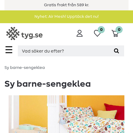
Gratis frakt från 589 kr.
Nyhet: Air Mesh! Upptäck det nu!
0
0
☰
Sy barne-sengeklea
Sy barne-sengeklea