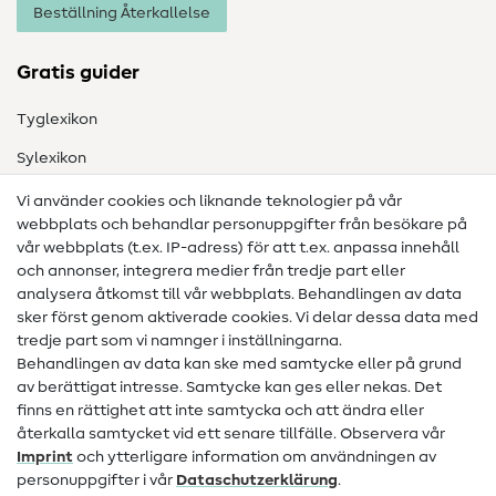
Beställning Återkallelse
Gratis guider
Tyglexikon
Sylexikon
Sömnadsinstruktioner
Vi använder cookies och liknande teknologier på vår
webbplats och behandlar personuppgifter från besökare på
Hjälp & kontakt
vår webbplats (t.ex. IP-adress) för att t.ex. anpassa innehåll
och annonser, integrera medier från tredje part eller
Kontakt
analysera åtkomst till vår webbplats. Behandlingen av data
sker först genom aktiverade cookies. Vi delar dessa data med
Information om byte av operatör
tredje part som vi namnger i inställningarna.
Behandlingen av data kan ske med samtycke eller på grund
FAQ
av berättigat intresse. Samtycke kan ges eller nekas. Det
Ångerrätt
finns en rättighet att inte samtycka och att ändra eller
återkalla samtycket vid ett senare tillfälle. Observera vår
Populärt
Imprint
och ytterligare information om användningen av
personuppgifter i vår
Data­schutz­erklärung
.