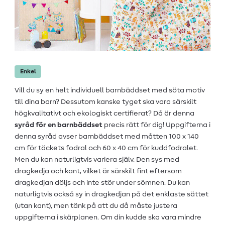
Enkel
Vill du sy en helt individuell barnbäddset med söta motiv
till dina barn? Dessutom kanske tyget ska vara särskilt
högkvalitativt och ekologiskt certifierat? Då är denna
syråd för en barnbäddset
precis rätt för dig! Uppgifterna i
denna syråd avser barnbäddset med måtten 100 x 140
cm för täckets fodral och 60 x 40 cm för kuddfodralet.
Men du kan naturligtvis variera själv. Den sys med
dragkedja och kant, vilket är särskilt fint eftersom
dragkedjan döljs och inte stör under sömnen. Du kan
naturligtvis också sy in dragkedjan på det enklaste sättet
(utan kant), men tänk på att du då måste justera
uppgifterna i skärplanen. Om din kudde ska vara mindre