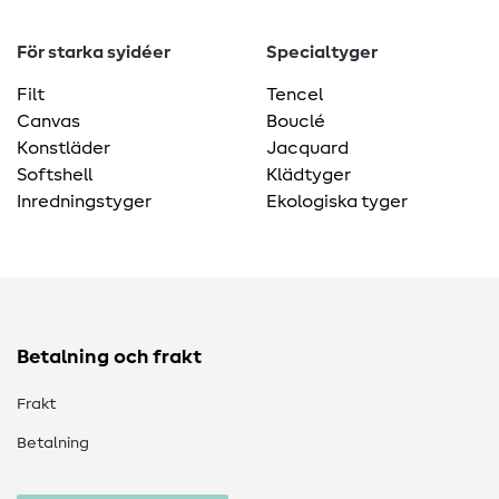
För starka syidéer
Specialtyger
Filt
Tencel
Canvas
Bouclé
Konstläder
Jacquard
Softshell
Klädtyger
Inredningstyger
Ekologiska tyger
Betalning och frakt
Frakt
Betalning