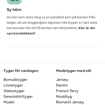
10/10
Sy hörn
Du kan som sista steg sy en parallell söm på kanten från
höger, så att dragkedjans skjutare inte kryper in i det sista
hörnet eller för att få kanten att sitta bättre.
Klar är din
nya barnbäddset!
Tyger för vardagen
Modetyger med stil
Bomullstyger
Jersey
Linnetyger
Denim
Viskostyger
French Terry
Sweatshirttyger
Muddtyg
Muslin
Romanit Jersey