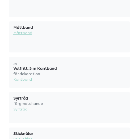
Måttband
Måttband
5x
Valfritt: 5 m Kantband
för dekoration
Kantband
Syrtråd
färgmatchande
Syrtråd
Sticknålar
Sticknålar