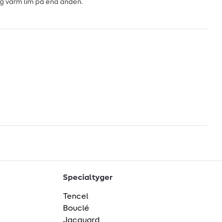
g varm lim på ena änden.
Specialtyger
Tencel
Bouclé
Jacquard