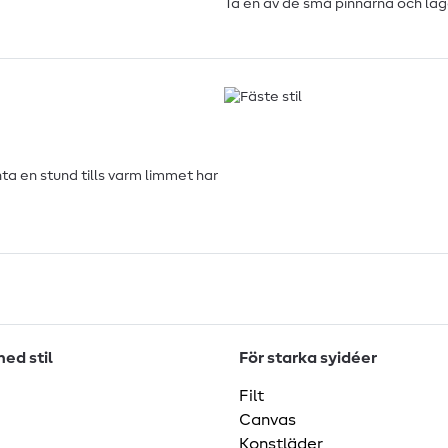
Ta en av de små pinnarna och läg
ta en stund tills varm limmet har
ed stil
För starka syidéer
Filt
Canvas
Konstläder