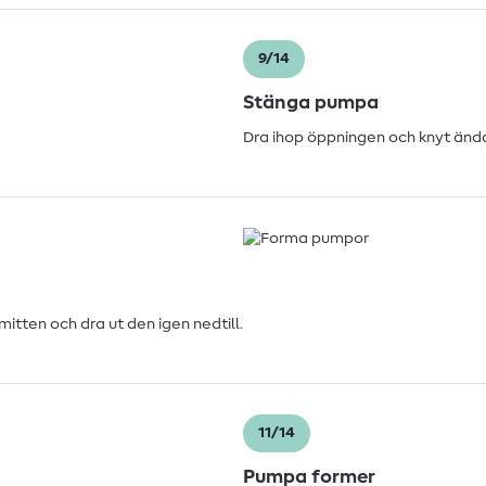
9/14
Stänga pumpa
Dra ihop öppningen och knyt ändarn
mitten och dra ut den igen nedtill.
11/14
Pumpa former