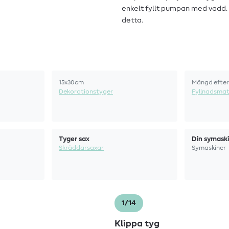
enkelt fyllt pumpan med vadd.
detta.
15x30cm
Mängd efter
Dekorationstyger
Fyllnadsmat
Tyger sax
Din symask
Skräddarsaxar
Symaskiner
1/14
Klippa tyg