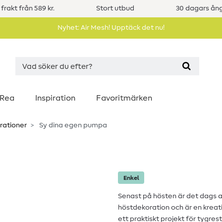
 frakt från 589 kr.
Stort utbud
30 dagars ång
Nyhet: Air Mesh! Upptäck det nu!
Rea
Inspiration
Favoritmärken
rationer
Sy dina egen pumpa
Enkel
Senast på hösten är det dags 
höstdekoration och är en kreat
ett praktiskt projekt för tygre