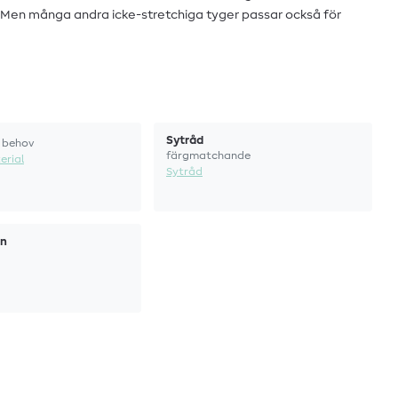
 Men många andra icke-stretchiga tyger passar också för
Sytråd
 behov
färgmatchande
erial
Sytråd
in