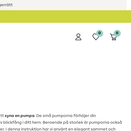
errätt
0
0
att
syna en pumpa
. De små pumporna förhöjer din
iv blickfång i ditt hem. Beroende på storlek är pumporna också
ster. I denna instruktion har vi använt en elegant sammet och