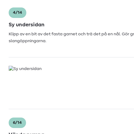
4/14
Sy undersidan
Klipp av en bit av det fasta garnet och trä det på en nål. Gör g
slangöppningarna.
6/14