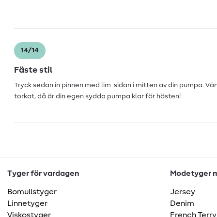
14/14
Fäste stil
Tryck sedan in pinnen med lim-sidan i mitten av din pumpa. Vän
torkat, då är din egen sydda pumpa klar för hösten!
Tyger för vardagen
Modetyger m
Bomullstyger
Jersey
Linnetyger
Denim
Viskostyger
French Terry