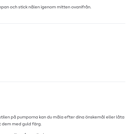
mpan och stick nålen igenom mitten ovanifrån.
 stilen på pumporna kan du måla efter dina önskemål eller låta
at dem med guld färg.