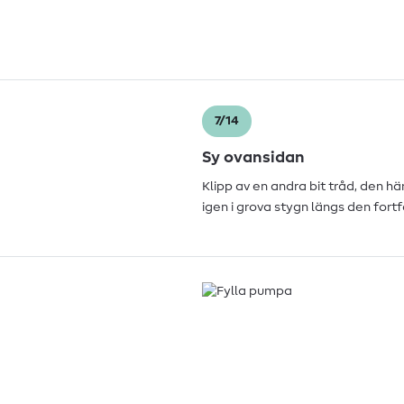
7/14
Sy ovansidan
Klipp av en andra bit tråd, den h
igen i grova stygn längs den for