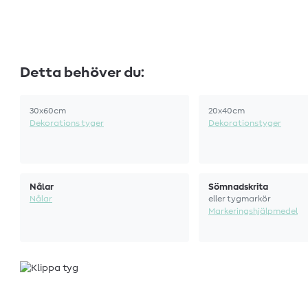
Detta behöver du:
30x60cm
20x40cm
Dekorations tyger
Dekorationstyger
Nålar
Sömnadskrita
Nålar
eller tygmarkör
Markeringshjälpmedel