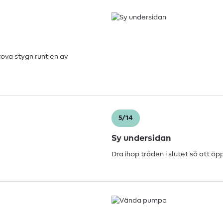
rova stygn runt en av
5/14
Sy undersidan
Dra ihop tråden i slutet så att ö