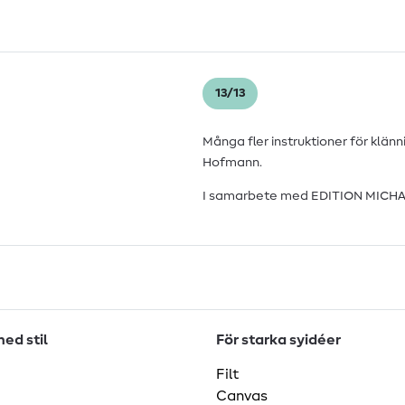
13/13
Många fler instruktioner för klänni
Hofmann.
I samarbete med EDITION MICHAE
ed stil
För starka syidéer
Filt
Canvas