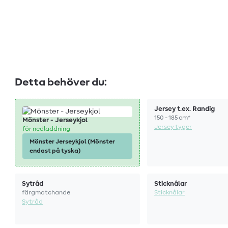
Detta behöver du:
Jersey t.ex. Randig
150 - 185 cm*
Mönster - Jerseykjol
Jersey tyger
för nedladdning
Mönster Jerseykjol (Mönster
endast på tyska)
Sytråd
Sticknålar
färgmatchande
Sticknålar
Sytråd