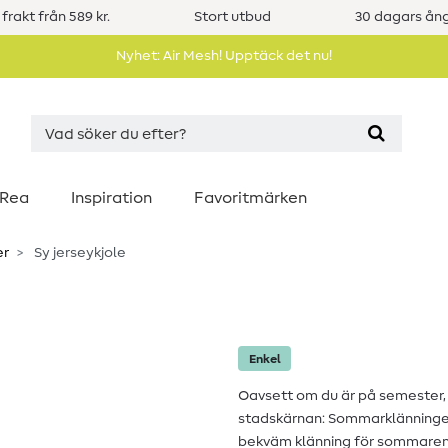
 frakt från 589 kr.
Stort utbud
30 dagars ång
Nyhet: Air Mesh! Upptäck det nu!
Rea
Inspiration
Favoritmärken
er
Sy jerseykjole
Enkel
Oavsett om du är på semester,
stadskärnan: Sommarklänningen 
bekväm klänning för sommaren.