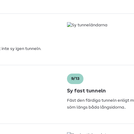
 inte sy igen tunneln.
9/13
Sy fast tunneln
Fäst den färdiga tunneln enligt 
söm längs båda långsidorna..