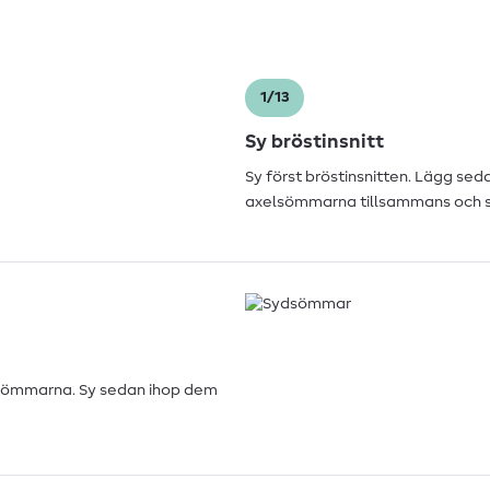
1/13
Sy bröstinsnitt
Sy först bröstinsnitten. Lägg se
axelsömmarna tillsammans och s
d sömmarna. Sy sedan ihop dem