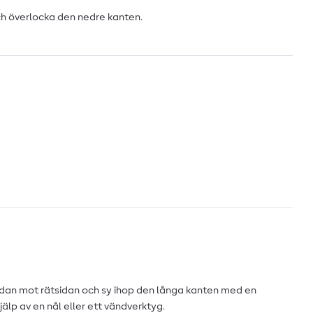
och överlocka den nedre kanten.
idan mot rätsidan och sy ihop den långa kanten med en
älp av en nål eller ett vändverktyg.