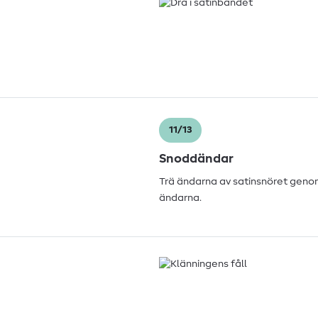
11/13
Snoddändar
Trä ändarna av satinsnöret genom
ändarna.