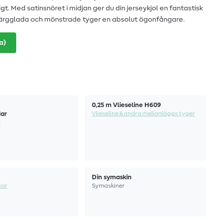
. Med satinsnöret i midjan ger du din jerseykjol en fantastisk
 färgglada och mönstrade tyger en absolut ögonfångare.
a)
0,25 m Vlieseline H609
Vlieseline & andra mellanläggs tyger
ar
r
Din symaskin
xar
Symaskiner