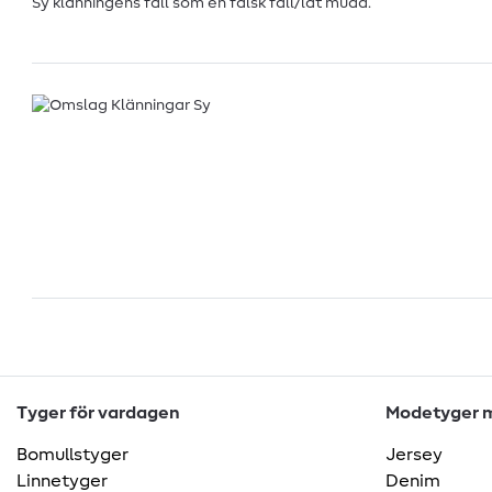
Sy klänningens fåll som en falsk fåll/lat mudd.
Tyger för vardagen
Modetyger m
Bomullstyger
Jersey
Linnetyger
Denim