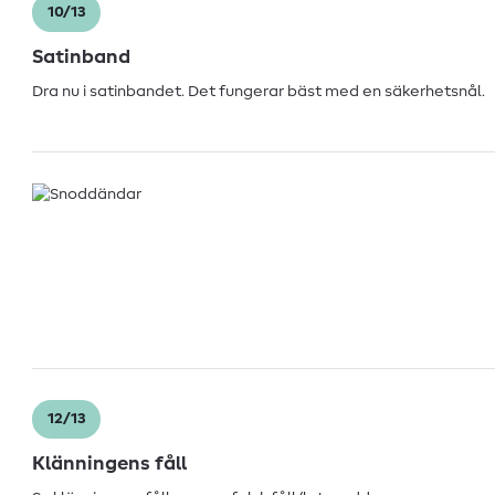
10/13
Satinband
Dra nu i satinbandet. Det fungerar bäst med en säkerhetsnål.
12/13
Klänningens fåll