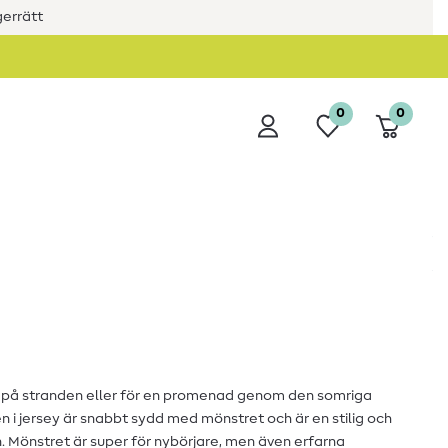
errätt
0
0
 på stranden eller för en promenad genom den somriga
i jersey är snabbt sydd med mönstret och är en stilig och
 Mönstret är super för nybörjare, men även erfarna