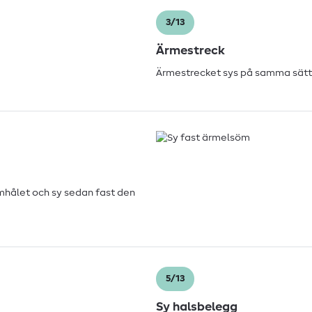
3/13
Ärmestreck
Ärmestrecket sys på samma sätt t
mhålet och sy sedan fast den
5/13
Sy halsbelegg