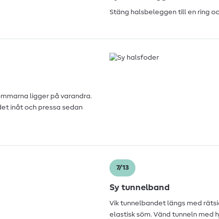
Stäng halsbeleggen till en ring 
sömmarna ligger på varandra.
 det inåt och pressa sedan
7/13
Sy tunnelband
Vik tunnelbandet längs med räts
elastisk söm. Vänd tunneln med hj