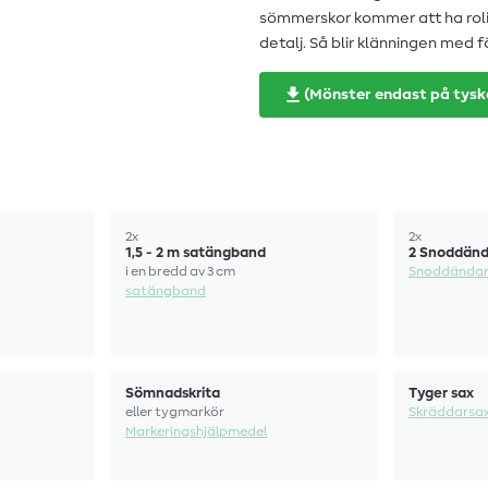
sömmerskor kommer att ha roligt
detalj. Så blir klänningen med
(Mönster endast på tysk
2x
2x
1,5 - 2 m satängband
2 Snoddänd
i en bredd av 3 cm
Snoddända
satängband
Sömnadskrita
Tyger sax
eller tygmarkör
Skräddarsa
Markeringshjälpmedel