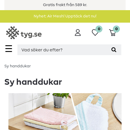
Gratis frakt från 589 kr.
Nyhet: Air Mesh! Upptäck det nu!
0
0
☰
Sy handdukar
Sy handdukar