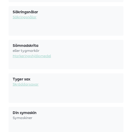
Säkringsnålar
Säkringsnålar
Sömnadskrita
eller tygmarkör
Markeringshjälpmedel
Tyger sax
Skräddarsaxar
Din symaskin
Symaskiner