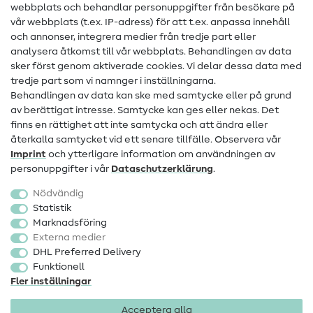
webbplats och behandlar personuppgifter från besökare på
Hjälp & kontakt
vår webbplats (t.ex. IP-adress) för att t.ex. anpassa innehåll
och annonser, integrera medier från tredje part eller
Kontakt
analysera åtkomst till vår webbplats. Behandlingen av data
sker först genom aktiverade cookies. Vi delar dessa data med
Information om byte av operatör
tredje part som vi namnger i inställningarna.
Behandlingen av data kan ske med samtycke eller på grund
FAQ
av berättigat intresse. Samtycke kan ges eller nekas. Det
Ångerrätt
finns en rättighet att inte samtycka och att ändra eller
återkalla samtycket vid ett senare tillfälle. Observera vår
Populärt
Imprint
och ytterligare information om användningen av
personuppgifter i vår
Data­schutz­erklärung
.
Tyger
Nödvändig
Sytillbehör
Statistik
Marknadsföring
Rea
Externa medier
DHL Preferred Delivery
Funktionell
Fler inställningar
Acceptera alla