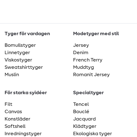
Tyger för vardagen
Modetyger med stil
Bomullstyger
Jersey
Linnetyger
Denim
Viskostyger
French Terry
Sweatshirttyger
Muddtyg
Muslin
Romanit Jersey
För starka syidéer
Specialtyger
Filt
Tencel
Canvas
Bouclé
Konstläder
Jacquard
Softshell
Klädtyger
Inredningstyger
Ekologiska tyger