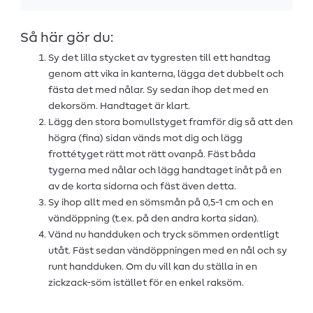
Så här gör du:
Sy det lilla stycket av tygresten till ett handtag
genom att vika in kanterna, lägga det dubbelt och
fästa det med nålar. Sy sedan ihop det med en
dekorsöm. Handtaget är klart.
Lägg den stora bomullstyget framför dig så att den
högra (fina) sidan vänds mot dig och lägg
frottétyget rätt mot rätt ovanpå. Fäst båda
tygerna med nålar och lägg handtaget inåt på en
av de korta sidorna och fäst även detta.
Sy ihop allt med en sömsmån på 0,5-1 cm och en
vändöppning (t.ex. på den andra korta sidan).
Vänd nu handduken och tryck sömmen ordentligt
utåt. Fäst sedan vändöppningen med en nål och sy
runt handduken. Om du vill kan du ställa in en
zickzack-söm istället för en enkel raksöm.