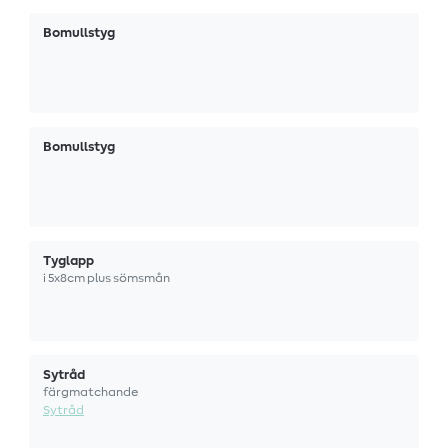
Bomullstyg
Bomullstyg
Tyglapp
i 5x8cm plus sömsmån
Sytråd
färgmatchande
Sytråd