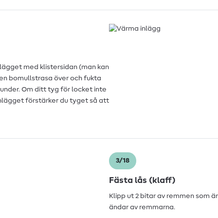
inlägget med klistersidan (man kan
 en bomullstrasa över och fukta
kunder. Om ditt tyg för locket inte
inlägget förstärker du tyget så att
3/18
Fästa lås (klaff)
Klipp ut 2 bitar av remmen som är
ändar av remmarna.