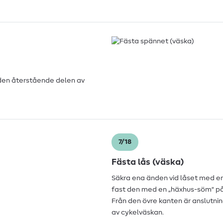
 den återstående delen av
7/18
Fästa lås (väska)
Säkra ena änden vid låset med en
fast den med en „häxhus-söm“ på 
Från den övre kanten är anslutni
av cykelväskan.