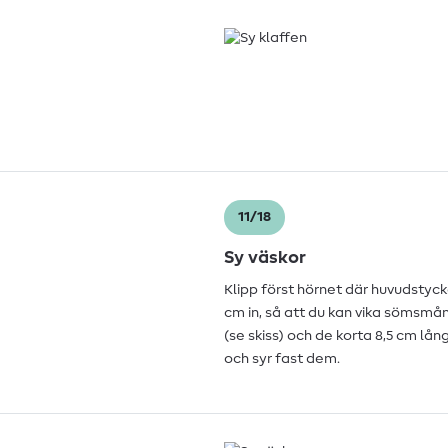
11/18
Sy väskor
Klipp först hörnet där huvudstycket
cm in, så att du kan vika sömsmå
(se skiss) och de korta 8,5 cm lå
och syr fast dem.