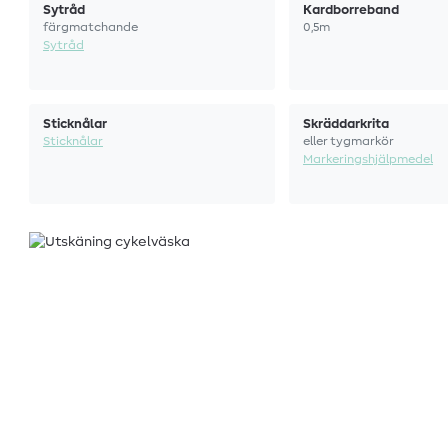
Sytråd
Kardborreband
färgmatchande
0,5m
Sytråd
Sticknålar
Skräddarkrita
Sticknålar
eller tygmarkör
Markeringshjälpmedel