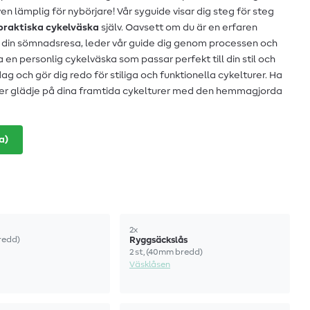
en lämplig för nybörjare! Vår syguide visar dig steg för steg
praktiska cykelväska
själv. Oavsett om du är en erfaren
t din sömnadsresa, leder vår guide dig genom processen och
a en personlig cykelväska som passar perfekt till din stil och
ag och gör dig redo för stiliga och funktionella cykelturer. Ha
r glädje på dina framtida cykelturer med den hemmagjorda
a)
2x
redd)
Ryggsäckslås
2 st, (40mm bredd)
Väsklåsen