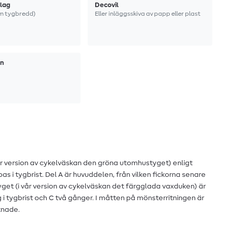
lag
Decovil
cm tygbredd)
Eller inläggsskiva av papp eller plast
in
 vår version av cykelväskan den gröna utomhustyget) enligt
s i tygbrist. Del A är huvuddelen, från vilken fickorna senare
get (i vår version av cykelväskan det färgglada vaxduken) är
 i tygbrist och C två gånger. I måtten på mönsterritningen är
knade.