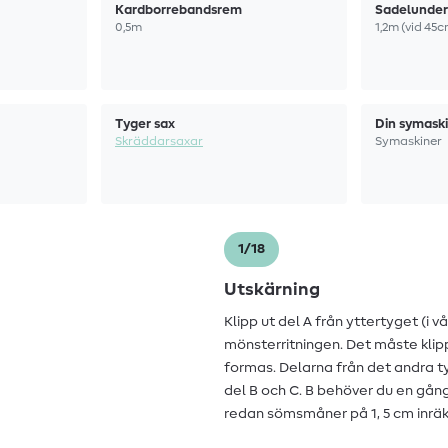
Kardborrebandsrem
Sadelunder
0,5m
1,2m (vid 45
Tyger sax
Din symask
Skräddarsaxar
Symaskiner
1/18
Utskärning
Klipp ut del A från yttertyget (i
mönsterritningen. Det måste klippa
formas. Delarna från det andra ty
del B och C. B behöver du en gång
redan sömsmåner på 1, 5 cm inrä