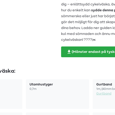
dig – en
lättsydd cykelväska, äv
hur du enkelt kan
sydde denna 
sömmerska eller just har börja
gör det möjligt för dig att skap
dina behov. Ladda ner guiden id
kul med sömnaden och ännu me
cykelväskan! ????✂️
(Mönster endast på tysk
väska:
Utomhustyger
Gurtband
0,7m
1m, (40mm b
Gurtband