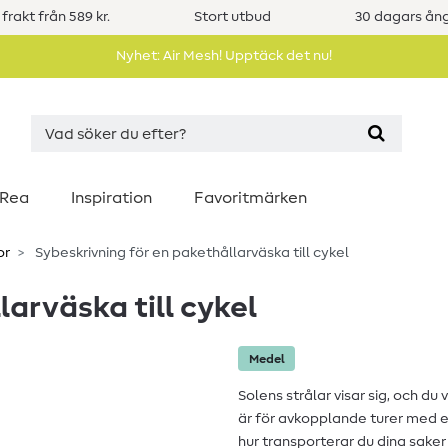
 frakt från 589 kr.
Stort utbud
30 dagars ång
Nyhet: Air Mesh! Upptäck det nu!
Rea
Inspiration
Favoritmärken
or
Sybeskrivning för en pakethållarväska till cykel
arväska till cykel
Medel
Solens strålar visar sig, och du
är för avkopplande turer med eft
hur transporterar du dina saker