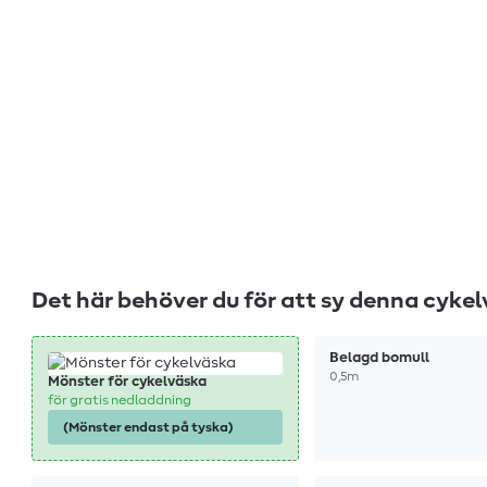
Det här behöver du för att sy denna cykel
Belagd bomull
0,5m
Mönster för cykelväska
för gratis nedladdning
(Mönster endast på tyska)