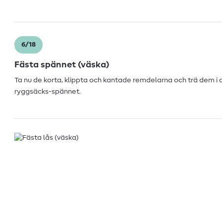
6/18
Fästa spännet (väska)
Ta nu de korta, klippta och kantade remdelarna och trä dem i
ryggsäcks-spännet.