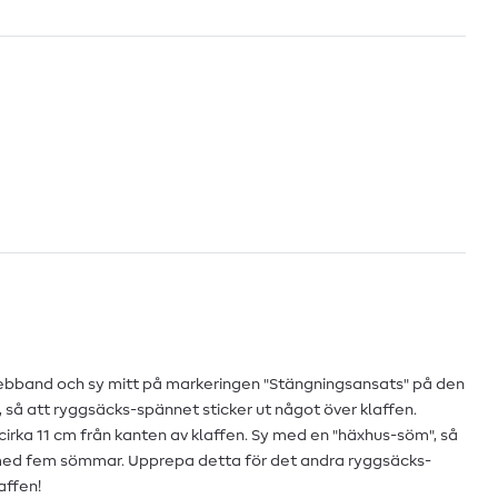
webband och sy mitt på markeringen "Stängningsansats" på den
, så att ryggsäcks-spännet sticker ut något över klaffen.
irka 11 cm från kanten av klaffen. Sy med en "häxhus-söm", så
d fem sömmar. Upprepa detta för det andra ryggsäcks-
affen!