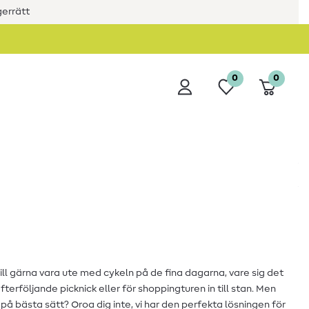
errätt
0
0
 vill gärna vara ute med cykeln på de fina dagarna, vare sig det
erföljande picknick eller för shoppingturen in till stan. Men
 på bästa sätt? Oroa dig inte, vi har den perfekta lösningen för