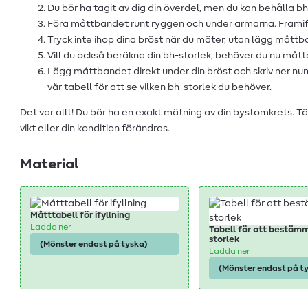
Du bör ha tagit av dig din överdel, men du kan behålla b
Föra måttbandet runt ryggen och under armarna. Framifrå
Tryck inte ihop dina bröst när du mäter, utan lägg måttb
Vill du också beräkna din bh-storlek, behöver du nu mått
Lägg måttbandet direkt under din bröst och skriv ner n
vår tabell för att se vilken bh-storlek du behöver.
Det var allt! Du bör ha en exakt mätning av din bystomkrets. T
vikt eller din kondition förändras.
Material
Måtttabell för ifyllning
Ladda ner
Tabell för att bestäm
storlek
(Mönster endast på tyska)
Ladda ner
(Mönster endast på t