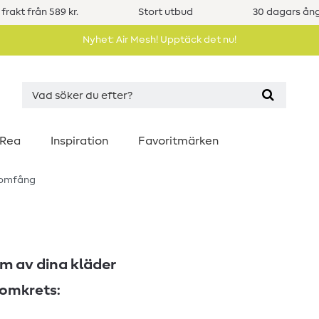
 frakt från 589 kr.
Stort utbud
30 dagars ång
Nyhet: Air Mesh! Upptäck det nu!
Rea
Inspiration
Favoritmärken
tomfång
m av dina kläder
tomkrets: