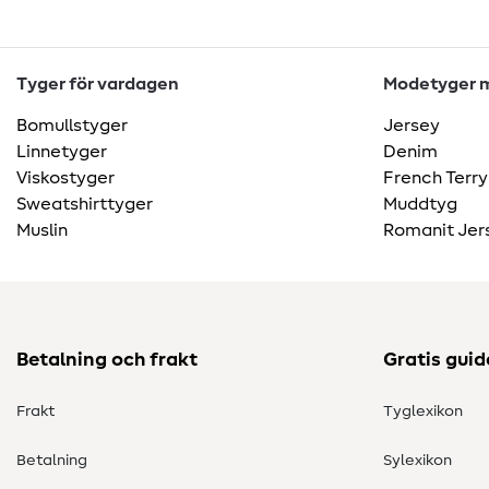
Tyger för vardagen
Modetyger m
Bomullstyger
Jersey
Linnetyger
Denim
Viskostyger
French Terry
Sweatshirttyger
Muddtyg
Muslin
Romanit Jer
Betalning och frakt
Gratis guid
Frakt
Tyglexikon
Betalning
Sylexikon