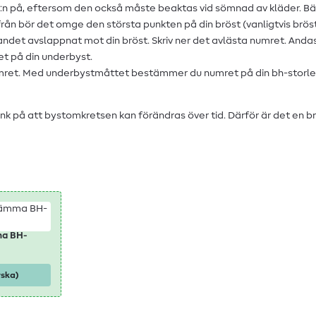
h:n på, eftersom den också måste beaktas vid sömnad av kläder. Bär
n bör det omge den största punkten på din bröst (vanligtvis bröst
andet avslappnat mot din bröst. Skriv ner det avlästa numret. Andas
et på din underbyst.
umret. Med underbystmåttet bestämmer du numret på din bh-storlek
änk på att bystomkretsen kan förändras över tid. Därför är det en 
ma BH-
yska)