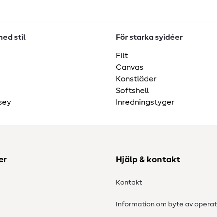
ed stil
För starka syidéer
Filt
Canvas
Konstläder
Softshell
sey
Inredningstyger
er
Hjälp & kontakt
Kontakt
Information om byte av operat