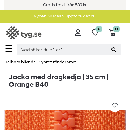
Gratis frakt från 589 kr.
Nyhet: Air Mesh! Upptäck det nu!
0
0
☰
Delbara blixtlås - Syntet tänder 5mm
Jacka med dragkedja | 35 cm |
Orange B40