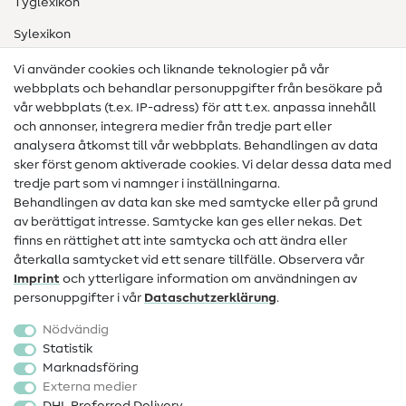
Tyglexikon
Sylexikon
Sömnadsinstruktioner
Vi använder cookies och liknande teknologier på vår
webbplats och behandlar personuppgifter från besökare på
Hjälp & kontakt
vår webbplats (t.ex. IP-adress) för att t.ex. anpassa innehåll
och annonser, integrera medier från tredje part eller
Kontakt
analysera åtkomst till vår webbplats. Behandlingen av data
sker först genom aktiverade cookies. Vi delar dessa data med
Information om byte av operatör
tredje part som vi namnger i inställningarna.
Behandlingen av data kan ske med samtycke eller på grund
FAQ
av berättigat intresse. Samtycke kan ges eller nekas. Det
Ångerrätt
finns en rättighet att inte samtycka och att ändra eller
återkalla samtycket vid ett senare tillfälle. Observera vår
Populärt
Imprint
och ytterligare information om användningen av
personuppgifter i vår
Data­schutz­erklärung
.
Tyger
Nödvändig
Sytillbehör
Statistik
Marknadsföring
Rea
Externa medier