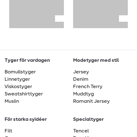
Tyger för vardagen
Modetyger med stil
Bomullstyger
Jersey
Linnetyger
Denim
Viskostyger
French Terry
Sweatshirttyger
Muddtyg
Muslin
Romanit Jersey
För starka syidéer
Specialtyger
Filt
Tencel