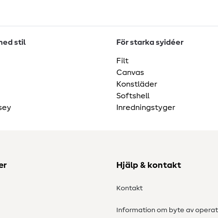
ed stil
För starka syidéer
Filt
Canvas
Konstläder
Softshell
sey
Inredningstyger
er
Hjälp & kontakt
Kontakt
Information om byte av operat