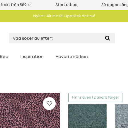
 frakt från 589 kr.
Stort utbud
30 dagars ång
Nyhet: Air Mesh! Upptäck det nu!
Rea
Inspiration
Favoritmärken
Finns även i 2 andra färger