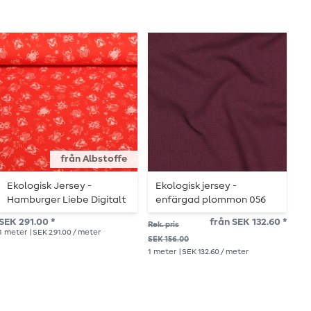
från Albstoffe
Ekologisk Jersey -
Ekologisk jersey -
E
Hamburger Liebe Digitalt
enfärgad plommon 056
tryck Beetles & Bugs
SEK 291.00 *
från SEK 132.60 *
Rek.
Rek. pris
Tickle Red
1
meter
| SEK 291.00 / meter
SEK
SEK 156.00
1
me
1
meter
| SEK 132.60 / meter