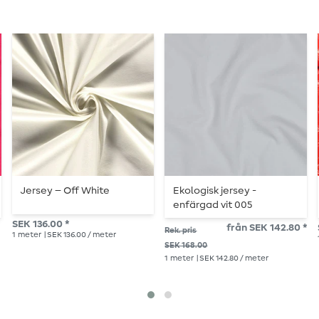
Jersey – Off White
Ekologisk jersey -
enfärgad vit 005
SEK 136.00 *
från SEK 142.80 *
Rek. pris
1
meter
| SEK 136.00 / meter
SEK 168.00
1
meter
| SEK 142.80 / meter