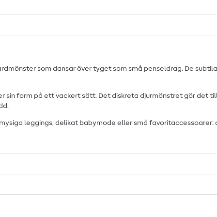
eopardmönster som dansar över tyget som små penseldrag. De subtila
r sin form på ett vackert sätt. Det diskreta djurmönstret gör det t
dd.
 mysiga leggings, delikat babymode eller små favoritaccessoarer: