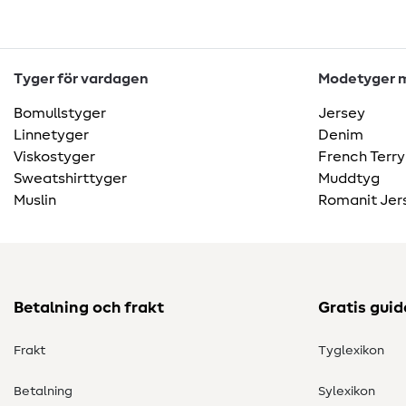
Tyger för vardagen
Modetyger m
Bomullstyger
Jersey
Linnetyger
Denim
Viskostyger
French Terry
Sweatshirttyger
Muddtyg
Muslin
Romanit Jer
Betalning och frakt
Gratis guid
Frakt
Tyglexikon
Betalning
Sylexikon