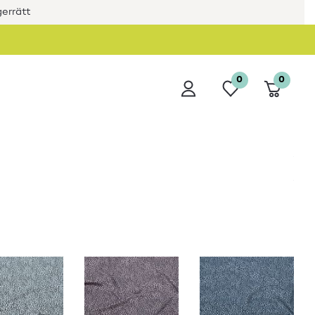
errätt
0
0