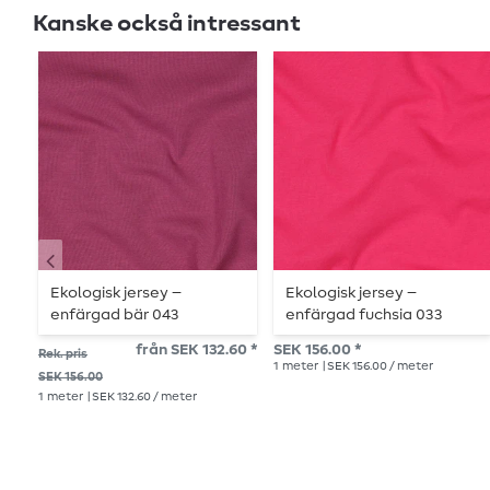
Kanske också intressant
Ekologisk jersey –
Ekologisk jersey –
enfärgad bär 043
enfärgad fuchsia 033
från SEK 132.60 *
SEK 156.00 *
Rek. pris
1
meter
| SEK 156.00 / meter
SEK 156.00
1
meter
| SEK 132.60 / meter