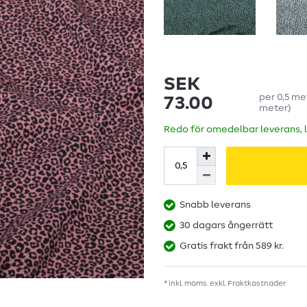
SEK
per
0,5
me
73.00
meter
)
Redo för omedelbar leverans, 
Snabb leverans
30 dagars ångerrätt
Gratis frakt från 589 kr.
* inkl. moms. exkl.
Fraktkostnader