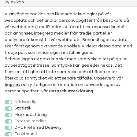
Sylexikon
Sömnadsinstruktioner
Vi använder cookies och liknande teknologier på vår
webbplats och behandlar personuppgifter från besökare på
Hjälp & kontakt
vår webbplats (t.ex. IP-adress) för att t.ex. anpassa innehåll
och annonser, integrera medier från tredje part eller
Kontakt
analysera åtkomst till vår webbplats. Behandlingen av data
sker först genom aktiverade cookies. Vi delar dessa data med
Information om byte av operatör
tredje part som vi namnger i inställningarna.
Behandlingen av data kan ske med samtycke eller på grund
FAQ
av berättigat intresse. Samtycke kan ges eller nekas. Det
Ångerrätt
finns en rättighet att inte samtycka och att ändra eller
återkalla samtycket vid ett senare tillfälle. Observera vår
Populärt
Imprint
och ytterligare information om användningen av
personuppgifter i vår
Data­schutz­erklärung
.
Tyger
Nödvändig
Sytillbehör
Statistik
Marknadsföring
Rea
Externa medier
DHL Preferred Delivery
Funktionell