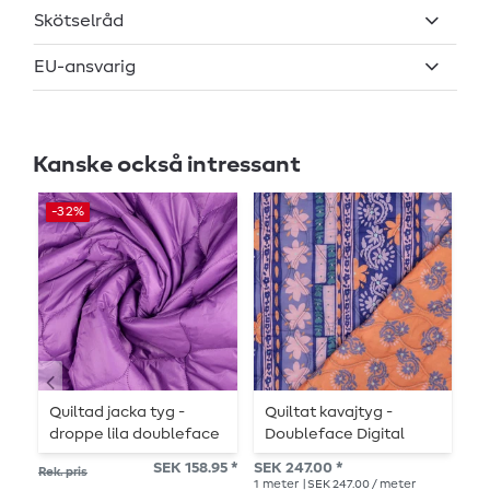
Skötselråd
EU-ansvarig
Kanske också intressant
-32%
Quiltad jacka tyg -
Quiltat kavajtyg -
Q
droppe lila doubleface
Doubleface Digital
D
quiltad
Flowers Lilac
F
SEK 158.95 *
SEK 247.00 *
SE
Rek. pris
1
meter
| SEK 247.00 / meter
1
me