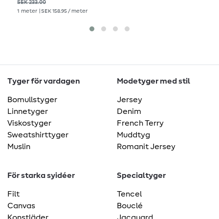
SEK 233.00
1
meter
| SEK 158.95 / meter
Tyger för vardagen
Modetyger med stil
Bomullstyger
Jersey
Linnetyger
Denim
Viskostyger
French Terry
Sweatshirttyger
Muddtyg
Muslin
Romanit Jersey
För starka syidéer
Specialtyger
Filt
Tencel
Canvas
Bouclé
Konstläder
Jacquard