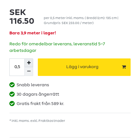
SEK
per
0,5
meter
inkl. moms.
( Bredd (cm): 135 cm |
116.50
Grundpris
SEK 233.00 / meter
)
Bara 3,9 meter i lager!
Redo för omedelbar leverans, leveranstid 5–7
arbetsdagar
Lägg i varukorg
Snabb leverans
30 dagars ångerrätt
Gratis frakt från 589 kr.
* inkl. moms. exkl.
Fraktkostnader