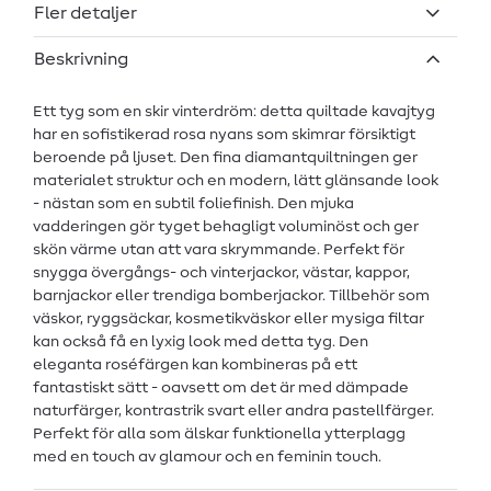
Fler detaljer
Beskrivning
Ett tyg som en skir vinterdröm: detta quiltade kavajtyg
har en sofistikerad rosa nyans som skimrar försiktigt
beroende på ljuset. Den fina diamantquiltningen ger
materialet struktur och en modern, lätt glänsande look
- nästan som en subtil foliefinish. Den mjuka
vadderingen gör tyget behagligt voluminöst och ger
skön värme utan att vara skrymmande. Perfekt för
snygga övergångs- och vinterjackor, västar, kappor,
barnjackor eller trendiga bomberjackor. Tillbehör som
väskor, ryggsäckar, kosmetikväskor eller mysiga filtar
kan också få en lyxig look med detta tyg. Den
eleganta roséfärgen kan kombineras på ett
fantastiskt sätt - oavsett om det är med dämpade
naturfärger, kontrastrik svart eller andra pastellfärger.
Perfekt för alla som älskar funktionella ytterplagg
med en touch av glamour och en feminin touch.