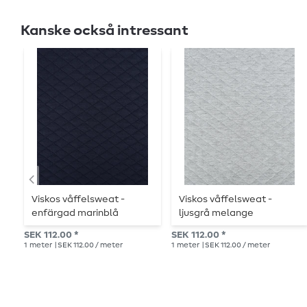
Kanske också intressant
Viskos våffelsweat -
Viskos våffelsweat -
enfärgad marinblå
ljusgrå melange
SEK 112.00 *
SEK 112.00 *
1
meter
| SEK 112.00 / meter
1
meter
| SEK 112.00 / meter