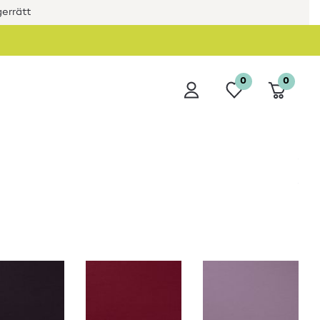
errätt
0
0