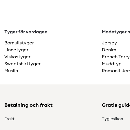
Tyger för vardagen
Modetyger m
Bomullstyger
Jersey
Linnetyger
Denim
Viskostyger
French Terry
Sweatshirttyger
Muddtyg
Muslin
Romanit Jer
Betalning och frakt
Gratis guid
Frakt
Tyglexikon