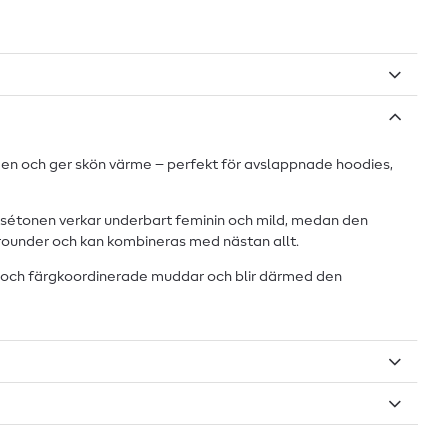
uden och ger skön värme – perfekt för avslappnade hoodies,
 rosétonen verkar underbart feminin och mild, medan den
lrounder och kan kombineras med nästan allt.
t och färgkoordinerade muddar och blir därmed den