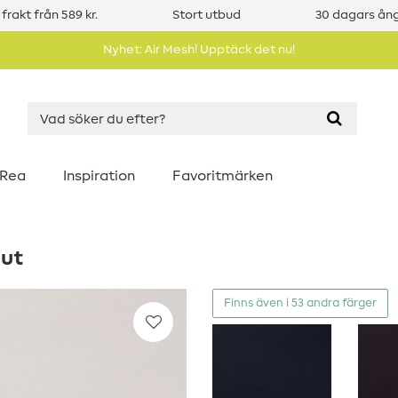
 frakt från 589 kr.
Stort utbud
30 dagars ång
Nyhet: Air Mesh! Upptäck det nu!
Rea
Inspiration
Favoritmärken
aut
Finns även i 53 andra färger