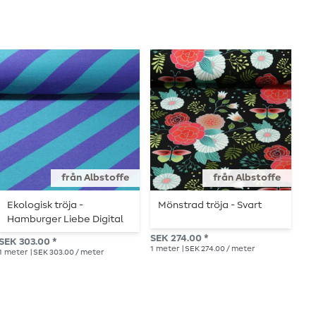
från Albstoffe
från Albstoffe
Ekologisk tröja -
Mönstrad tröja - Svart
E
Hamburger Liebe Digital
F
Print Stripemania Solid
b
SEK 274.00 *
SEK 303.00 *
SE
Petrol Purple
1
meter
| SEK 274.00 / meter
1
meter
| SEK 303.00 / meter
1
me