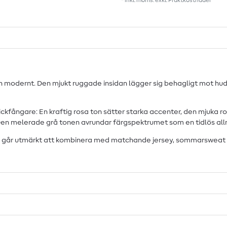
* inkl. moms. exkl.
Fraktkostnader
och modernt. Den mjukt ruggade insidan lägger sig behagligt mot h
blickfångare: En kraftig rosa ton sätter starka accenter, den mjuka
. Den melerade grå tonen avrundar färgspektrumet som en tidlös al
sweat går utmärkt att kombinera med matchande jersey, sommarswea