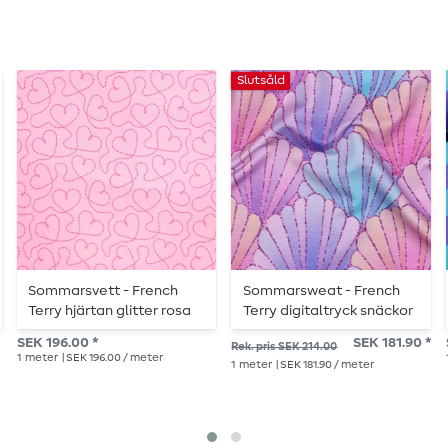
Slutsåld
Sommarsvett - French
Sommarsweat - French
Terry hjärtan glitter rosa
Terry digitaltryck snäckor
lavendel
SEK 196.00 *
SEK 181.90 *
Rek. pris SEK 214.00
1
meter
| SEK 196.00 / meter
1
meter
| SEK 181.90 / meter