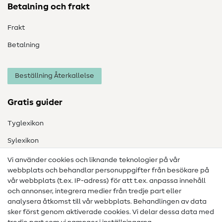
Betalning och frakt
Frakt
Betalning
Beställning Återkallelse
Gratis guider
Tyglexikon
Sylexikon
Sömnadsinstruktioner
Vi använder cookies och liknande teknologier på vår
webbplats och behandlar personuppgifter från besökare på
Hjälp & kontakt
vår webbplats (t.ex. IP-adress) för att t.ex. anpassa innehåll
och annonser, integrera medier från tredje part eller
Kontakt
analysera åtkomst till vår webbplats. Behandlingen av data
sker först genom aktiverade cookies. Vi delar dessa data med
Information om byte av operatör