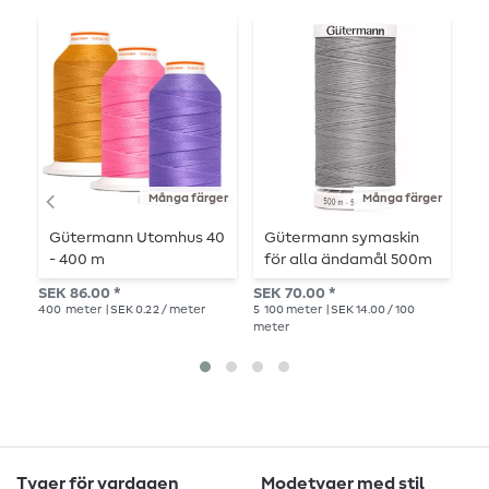
Många färger
Många färger
Gütermann Utomhus 40
Gütermann symaskin
G
- 400 m
för alla ändamål 500m
d
SEK 86.00 *
SEK 70.00 *
SE
400
meter
| SEK 0.22 / meter
5
100 meter
| SEK 14.00 / 100
1
10
meter
met
Tyger för vardagen
Modetyger med stil