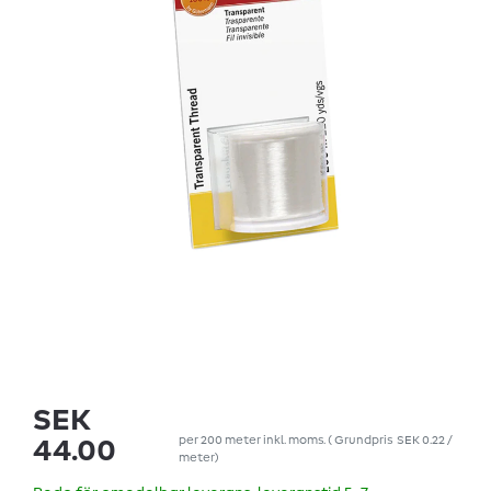
SEK
per
200
meter
inkl. moms.
(
Grundpris
SEK 0.22 /
44.00
meter
)