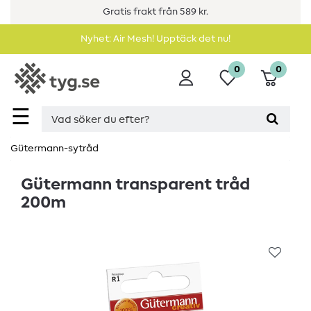
Gratis frakt från 589 kr.
Nyhet: Air Mesh! Upptäck det nu!
0
0
☰
Gütermann-sytråd
Gütermann transparent tråd
200m