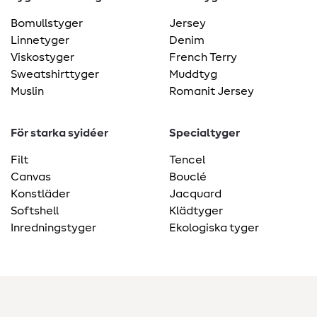
Bomullstyger
Jersey
Linnetyger
Denim
Viskostyger
French Terry
Sweatshirttyger
Muddtyg
Muslin
Romanit Jersey
För starka syidéer
Specialtyger
Filt
Tencel
Canvas
Bouclé
Konstläder
Jacquard
Softshell
Klädtyger
Inredningstyger
Ekologiska tyger