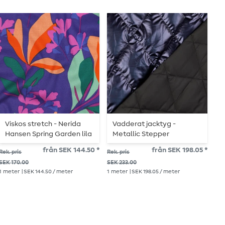
Viskos stretch - Nerida
Vadderat jacktyg -
B
Hansen Spring Garden lila
Metallic Stepper
S
blå
Rutmönster Navy
från SEK 144.50 *
från SEK 198.05 *
Rek. pris
Rek. pris
Rek.
Vadderad
SEK 170.00
SEK 233.00
SEK
1
meter
| SEK 144.50 / meter
1
meter
| SEK 198.05 / meter
1
me