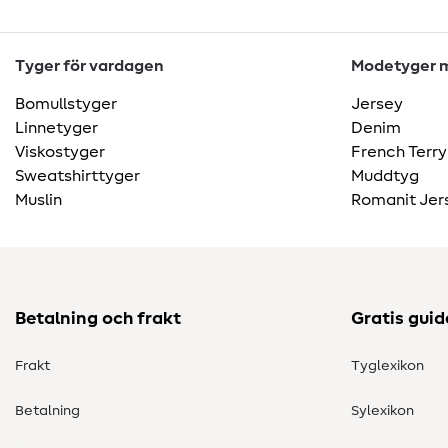
Tyger för vardagen
Modetyger m
Bomullstyger
Jersey
Linnetyger
Denim
Viskostyger
French Terry
Sweatshirttyger
Muddtyg
Muslin
Romanit Jer
Betalning och frakt
Gratis guid
Frakt
Tyglexikon
Betalning
Sylexikon