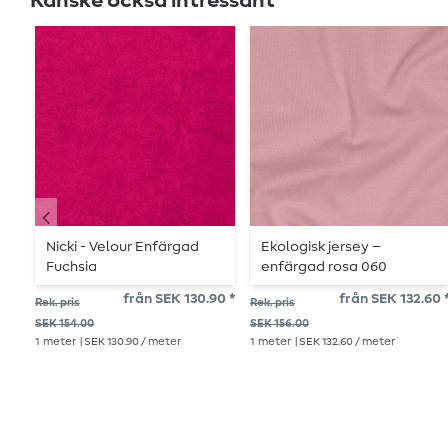
Kanske också intressant
Nicki - Velour Enfärgad
Ekologisk jersey –
Fuchsia
enfärgad rosa 060
från SEK 130.90 *
från SEK 132.60 
Rek. pris
Rek. pris
SEK 154.00
SEK 156.00
1
meter
| SEK 130.90 / meter
1
meter
| SEK 132.60 / meter