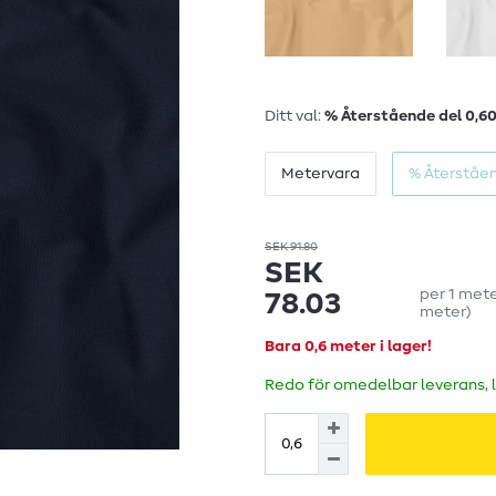
Ditt val:
% Återstående del 0,6
Metervara
% Återståen
SEK 91.80
SEK
per
1
met
78.03
meter
)
Bara 0,6 meter i lager!
Redo för omedelbar leverans, 