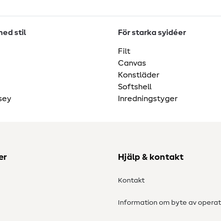
ed stil
För starka syidéer
Filt
Canvas
Konstläder
Softshell
sey
Inredningstyger
er
Hjälp & kontakt
Kontakt
Information om byte av operat