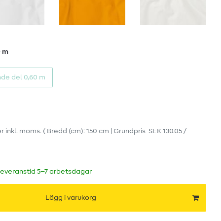
0 m
de del 0,60 m
er
inkl. moms.
( Bredd (cm): 150 cm | Grundpris
SEK 130.05 /
leveranstid 5–7 arbetsdagar
Lägg i varukorg