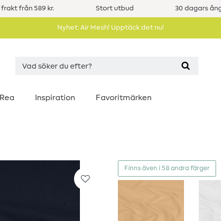
 frakt från 589 kr.
Stort utbud
30 dagars ång
Nyhet: Air Mesh! Upptäck det nu!
Rea
Inspiration
Favoritmärken
Finns även i 58 andra färger