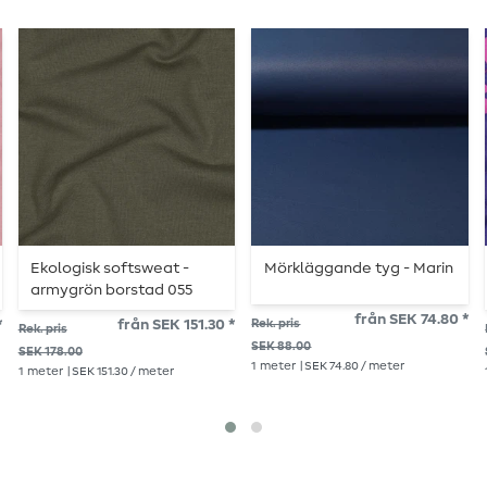
Ekologisk softsweat -
Mörkläggande tyg - Marin
armygrön borstad 055
från SEK 74.80 *
*
från SEK 151.30 *
Rek. pris
Rek. pris
SEK 88.00
SEK 178.00
1
meter
| SEK 74.80 / meter
1
meter
| SEK 151.30 / meter