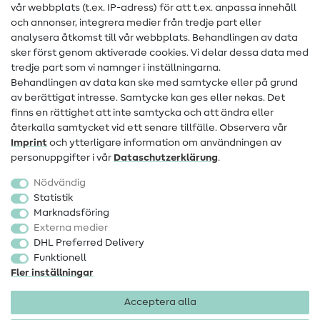
Hjälp & kontakt
vår webbplats (t.ex. IP-adress) för att t.ex. anpassa innehåll
och annonser, integrera medier från tredje part eller
Kontakt
analysera åtkomst till vår webbplats. Behandlingen av data
sker först genom aktiverade cookies. Vi delar dessa data med
Information om byte av operatör
tredje part som vi namnger i inställningarna.
Behandlingen av data kan ske med samtycke eller på grund
FAQ
av berättigat intresse. Samtycke kan ges eller nekas. Det
Ångerrätt
finns en rättighet att inte samtycka och att ändra eller
återkalla samtycket vid ett senare tillfälle. Observera vår
Populärt
Imprint
och ytterligare information om användningen av
personuppgifter i vår
Data­schutz­erklärung
.
Tyger
Nödvändig
Sytillbehör
Statistik
Marknadsföring
Rea
Externa medier
DHL Preferred Delivery
Funktionell
Fler inställningar
Acceptera alla
Företagsinformation
Dataskydd
Allmänna villkor