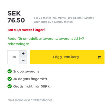
SEK
per
0,5
meter
inkl. moms.
( Bredd (cm): 150 cm |
76.50
Grundpris
SEK 153.00 / meter
)
Bara 3,9 meter i lager!
Redo för omedelbar leverans, leveranstid 5–7
arbetsdagar
Lägg i varukorg
Snabb leverans
30 dagars ångerrätt
Gratis frakt från 589 kr.
* inkl. moms. exkl.
Fraktkostnader