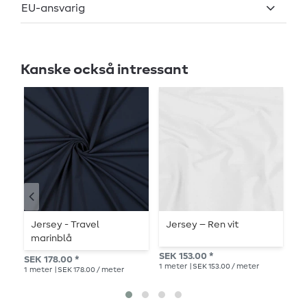
EU-ansvarig
Kanske också intressant
Jersey - Travel
Jersey – Ren vit
E
marinblå
e
SEK 153.00 *
SEK 178.00 *
SEK
1
meter
| SEK 153.00 / meter
1
meter
| SEK 178.00 / meter
1
me