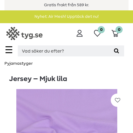
Gratis frakt från 589 kr.
Nyhet: Air Mesh! Upptäck det nu!
0
0
☰
Pyjamastyger
Jersey – Mjuk lila