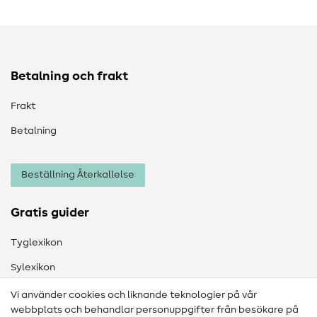
Betalning och frakt
Frakt
Betalning
Beställning Återkallelse
Gratis guider
Tyglexikon
Sylexikon
Sömnadsinstruktioner
Vi använder cookies och liknande teknologier på vår
webbplats och behandlar personuppgifter från besökare på