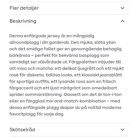
Fler detaljer
Beskrivning
Denna enfärgade jersey är en mångsidig
allroundplagg i din garderob. Den mjuka, släta ytan
och det smidiga fallet ger en genomgående behaglig
bärkänsla – perfekt för bekväma basplagg som
samtidigt ser välvårdade ut. Färgpaletten inbjuder till
att mixa och matcha: ett delikat ljusgrått och ett mjukt
rosé för diskreta, tidlösa looks, ett klassiskt jeansblått
för sportiga outfits, ett lysande rosa som en fräsch
färgaccent och ett ljust mintgrönt som omedelbart
sprider sommarstämning. Oavsett om det är ton-i-ton
eller en färgglad mix-and-match-kombination – med
dessa enfärgade plagg skapar du på nolltid moderna
favoritplagg för varje dag.
Skötselråd