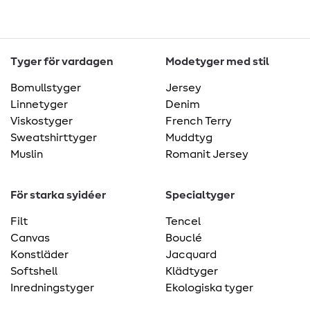
Tyger för vardagen
Modetyger med stil
Bomullstyger
Jersey
Linnetyger
Denim
Viskostyger
French Terry
Sweatshirttyger
Muddtyg
Muslin
Romanit Jersey
För starka syidéer
Specialtyger
Filt
Tencel
Canvas
Bouclé
Konstläder
Jacquard
Softshell
Klädtyger
Inredningstyger
Ekologiska tyger