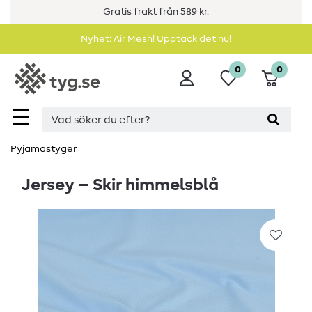
Gratis frakt från 589 kr.
Nyhet: Air Mesh! Upptäck det nu!
0
0
☰
Pyjamastyger
Jersey – Skir himmelsblå