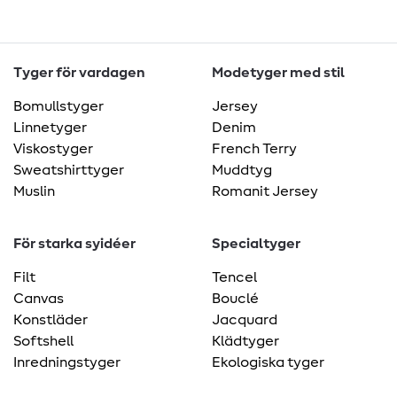
Tyger för vardagen
Modetyger med stil
Bomullstyger
Jersey
Linnetyger
Denim
Viskostyger
French Terry
Sweatshirttyger
Muddtyg
Muslin
Romanit Jersey
För starka syidéer
Specialtyger
Filt
Tencel
Canvas
Bouclé
Konstläder
Jacquard
Softshell
Klädtyger
Inredningstyger
Ekologiska tyger