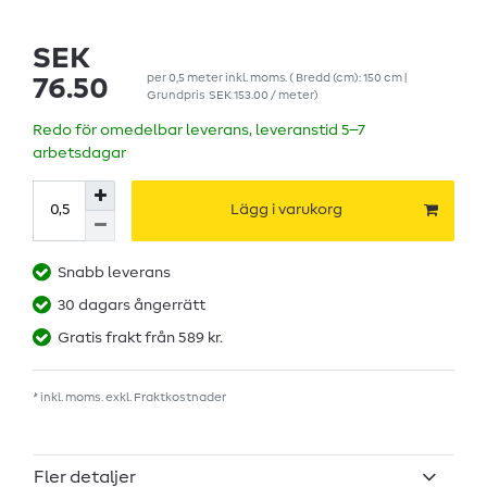
SEK
per
0,5
meter
inkl. moms.
( Bredd (cm): 150 cm |
76.50
Grundpris
SEK 153.00 / meter
)
Redo för omedelbar leverans, leveranstid 5–7
arbetsdagar
Lägg i varukorg
Snabb leverans
30 dagars ångerrätt
Gratis frakt från 589 kr.
* inkl. moms. exkl.
Fraktkostnader
Fler detaljer