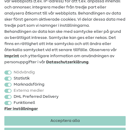
vår webbplats (t.ex. IP-adress) för att t.ex. anpassa innehåll
och annonser, integrera medier från tredje part eller
Kontakt
analysera åtkomst till vår webbplats. Behandlingen av data
sker först genom aktiverade cookies. Vi delar dessa data med
Information om byte av operatör
tredje part som vi namnger i inställningarna.
Behandlingen av data kan ske med samtycke eller på grund
FAQ
av berättigat intresse. Samtycke kan ges eller nekas. Det
Ångerrätt
finns en rättighet att inte samtycka och att ändra eller
återkalla samtycket vid ett senare tillfälle. Observera vår
Populärt
Imprint
och ytterligare information om användningen av
personuppgifter i vår
Data­schutz­erklärung
.
Tyger
Nödvändig
Sytillbehör
Statistik
Marknadsföring
Rea
Externa medier
DHL Preferred Delivery
Funktionell
Fler inställningar
Acceptera alla
Företagsinformation
Dataskydd
Allmänna villkor