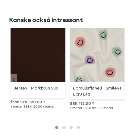
Kanske också intressant
Jersey - Mörkbrun 580
Bomullsflanell - Smileys
H
Ecru Lila
S
från SEK 120.00 *
SEK 112.00 *
Rek.
1
meter
| SEK 120.00 / meter
1
meter
| SEK 112.00 / meter
SEK
1
me