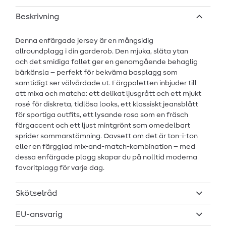
Beskrivning
Denna enfärgade jersey är en mångsidig
allroundplagg i din garderob. Den mjuka, släta ytan
och det smidiga fallet ger en genomgående behaglig
bärkänsla – perfekt för bekväma basplagg som
samtidigt ser välvårdade ut. Färgpaletten inbjuder till
att mixa och matcha: ett delikat ljusgrått och ett mjukt
rosé för diskreta, tidlösa looks, ett klassiskt jeansblått
för sportiga outfits, ett lysande rosa som en fräsch
färgaccent och ett ljust mintgrönt som omedelbart
sprider sommarstämning. Oavsett om det är ton-i-ton
eller en färgglad mix-and-match-kombination – med
dessa enfärgade plagg skapar du på nolltid moderna
favoritplagg för varje dag.
Skötselråd
EU-ansvarig