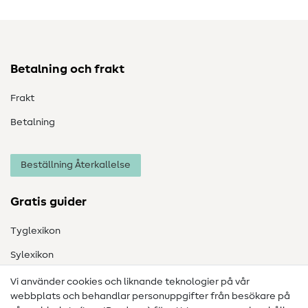
Betalning och frakt
Frakt
Betalning
Beställning Återkallelse
Gratis guider
Tyglexikon
Sylexikon
Sömnadsinstruktioner
Vi använder cookies och liknande teknologier på vår
webbplats och behandlar personuppgifter från besökare på
Hjälp & kontakt